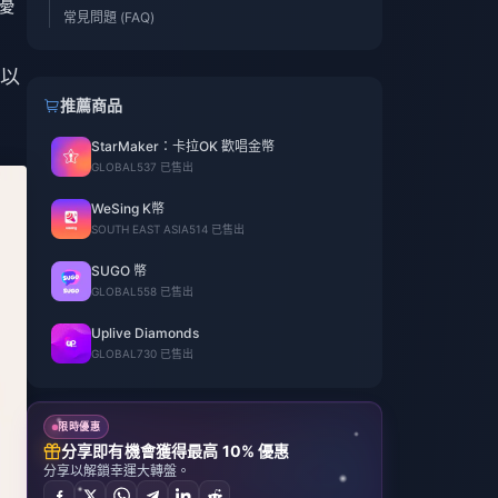
優
常見問題 (FAQ)
以
推薦商品
StarMaker：卡拉OK 歡唱金幣
GLOBAL
537 已售出
WeSing K幣
SOUTH EAST ASIA
514 已售出
SUGO 幣
GLOBAL
558 已售出
Uplive Diamonds
GLOBAL
730 已售出
限時優惠
分享即有機會獲得最高 10% 優惠
分享以解鎖幸運大轉盤。