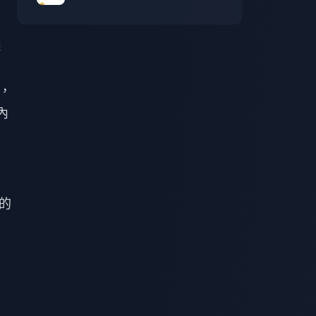
錢
），
內
的