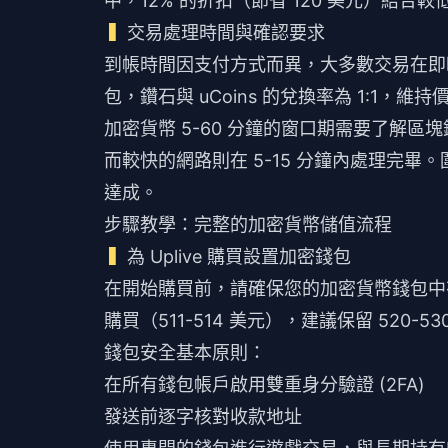
中，12% 的折扣（節省 120 美元）結
交易處理時間與確認要求
到帳時間因支付方式而異，大多數交易在即時到 
包，鑽石與 uCoins 的兌換率為 1:1，維持價值
加密貨幣 5-60 分鐘的窗口期需要了解區塊
而較快的網路則在 5-15 分鐘內處理完
達成。
步驟教學：完整的加密貨幣儲值流程
為 Uplive 購買設置加密錢包
在開始購買前，請確保您的加密貨幣錢包中有
購買（511-514 美元），建議保留 52
錢包安全基本原則：
在所有錢包帳戶啟用雙重身分驗證 (2FA)
發送前逐字核對收款地址