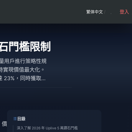
登入
繁体中文
/
萬鑽石門檻限制
高流量用戶進行策略性規
時實現價值最大化。
 23%，同時獲取從
目錄
，價
深入了解 2026 年 Uplive 5 萬鑽石門檻