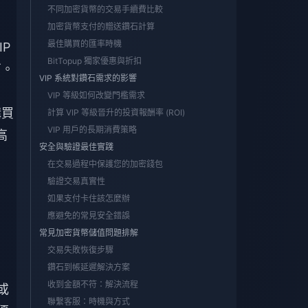
不同加密貨幣的交易手續費比較
加密貨幣支付的贈送鑽石計算
最佳購買的匯率時機
P
BitTopup 獨家優惠與折扣
石。
VIP 系統對鑽石需求的影響
VIP 等級如何改變門檻需求
購買
計算 VIP 等級晉升的投資報酬率 (ROI)
VIP 用戶的長期消費策略
高
安全與驗證最佳實踐
在交易過程中保護您的加密錢包
驗證交易真實性
如果支付卡住該怎麼辦
應避免的常見安全錯誤
常見加密貨幣儲值問題排解
交易失敗恢復步驟
鑽石到帳延遲解決方案
收到金額不符：解決流程
或
聯繫客服：時機與方式