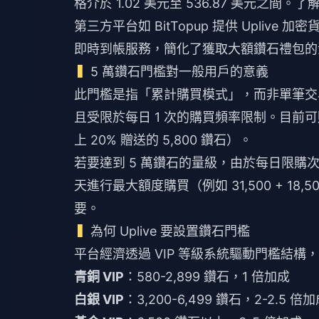
格介於 1.02 美元至 536.87 美元
第三方平台如 BitTopup 提供
Uplive 加
即時到帳服務，簡化了獲取大額鑽石禮包的
5 萬鑽石門檻對一般用戶的意義
此門檻是指「累計購買模式」，而非單筆交易
且受限於每日 1 次的購買頻率限制。目前可購買
上 20% 贈送的 5,800 鑽石）。
若要達到 5 萬鑽石的量級，由於每日限購
天進行最大額度購買（例如 31,500 + 
要。
為何 Uplive 要設置鑽石門檻
平台經濟透過 VIP 等級系統驅動門檻結
青銅 VIP
：580-2,899 鑽石，1 倍加成
白銀 VIP
：3,200-6,499 鑽石，2-2.5 倍