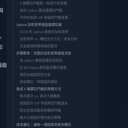
5 萬鑽石門檻對一般用戶的意義
與
為何 Uplive 要設置鑽石門檻
不同地區與 VIP 等級的門檻差異
Uplive 加密貨幣儲值基礎知識
2026 年 Uplive 接受的加密貨幣
，
加密貨幣 vs. 傳統支付方式：成本分析
加
交易處理時間與確認要求
步驟教學：完整的加密貨幣儲值流程
為 Uplive 購買設置加密錢包
續兩
在 BitTopup 尋找最佳鑽石優惠
重
確認並驗證您的交易
接收鑽石：時間線與通知
達成 5 萬鑽石門檻的策略方法
每月累計 vs. 單次大額購買
透過提升 VIP 等級降低門檻成本
配合促銷活動安排購買時機
最大化價值的禮包組合策略
成本優化：讓每一塊錢買到更多鑽石