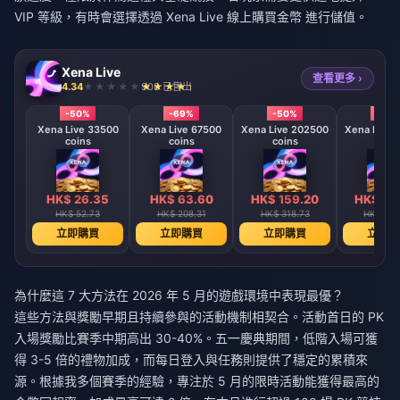
VIP 等級，有時會選擇透過
Xena Live 線上購買金幣
進行儲值。
Xena Live
查看更多 ›
4.34
908 已售出
-50%
-69%
-50%
-50
Xena Live 33500
Xena Live 67500
Xena Live 202500
Xena Live 
coins
coins
coins
coin
HK$ 26.35
HK$ 63.60
HK$ 159.20
HK$ 31
HK$ 52.73
HK$ 208.31
HK$ 318.73
HK$ 640
立即購買
立即購買
立即購買
立即購
為什麼這 7 大方法在 2026 年 5 月的遊戲環境中表現最優？
這些方法與獎勵早期且持續參與的活動機制相契合。活動首日的 PK
入場獎勵比賽季中期高出 30-40%。五一慶典期間，低階入場可獲
得 3-5 倍的禮物加成，而每日登入與任務則提供了穩定的累積來
源。根據我多個賽季的經驗，專注於 5 月的限時活動能獲得最高的