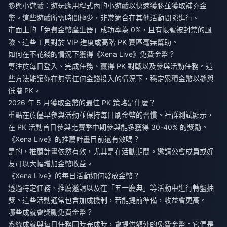
參與小遊戲：遊玩應用程式內的小遊戲以快速獲勝並獲取補充金
幣。這些遊戲所需時間極少，非常適合在其他活動間隙進行。
市面上的「免費金幣產生器」成功率為 0%，且有帳號被封禁的風
險。這些工具對於 VIP 進度或高階 PK 賽區毫無幫助。
如何在不花錢的情況下獲得《Xena Live》免費金幣？
專注於每日登入、完成任務、贏得 PK 對戰以及參與活動任務。這
些方法能讓你在無需任何金錢投入的情況下，穩定累積金幣以參與
低階 PK。
2026 年 5 月獲取金幣的最佳 PK 策略是什麼？
重點在於儘早參與活動並保持每日刷金幣的習慣。社群測試顯示，
在 PK 活動首日參與比賽季中期參與能多獲得 30-40% 的獎勵。
《Xena Live》的推薦計畫目前還有效嗎？
是的，推薦計畫依然有效，尤其是在活動期間。邀請公會成員或好
友可以大幅增加金幣收益。
《Xena Live》的每日活動如何發放金幣？
透過特定任務、推薦邀請以及在「五一慶典」等活動中進行轉盤抽
獎。這些活動通常包含加成機制，若能提前準備，收益會更高。
哪些成就會獎勵免費金幣？
系統成就與每日任務同時完成時，會提供額外的免費金幣。它們是