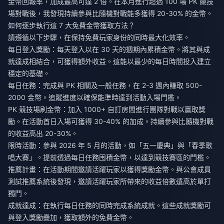
金幣回報率，加成最高可達 2 倍。在本月進行超過 100 場 PK 競技
場對戰後，我發現持續參與比隨機對戰能多獲得 20-30% 的金幣。
如何逐步執行這 7 大免費金幣獲取方法？
請遵循以下步驟，在保持免費玩家身份的同時最大化效率。
每日登入獎勵：每天登入以在 30 天的週期內累積金幣。將其與成
就達成相結合，可獲得額外收益。這能以最少的每日時間投入建立
穩定的基礎。
每日任務：完成與 PK 相關及一般任務，在 2-3 週內賺取 500-
2000 金幣。追蹤進度以確保能準時達到活動入場門檻。
PK 競技場刷金幣：加入 1000+ 自訂房間進行團隊對戰以贏取獎
勵。在活動首日入場可獲得 30-40% 的加成。持續參與比隨機對戰
的收益高出 20-30%。
限時活動：參與 2026 年 5 月的活動，如「五一慶典」與「春季歌
唱大賽」。提前透過每日任務囤積金幣，以達到競技賽區的門檻。
推薦計畫：在活動期間邀請活躍玩家以獲得獎勵金幣。與公會成員
測試推薦系統後發現，邀請活躍玩家所帶來的收益倍數遠高於單打
獨鬥。
成就達成：在執行每日任務的同時完成系統成就。這些成就獎勵可
與登入獎勵疊加，獲取額外的免費金幣。