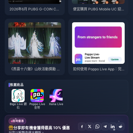
2026年6月 PUBG G-COIN CD
便宜購買 PUBG Mobile UC 迎戰
K：91.43美元的雙倍促銷活動真
火影忍者疾風傳聯動（2026年7
的划算嗎？
月）：成本、最佳禮包與安全儲
值指南
《燕雲十六聲》山秋活動獎勵 20
如何使用 Poppo Live App：完
26年7月：完整清單、貨幣與兌
全新手指南 | 2026年7月
換優先級
推薦商品
Bigo Live 鑽
Poppo Live
Xena Live
石
金幣
限時優惠
分享即有機會獲得最高 10% 優惠
分享以解鎖幸運大轉盤。