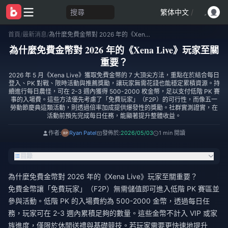
搜尋
繁体中文
/
首頁
/
最新消息
/
為什麼免費金幣對 2026 年的《Xena Live》玩家至關重要？
為什麼免費金幣對 2026 年的《Xena Live》玩家至關
重要？
2026 年 5 月《Xena Live》獲取免費金幣的 7 大頂尖方法，重點在於結合每日
登入、PK 對戰、限時活動與推薦獎勵，讓玩家無需花錢也能穩定累積資源。持
續進行每日農怪，可在 2-3 週內獲得 500-2000 枚金幣，足以支付低階 PK 賽
事的入場費。這些方法優先考慮了「免費玩家」（F2P）的可行性，而像五一
勞動節慶典這類活動，則透過倍率加成提供爆發性的獎勵。社群實測證實，在
活動前預先完成每日任務，能顯著提升整體收益。
作者:
Ryan Patel
發佈於:
2026/05/03
1 min 閱讀
目錄
為什麼免費金幣對 2026 年的《Xena Live》玩家至關重要？
免費金幣讓「免費玩家」（F2P）無需儲值即可進入低階 PK 賽區並
參與活動。低階 PK 的入場費約為 500-2000 金幣，透過每日任
務，玩家可在 2-3 週內累積足夠的數量。這些金幣不計入 VIP 或家
族進度，僅限於休閒送禮與基礎競技。若玩家需要更快速地提升