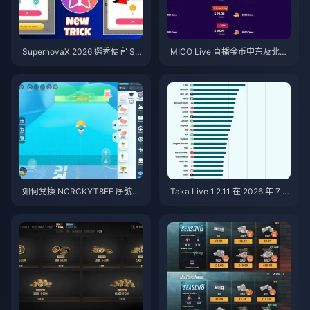
SupernovaX 2026 選秀便宜 Sta
MICO Live 直播金币中东及北非
rMaker 金幣（享 12-23% 折
地区（MENA）v5.2版本后：20
扣）
26年最划算充值指南
如何兌換 NCRCKYT8EF 序號以
Taka Live 1.2.11 在 2026 年 7 月
獲得免費蛋幣（2026年8月）
更新後耗電異常快速？原因與解
決方法