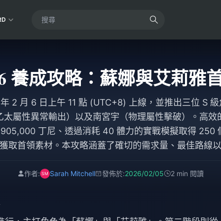
RD
 2.6 養成攻略：蘇娜與艾莉雅
6 年 2 月 6 日上午 11 點 (UTC+8) 上線，並推出三位
乙太屬性異常輸出）以及南宮宇（物理屬性擊破）。高效
至 2,905,000 丁尼、透過消耗 40 體力的實戰模擬取得 2
獲取首領素材。本攻略涵蓋了確切的需求量、最佳路線
作者:
Sarah Mitchell
發佈於:
2026/02/05
2 min 閱讀
情