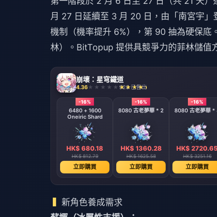
第一階段於 2 月 6 日至 27 日（共 2
月 27 日延續至 3 月 20 日，由「南宮宇
機制（機率提升 6%），第 90 抽為硬保底。若
林）。BitTopup 提供具競爭力的菲林
崩壞：星穹鐵道
4.36
928 已售出
-16%
-16%
-16%
6480 + 1600
8080 古老夢華 * 2
8080 古老夢華 * 
Oneiric Shard
HK$ 680.18
HK$ 1360.28
HK$ 2720.6
HK$ 812.79
HK$ 1625.58
HK$ 3251.16
立即購買
立即購買
立即購買
新角色養成需求