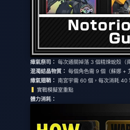
瘴氣祭司：
每次通關掉落 3 個精煉蛻殼（南宮
混濁結晶物質：
每個角色需 9 個（蘇娜 + 艾
瘴氣翅鞘：
南宮宇需 60 個，每次消耗 40
實戰模擬室重點
體力消耗：