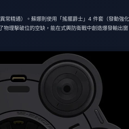
0 異常精通）。蘇娜則使用「搖擺爵士」4 件套（發動強
補了物理擊破位的空缺，能在式輿防衛戰中創造爆發輸出窗