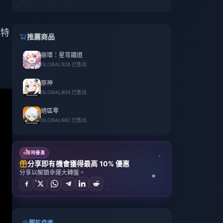
化特
推薦商品
崩壞：星穹鐵道
GLOBAL
928 已售出
原神
GLOBAL
804 已售出
絕區零
GLOBAL
662 已售出
限時優惠
分享即有機會獲得最高 10% 優惠
分享以解鎖幸運大轉盤。
關於作者