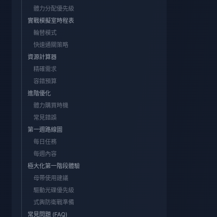
體力分配優先級
實戰模擬室時程表
輪替模式
快速通關策略
資源計算器
精確需求
容錯預算
進階優化
體力購買時機
常見錯誤
第一週路線圖
每日任務
每週內容
極大化第一階段體驗
母帶使用建議
驅動光碟優先級
式輿防衛戰準備
常見問題 (FAQ)