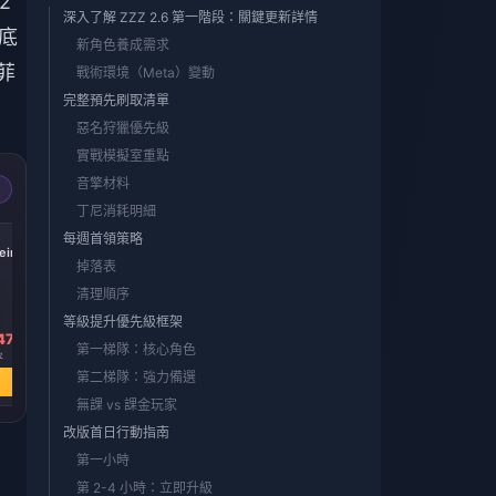
2
深入了解 ZZZ 2.6 第一階段：關鍵更新詳情
保底
新角色養成需求
菲
戰術環境（Meta）變動
完整預先刷取清單
惡名狩獵優先級
實戰模擬室重點
音擎材料
丁尼消耗明細
-17%
-17%
-17%
每週首領策略
iric
Express Supply
300 + 30 Oneiric
60 Oneiric Shard
掉落表
Pass
Shard
清理順序
等級提升優先級框架
47
HK$ 33.83
HK$ 33.91
HK$ 6.69
第一梯隊：核心角色
7
HK$ 40.64
HK$ 40.64
HK$ 8.06
第二梯隊：強力備選
立即購買
立即購買
立即購買
無課 vs 課金玩家
改版首日行動指南
第一小時
第 2-4 小時：立即升級