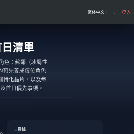
登入
繁体中文
/
首日清單
 S 級角色：蘇娜（冰屬性
的預先養成每位角色
50 個特化晶片，以及每
以及首日優先事項。
目錄