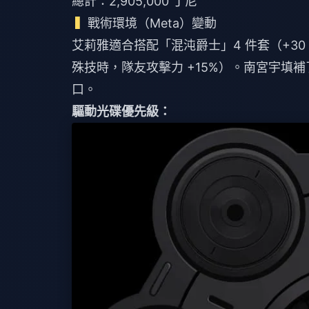
總計：2,905,000 丁尼
戰術環境（Meta）變動
艾莉雅適合搭配「混沌爵士」4 件套（+3
殊技時，隊友攻擊力 +15%）。南宮宇填
口。
驅動光碟優先級：