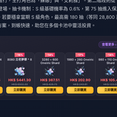
1 天）進行，主打角色為「蘇娜」與「艾莉雅」。第二階段則從 
」登場。抽卡機制：S 級基礎機率為 0.6%，第 75 抽進入
要穩拿當期 S 級角色，最高需 180 抽（等同 28,800 
儲值方案，到帳快速，助您在多個卡池中靈活投資。
查看更多 ›
-16%
-14%
-17%
-14%
4
8080 古老夢華 * 8
3280 + 600
1980 + 260 Oneiric
980 + 110 One
Oneiric Shard
Shard
Shard
5
HK$ 5441.30
HK$ 367.51
HK$ 202.90
HK$ 105.
HK$ 6502.33
HK$ 428.75
HK$ 243.81
HK$ 123.0
立即購買
立即購買
立即購買
立即購買