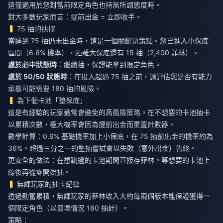
這僅適用於您對當前限定角色也持無所謂態度時。
對大多數玩家而言：提前出金 = 立即收手。
75 抽的抉擇
當達到 75 抽仍未出金時，這是一個關鍵決策點。您已進入小保底
區間（6.6% 機率），距離大保底還有 15 抽（2,400 菲林）。
處於必中狀態時
：繼續抽，保證能拿到限定角色。
處於 50/50 狀態時
：在投入超過 75 抽之前，請評估您是否有能力
承擔可能需要 180 抽的風險。
為下個卡池「墊保底」
這是有經驗的玩家通常會避免的高風險策略。在不想要的卡池抽卡
以累積次數，極大機率會因為提前出金而重置計數器。
數學計算：0.6% 基礎機率加上小保底，在 75 抽前出金的機率約為
36%。超過三分之一的墊抽嘗試會以失敗（意外出金）告終。
更安全的做法：在想跳過的卡池期間直接存菲林。等想要的卡池上
線後再從零開始抽。
無課玩家的抽卡紀律
透過勤奮累積，無課玩家的菲林收入大約每兩個版本能保證獲得一
個限定角色（以最壞情況 180 抽計）。
策略：