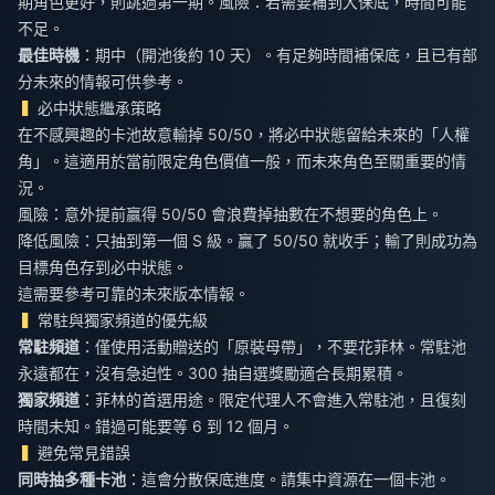
期角色更好，則跳過第一期。風險：若需要補到大保底，時間可能
不足。
最佳時機
：期中（開池後約 10 天）。有足夠時間補保底，且已有部
分未來的情報可供參考。
必中狀態繼承策略
在不感興趣的卡池故意輸掉 50/50，將必中狀態留給未來的「人權
角」。這適用於當前限定角色價值一般，而未來角色至關重要的情
況。
風險：意外提前贏得 50/50 會浪費掉抽數在不想要的角色上。
降低風險：只抽到第一個 S 級。贏了 50/50 就收手；輸了則成功為
目標角色存到必中狀態。
這需要參考可靠的未來版本情報。
常駐與獨家頻道的優先級
常駐頻道
：僅使用活動贈送的「原裝母帶」，不要花菲林。常駐池
永遠都在，沒有急迫性。300 抽自選獎勵適合長期累積。
獨家頻道
：菲林的首選用途。限定代理人不會進入常駐池，且復刻
時間未知。錯過可能要等 6 到 12 個月。
避免常見錯誤
同時抽多種卡池
：這會分散保底進度。請集中資源在一個卡池。