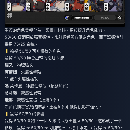
重複的角色會轉化為「影畫」材料，用於提升角色能力。
50/50 僅適用於獨家頻道。常駐頻道沒有限定角色，而音擎頻道則
採用 75/25 系統。
輸掉 50/50 可能獲得的角色
輸掉 50/50 時會出現的常駐 S 級：
貓又
：物理強攻
珂蕾妲
：火屬性擊破
11 號
：火屬性強攻
馮·萊卡恩
：冰屬性擊破（頂級角色）
格莉絲
：電屬性異常
麗娜
：電屬性支援（頂級角色）
新角色能豐富您的陣容，重複角色則能提供影畫強化。
贏得 50/50 的影響
贏得 50/50 會將下一個 S 級的狀態重置回 50/50。這形成了一個
循環：贏得 → 50/50 → 可能輸掉 → 必中限定 → 贏得 → 50/50。