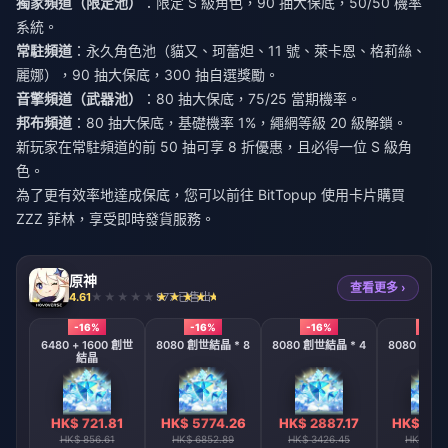
獨家頻道（限定池）
：限定 S 級角色，90 抽大保底，50/50 機率
系統。
常駐頻道
：永久角色池（貓又、珂蕾妲、11 號、萊卡恩、格莉絲、
麗娜），90 抽大保底，300 抽自選獎勵。
音擎頻道（武器池）
：80 抽大保底，75/25 當期機率。
邦布頻道
：80 抽大保底，基礎機率 1%，繩網等級 20 級解鎖。
新玩家在常駐頻道的前 50 抽可享 8 折優惠，且必得一位 S 級角
色。
為了更有效率地達成保底，您可以前往 BitTopup
使用卡片購買
ZZZ 菲林
，享受即時發貨服務。
原神
查看更多 ›
4.61
977 已售出
-16%
-16%
-16%
-16%
6480 + 1600 創世
8080 創世結晶 * 8
8080 創世結晶 * 4
8080 創世結
結晶
HK$ 721.81
HK$ 5774.26
HK$ 2887.17
HK$ 144
HK$ 856.61
HK$ 6852.89
HK$ 3426.45
HK$ 171