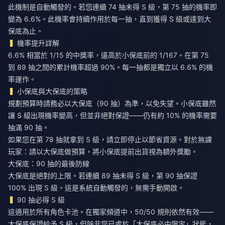
此機制是自動觸發的。若您連續 74 抽未得 S 級，第 75 抽的機率即
變為 6.6%。此機率會持續作用於每一抽，直到獲得 S 級或達到大
保底為止。
機率提升詳解
6.6% 相當於 1/15 的中獎率，遠高於小保底前的 1/167。在第 75
到 89 抽之間的累計機率超過 90%。每一抽都是獨立以 6.6% 的機
率運作。
小保底與大保底的策略
規劃預算時請務必以大保底（90 抽）為準，以免失望。小保底雖然
讓 S 級出現機率變高，但並非絕對保證——仍有約 10% 的機率需要
抽滿 90 抽。
如果您在第 78 抽就拿到 S 級，請立即停止以節省資源。對於無課
玩家：請以大保底做預算，將小保底提前出貨視為額外獎勵。
大保底：90 抽的最後防線
大保底是絕對的上限。若連續 89 抽未得 S 級，第 90 抽保證
100% 出現 S 級。這是系統自動觸發的，無需手動開啟。
90 抽必得 S 級
這適用於所有角色卡池。在獨家頻道中，50/50 規則依然有效——
大保底保證給予 S 級，但除非您已處於「大保底必中限定」狀態，