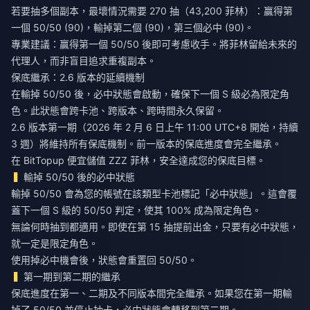
若要抽多個副本，最壞情況需要 270 抽（43,200 菲林）：贏得第
一個 50/50 (90)，輸掉第二個 (90)，第三個必中 (90)。
專業建議：贏得第一個 50/50 後即可考慮收手。將菲林留給未來的
代理人，而非盲目追求重複副本。
保底繼承：2.6 版本的延續機制
在輸掉 50/50 後，必中狀態會啟動，確保下一個 S 級必為限定角
色。此狀態會跨卡池、跨版本、跨時間永久保留。
2.6 版本第一期（2026 年 2 月 6 日上午 11:00 UTC+8 開始，持續
3 週）將維持所有保底機制。前一版本的保底進度會完全繼承。
在 BitTopup
便宜儲值 ZZZ 菲林
，安全達成您的保底目標。
輸掉 50/50 後的必中狀態
輸掉 50/50 會為您的帳號在該類型卡池標記「必中狀態」。這會覆
蓋下一個 S 級的 50/50 判定，使其 100% 成為限定角色。
無論何時抽到都適用。即使在第 15 抽提前出金，只要有必中狀態，
就一定是限定角色。
使用掉必中機會後，狀態會重置回 50/50。
第一期到第二期的繼承
保底進度在第一、二期及不同版本間完全繼承。如果您在第一期輸
掉了 50/50 並停止抽卡，必中狀態會轉移到第二期。