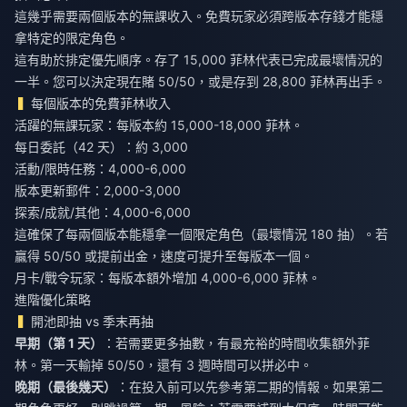
這幾乎需要兩個版本的無課收入。免費玩家必須跨版本存錢才能穩
拿特定的限定角色。
這有助於排定優先順序。存了 15,000 菲林代表已完成最壞情況的
一半。您可以決定現在賭 50/50，或是存到 28,800 菲林再出手。
每個版本的免費菲林收入
活躍的無課玩家：每版本約 15,000-18,000 菲林。
每日委託（42 天）：約 3,000
活動/限時任務：4,000-6,000
版本更新郵件：2,000-3,000
探索/成就/其他：4,000-6,000
這確保了每兩個版本能穩拿一個限定角色（最壞情況 180 抽）。若
贏得 50/50 或提前出金，速度可提升至每版本一個。
月卡/戰令玩家：每版本額外增加 4,000-6,000 菲林。
進階優化策略
開池即抽 vs 季末再抽
早期（第 1 天）
：若需要更多抽數，有最充裕的時間收集額外菲
林。第一天輸掉 50/50，還有 3 週時間可以拼必中。
晚期（最後幾天）
：在投入前可以先參考第二期的情報。如果第二