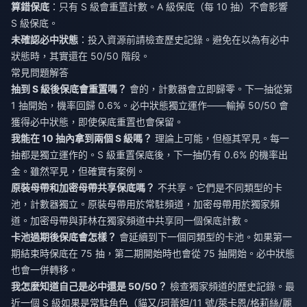
算錯保底
：只有 S 級會重置計數。A 級保底（每 10 抽）不會影響
S 級保底。
未確認必中狀態
：投入資源前請檢查歷史記錄。避免在以為有必中
狀態時，其實還在 50/50 階段。
常見問題解答
抽到 S 級後保底會重置嗎？
會的，計數器會立即歸零。下一抽從第
1 抽開始，機率回歸 0.6%。必中狀態獨立運作——輸掉 50/50 會
獲得必中狀態，即使保底重置也會保留。
我能在 10 抽內拿到兩個 S 級嗎？
理論上可能，但極其罕見。每一
抽都是獨立運作的。S 級重置保底後，下一抽仍有 0.6% 的機率出
金。雖然罕見，但確實有案例。
原裝母帶和加密母帶共享保底嗎？
不共享。它們是不同類型的卡
池，計數器獨立。原裝母帶用於常駐頻道，加密母帶用於獨家頻
道。加密母帶與菲林在獨家頻道中共享同一個保底計數。
卡池過期後保底會怎樣？
會延續到下一個同類型的卡池。如果第一
期結束時保底在 75 抽，第二期開始時也會從 75 抽開始。必中狀態
也會一併轉移。
我怎麼知道自己是必中還是 50/50？
檢查獨家頻道的歷史記錄。最
近一個 S 級如果是常駐角色（貓又/珂蕾妲/11 號/萊卡恩/格莉絲/麗