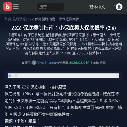
搜尋
繁体中文
/
首頁
/
最新消息
/
ZZZ 保底機制指南：小保底與大保底機率 (2.6)
ZZZ 保底機制指南：小保底與大保底機率 (2.6)
《絕區零》的保底系統透過雙層保護機制確保玩家獲得 S 級代理人：小保底
（軟保底）從第 75 抽開始（機率從 0.6% 提升至 6.6%），大保底（硬保底）
則確保在 90 抽內必得 S 級。限定獨家頻段採用 50/50 機制——若未抽中當期
限定角色，則下次獲得的 S 級必為限定。所有保底抽數皆可跨版本繼承。建議
為每位限定代理人預算 14,400 至 28,800 個菲林。
作者:
Priya Sharma
發佈於:
2026/02/06
3 min 閱讀
目錄
深入了解 ZZZ 保底機制：核心原理
保底機制（Pity）是一種針對運氣不佳玩家的保護措施，確保在特
定的抽卡次數後一定能獲得高稀率獎勵。基礎機率為：S 級 0.6%、
A 級 7.2%、B 級 92.2%。只有抽到 S 級獎勵會重置保底計數器，抽
到 A 級或 B 級獎勵不會中斷保底進度。
調頻（卡池）類型：