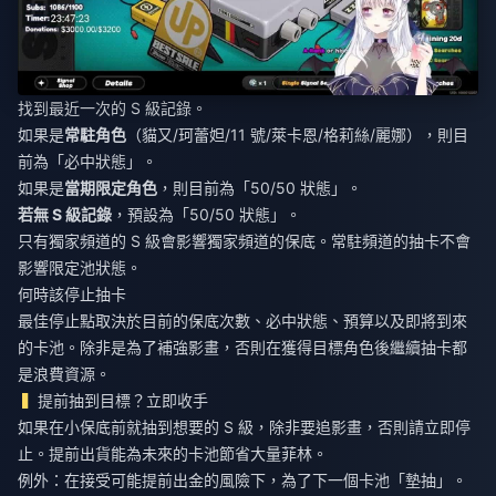
找到最近一次的 S 級記錄。
如果是
常駐角色
（貓又/珂蕾妲/11 號/萊卡恩/格莉絲/麗娜），則目
前為「必中狀態」。
如果是
當期限定角色
，則目前為「50/50 狀態」。
若無 S 級記錄
，預設為「50/50 狀態」。
只有獨家頻道的 S 級會影響獨家頻道的保底。常駐頻道的抽卡不會
影響限定池狀態。
何時該停止抽卡
最佳停止點取決於目前的保底次數、必中狀態、預算以及即將到來
的卡池。除非是為了補強影畫，否則在獲得目標角色後繼續抽卡都
是浪費資源。
提前抽到目標？立即收手
如果在小保底前就抽到想要的 S 級，除非要追影畫，否則請立即停
止。提前出貨能為未來的卡池節省大量菲林。
例外：在接受可能提前出金的風險下，為了下一個卡池「墊抽」。