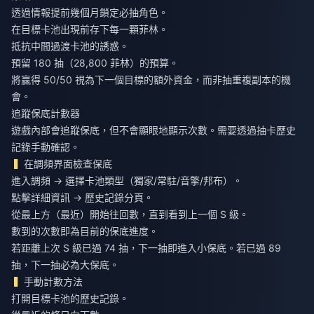
透過情報提前幾個月鎖定必抽角色。
在目標卡池出現前存下每一顆菲林。
抵抗中間過渡卡池的誘惑。
預留 180 抽（28,800 菲林）的預算。
將贏得 50/50 視為下一個目標的額外資金，而非抽重複副本的機
會。
追蹤保底計數器
遊戲內部會追蹤保底，但不會顯眼地顯示次數。需要透過抽卡歷史
記錄手動確認。
在調頻界面檢查保底
進入調頻 → 選擇卡池類型（獨家/常駐/音擎/邦布）。
點擊詳細資訊 → 歷史記錄分頁。
從最上方（最近）開始往回數，直到看到上一個 S 級。
數到的次數即為目前的保底進度。
若距離上次 S 級已過 74 抽，下一抽即進入小保底。若已過 89
抽，下一抽必為大保底。
手動計數方法
打開目標卡池的歷史記錄。