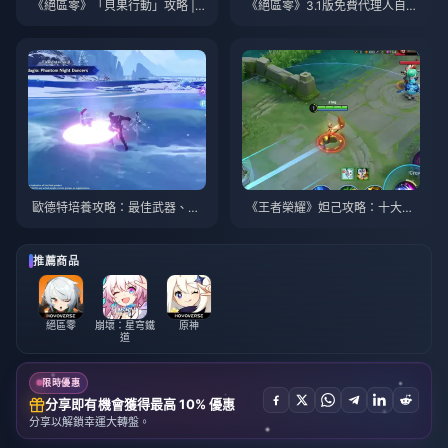
《絕區零》「貝果行動」攻略 | 2
《絕區零》3.1版免費代理人自選
026年8月
指南 | 2026年8月
歐德特培養攻略：最佳武器、聖
《王者榮耀》妲己攻略：十大技
遺物與隊伍搭配 | 2026年8月
巧 | 2026年8月
推薦商品
絕區零
崩壞：星穹鐵
原神
道
限時優惠
分享即有機會獲得最高 10% 優惠
分享以解鎖幸運大轉盤。