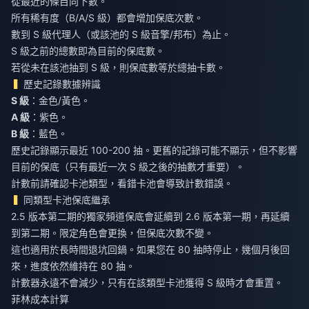
從最近的條目向下數。
所有稀有度（B/A/S 級）都會增加保底次數。
數到 S 級代理人（或該池的 S 級音擎/邦布）為止。
S 級之前的總數即為目前的保底數。
若從未在該池抽到 S 級，則保底數等於總抽卡數。
歷史記錄數據辨識
S 級
：金色/黃色。
A 級
：紫色。
B 級
：藍色。
歷史記錄顯示最近 100-200 抽。更舊的記錄可能不顯示，但不影響
目前的保底（只有最近一次 S 級之後的抽數才重要）。
計數前請確認卡池類型，看錯卡池會導致計數錯誤。
同類型卡池保底繼承
2.5 版本第二期的獨家頻道保底會延續到 2.6 版本第一期，再延續
到第二期。限定角色會更換，但保底次數不變。
這也適用於長時間退坑回鍋。如果您在 80 抽時停止，幾個月後回
來，進度依然維持在 80 抽。
計數器永遠不會減少，只有在該類型卡池獲得 S 級時才會重置。
菲林成本計算