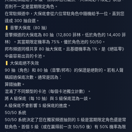
否則不一定是當期限定角色。
在常駐頻道中，大保底會從六位常駐角色中隨機給予一位，直到您
達成 300 抽自選。
音擎大保底（80 抽）
音擎頻道的大保底為 80 抽（12,800 菲林，低於角色的 14,400 菲
林）。其當期限定機率為 75%，優於角色池的 50/50。
邦布頻道同樣共享 80 抽大保底，且基礎機率為 1%，是《絕區零》
中最容易出貨的卡池。
大保底絕不失效
90 抽（角色）和 80 抽（音擎/邦布）的保證是絕對的。若有人聲
稱超過保底次數，通常是因為：
算錯抽數。
混淆了不同類型的卡池（每個卡池獨立計數）。
將 A 級保底（每 10 抽）與 S 級保底混為一談。
A 級保底不會影響 S 級保底的進度。
50/50 系統
50/50 系統決定了您在獨家頻道抽到的 S 級是當期限定角色還是常
駐角色。首個 S 級（或在贏得前一次 50/50 後）有 50% 機率為限