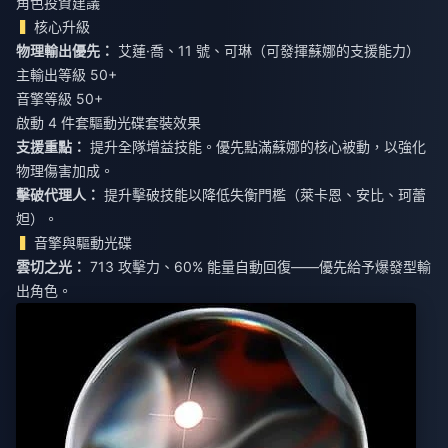
角色投資建議
核心升級
物理輸出優先：
艾蓮·喬、11 號、可琳（可發揮蘇娜的支援能力）
主輸出等級 50+
音擎等級 50+
啟動 4 件套驅動光碟套裝效果
支援重點：
提升全隊增益技能。優先點滿蘇娜的核心被動，以強化
物理傷害加成。
擊破代理人：
提升擊破技能以降低失衡門檻（萊卡恩、安比、珂蕾
妲）。
音擎與驅動光碟
雲切之光：
713 攻擊力、60% 能量自動回復——優先給予爆發型輸
出角色。