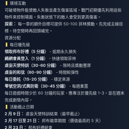
環境互動
可破壞物件能使敵人失衡並產生傷害區域。戰鬥初期優先利用這些
物件來控制場面。失衡狀態下的敵人會受到更高傷害。
探索：
每一章的額外目標可提供 50-100 菲林獎勵。先完成主線目
標，待空閒時再回頭補完。
資源分配
每日優先級
領取邦布好禮（5 分鐘）
- 逾期永久損失
繩網會員登入（1 分鐘）
- 快速領取菲林
虛妄天使特訓（30-60 分鐘）
- 限時且獎勵豐厚
虛妄的和弦（60-90 分鐘）
- 時間較彈性
每日委託（15-20 分鐘）
- 穩定來源
零號空洞/式輿防衛（30-45 分鐘）
- 每週重置
每日遊戲時間少於 60 分鐘的玩家，應專注於優先級 1-3，並在週末
完成劇情內容。
活動截止日期
2 月 9 日：
虛妄天使特訓結束（最早截止）
2 月 17 日至 21 日：
邦布徽章期間（價值最高的 5 天）
2 月 23 日：
邦布好禮結束