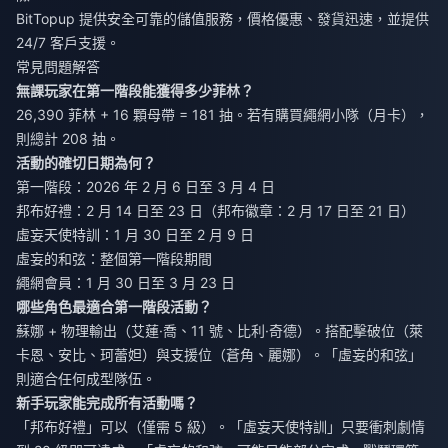
BitTopup 提供安全可靠的儲值服務，價格優惠、發貨迅速，並提供
24/7 客戶支援。
常見問題解答
無課玩家在第一階段能獲得多少菲林？
26,390 菲林 + 16 顆母帶 = 181 抽。若有購買繩網小隊（月卡），
則總計 208 抽。
活動的確切日期為何？
第一階段：2026 年 2 月 6 日至 3 月 4 日
邦布好禮：2 月 14 日至 23 日（邦布徽章：2 月 17 日至 21 日）
虛妄天使特訓：1 月 30 日至 2 月 9 日
虛妄的和弦：整個第一階段期間
繩網會員：1 月 30 日至 3 月 23 日
哪些角色最適合第一階段活動？
蘇娜 + 物理輸出（艾蓮·喬、11 號、比利·奇德）。搭配擊破位（萊
卡恩、安比、珂蕾妲）與支援位（蒼角、麗娜）。「虛妄的和弦」
則適合任何成型隊伍。
新手玩家能完成所有活動嗎？
「邦布好禮」可以（僅需 5 級）。「虛妄天使特訓」只要衝刺劇情