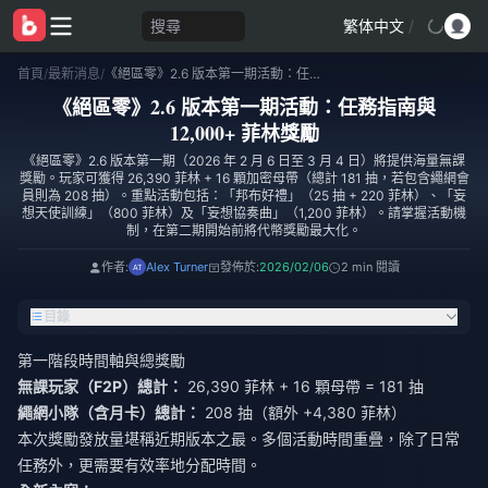
搜尋
繁体中文
/
首頁
/
最新消息
/
《絕區零》2.6 版本第一期活動：任務指南與 12,000+ 菲林獎勵
《絕區零》2.6 版本第一期活動：任務指南與
12,000+ 菲林獎勵
《絕區零》2.6 版本第一期（2026 年 2 月 6 日至 3 月 4 日）將提供海量無課
獎勵。玩家可獲得 26,390 菲林 + 16 顆加密母帶（總計 181 抽，若包含繩網會
員則為 208 抽）。重點活動包括：「邦布好禮」（25 抽 + 220 菲林）、「妄
想天使訓練」（800 菲林）及「妄想協奏曲」（1,200 菲林）。請掌握活動機
制，在第二期開始前將代幣獎勵最大化。
作者:
Alex Turner
發佈於:
2026/02/06
2 min 閱讀
目錄
第一階段時間軸與總獎勵
無課玩家（F2P）總計：
26,390 菲林 + 16 顆母帶 = 181 抽
繩網小隊（含月卡）總計：
208 抽（額外 +4,380 菲林）
本次獎勵發放量堪稱近期版本之最。多個活動時間重疊，除了日常
任務外，更需要有效率地分配時間。