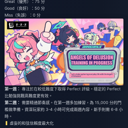
Great（優秀）：75 分
Good（良好）：50 分
Miss（失誤）：0 分
第一週：
專注於在較低難度下取得 Perfect 評級。穩定的 Perfect
比勉強挑戰高難度更有效。
第二週：
需要精通節奏感。在第一週多加練習，為 15,000 分的門
檻做準備。資深玩家約 3-4 小時可完成兩週內容，新手則需 6-8 小
時。
虛妄的和弦信賴度最大化