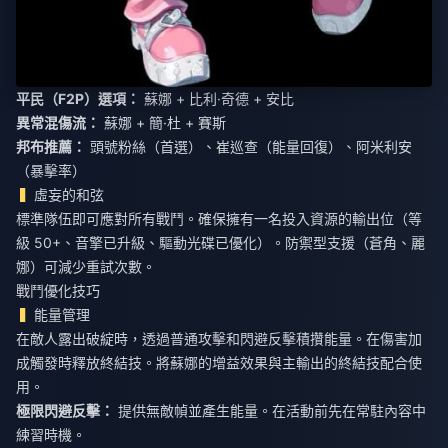
平民（F2P）選項：
蘇娜 + 比利·奇德 + 安比
異常混傷流：
蘇娜 + 簡·杜 + 賽斯
邦布推薦：
頭號粉絲（首選）、崔巡查（能量回復）、阿米利安
（暴擊率）
虛妄的和弦
標準隊伍即可應對所有戰鬥。確保擁有一名投入資源的輸出位（等
級 50+、音擎已升級、驅動光碟已優化）。防禦型支援（蒼角、麗
娜）可減少重試次數。
戰鬥優化技巧
能量管理
在敵人露出破綻時，透過普通攻擊和閃避反擊積攢能量。在傷害加
成觸發時釋放終結技。將蘇娜的增益效果與主輸出的終結技配合使
用。
極限閃避反擊：
提供無敵幀並產生能量。在活動前先在常駐內容中
練習時機。