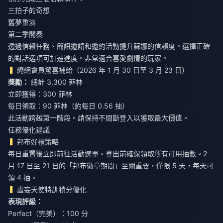
三拍子的奇想
舊夢重演
第二季間奏
透過信賴任務、簡訊邀請和邀約活動提升蘇娜的信賴度。選擇正確
的對話選項可加速進度。非常適合喜愛劇情的玩家。
繩網會員驚喜補給（2026 年 1 月 30 日至 3 月 23 日）
獎勵：
總計 3,300 菲林
立即獲得：300 菲林
每日領取：90 菲林（約每日 0.56 抽）
此活動跨越第一階段。請保持不間斷登入以獲取最大價值。
任務優化建議
邦布好禮策略
每日重置後立即前往活動選單。登出前確保領取所有可用抽數。2
月 17 日至 21 日的「邦布徽章期間」至關重要，僅限 5 天，每天可
領 4 抽。
虛妄天使特訓積分優化
表現評級：
Perfect（完美）：100 分