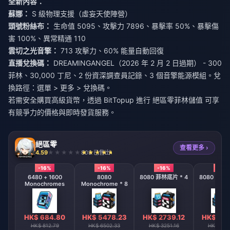
全新內容：
蘇娜：
S 級物理支援（虛妄天使陣營）
頭號粉絲布：
生命值 5095、攻擊力 7896、暴擊率 50%、暴擊傷
害 100%、異常精通 110
雲切之光音擎：
713 攻擊力、60% 能量自動回復
直播兌換碼：
DREAMINGANGEL（2026 年 2 月 2 日過期） - 300
菲林、30,000 丁尼、2 份資深調查員記錄、3 個音擎能源模組。兌
換路徑：選單 > 更多 > 兌換碼。
若需安全購買高級貨幣，透過 BitTopup 進行
絕區零菲林儲值
可享
有競爭力的價格與即時發貨服務。
絕區零
查看更多 ›
4.59
808 已售出
-16%
-16%
-16%
-16%
6480 + 1600
8080
8080 菲林底片 * 4
8080 菲林底
Monochromes
Monochrome * 8
HK$ 684.80
HK$ 5478.23
HK$ 2739.12
HK$ 136
HK$ 812.79
HK$ 6502.33
HK$ 3251.16
HK$ 162