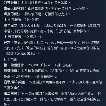
邦布好禮：
5 級即可參與，專注於每日領取。
虛妄天使特訓：
衝刺主線劇情，務必在 2 月 9 日前解鎖。
虛妄的和弦：
若裝備不足，可接受部分完成。
中期玩家（21-40 級）
儘早完成「虛妄天使特訓」以找出技術短板。在低難度的活動戰鬥
中嘗試不同的隊伍組合。為未來的「式輿防衛」磨練操作。
後期玩家（40 級以上）
追求「虛妄天使特訓」的全 Perfect 評級——應在 3 小時內達成所
有門檻。完成「虛妄的和弦」所有額外目標，以榨取最大菲林收益
（額外 50-100 菲林）。
抽卡規劃
第一階段總計：
26,390 菲林 = 181 抽（無課）
蘇娜價值：
對於擁有物理輸出（艾蓮·喬、11 號）的玩家來說價值
極高。若無物理輸出，則優先級較低。
音擎/邦布頻道：
保底機制與角色頻道不同。除非資源充裕，否則優
先獲取角色。
第二階段：
第一階段開始時尚未公佈。保守型玩家應保留資源；激
進型玩家可全力投入第一階段，但需承擔第二階段靈活性降低的風
險。