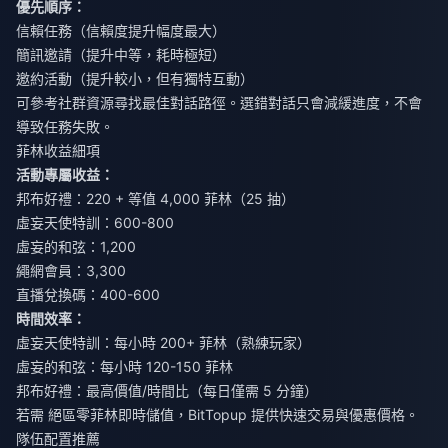
優先順序：
信賴任務（信賴度提升幅度最大）
簡訊邀請（提升中等，耗時極短）
邀約活動（提升較小，但有獨特互動）
可參考社群資源尋找最佳對話路徑。選錯對話只會減緩進度，不會
導致任務失敗。
菲林收益細項
活動專屬收益：
邦布好禮：220 + 等值 4,000 菲林（25 抽）
虛妄天使特訓：600-800
虛妄的和弦：1,200
繩網會員：3,300
直播兌換碼：400-600
時間效率：
虛妄天使特訓：每小時 200+ 菲林（熟練玩家）
虛妄的和弦：每小時 120-150 菲林
邦布好禮：最高價值/時間比（每日僅需 5 分鐘）
若需
絕區零菲林即時儲值
，BitTopup 提供快速交易與優惠價格。
隊伍配置推薦