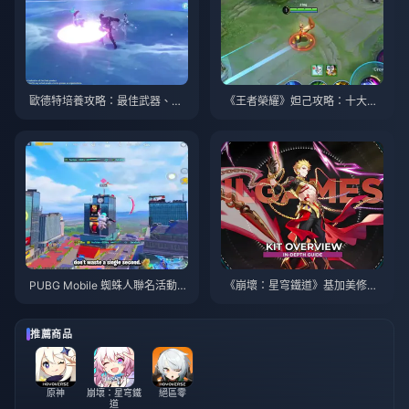
歐德特培養攻略：最佳武器、聖
《王者榮耀》妲己攻略：十大技
遺物與隊伍搭配 | 2026年8月
巧 | 2026年8月
PUBG Mobile 蜘蛛人聯名活動攻
《崩壞：星穹鐵道》基加美修最
略與技巧 | 2026年8月
佳培養指南 | 2026年8月
推薦商品
原神
崩壞：星穹鐵
絕區零
道