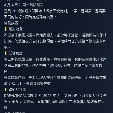
3 月 4 日：
第一階段結束
達到 20 級後請立即開始「虛妄天使特訓」。第一週與第二週需要
不同的技巧，同時完成難度較高。
常見誤區
體力浪費
不要為了刷常規素材而耗盡體力，卻忽略了活動。活動提供的菲林
比微小的數值提升更具長期價值。待限時內容完成後再恢復素材刷
取。
低估難度
第二週的挑戰比第一週難得多。勉強通過第一週的玩家往往無法達
到第二週的門檻，進而損失 400-500 菲林。請儘早練習節奏機
制。
在嘗試戰鬥前，先將代理人提升至推薦的繩網等級。若等級低於推
薦 5 級以上，會導致頻繁失敗。
錯過兌換碼
DREAMINGANGEL 將於 2026 年 2 月 2 日過期。請立即兌換：選
單 > 更多 > 兌換碼。直播期間請密切關注官方頻道以獲取未來代
碼。