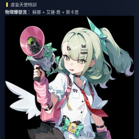
虛妄天使特訓
物理爆發流：
蘇娜 + 艾蓮·喬 + 萊卡恩