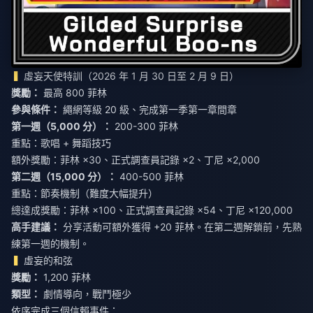
虛妄天使特訓（2026 年 1 月 30 日至 2 月 9 日）
獎勵：
最高 800 菲林
參與條件：
繩網等級 20 級、完成第一季第一章間章
第一週（5,000 分）：
200-300 菲林
重點：歌唱 + 舞蹈技巧
額外獎勵：菲林 ×30、正式調查員記錄 ×2、丁尼 ×2,000
第二週（15,000 分）：
400-500 菲林
重點：節奏機制（難度大幅提升）
總達成獎勵：菲林 ×100、正式調查員記錄 ×54、丁尼 ×120,000
高手建議：
分享活動可額外獲得 +20 菲林。在第二週解鎖前，先熟
練第一週的機制。
虛妄的和弦
獎勵：
1,200 菲林
類型：
劇情導向，戰鬥極少
依序完成三個信賴事件：