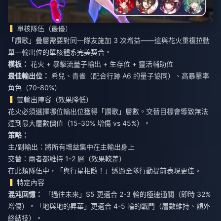
單核隊伍（最優）
「讚歌」疊層需要對同一隊友施加 3 次增益——這與花火重複拉動
單一輸出位的單核體系完美契合。
模板：
花火 + 暴擊流量子輸出 + 生存位 + 靈活輔助位
最佳輸出位：
希兒、青雀（配合行跡 A6 的量子協同）、高暴擊率
角色（70-80%）
雙輸出陣容（效果降低）
花火必須選擇哪位輸出位獲得「讚歌」層數。交替目標會導致無法
達到最大層數價值（15-30% 增傷 vs 45%）。
策略：
主/副輸出：將所有增益集中在主輸出身上
交替：兩者都維持 1-2 層（效果較差）
在此類隊伍中，「與行星相隨！」透過全隊行動提前表現更佳。
特定內容
混沌回憶：
「過往未來」S5 更適合 2-3 輪的極速通關（即時 32%
增傷）。「地與地的昇華」更適合 4-5 輪的戰鬥（層數維持、額外
終結技）。