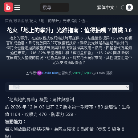
搜尋
繁体中文
/
首頁
/
最新消息
/
花火「地上的攀升」光錐指南：值得抽嗎？崩鐵 3.0
花火「地上的攀升」光錐指南：值得抽嗎？崩鐵 3.0
「地上的攀升」在施放戰技或終結技時可提供 6-8 點能量恢復與 15-24% 的傷
害加成疊層，且每施放兩次即可恢復戰技點。雖然此光錐是為星期日設計的，
但花火也能透過頻繁施放戰技與終結技來發揮其效用。然而，四星替代方案如
「過往未來」（16-32% 單體增傷）和「與行星相會」（16-24% 團隊拉條）
在無需投入星瓊的情況下也極具競爭力。對於花火玩家來說，其性能差距是否
足以支撐抽取價值？
作者:
David Kim
發佈於:
2026/02/06
3 min 閱讀
目錄
「地與地的昇華」概覽：屬性與機制
於 2026 年 12 月 03 日在 2.7 版本第一期發布。80 級屬性：生命
值 1164、攻擊力 476、防禦力 529。
被動能力：
每次施放戰技/終結技時，為隊友恢復 6 點能量（疊影 5 級為 8
點）