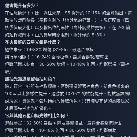
傷害提升有多少？
在理想情況下，比「過往未來」S5 提升約 10-15% 的全隊輸出。這
取決於戰鬥時長（長程有利於「地與地的昇華」）、隊伍配置（單
核價值最大化）以及輸出位的屬性（高練度受益更多）。在 2-3 輪
的短程戰鬥中，由於疊層時間限制，提升僅約 5-8%。
花火最好的四星光錐是什麼？
過往未來：16-32% 增傷 (S1-S5)，最適合單核
與行星相隨！：16-24% 全隊拉條，最適合群攻/雙輸出
但戰鬥還未結束：30-50% 增傷 + 10-18% 能回，均衡選擇（需抽
取）
該抽光錐還是留著抽角色？
除非符合上述所有抽取標準，否則建議留著抽角色。新角色帶來的
100% 以上多樣性提升，遠勝於 10-15% 的性能提升。對於無課/微
課玩家，資源效率強烈傾向於獲取角色。只有陣容完整的高階玩家
才應優先考慮光錐優化。
它與其他五星和諧光錐相比如何？
遊戲塵寰：32-60% 暴傷 + 隊友暴擊增益，最適合暴擊流隊伍
但戰鬥還未結束：10-18% 能回 + 30-50% 增傷，均衡輔助