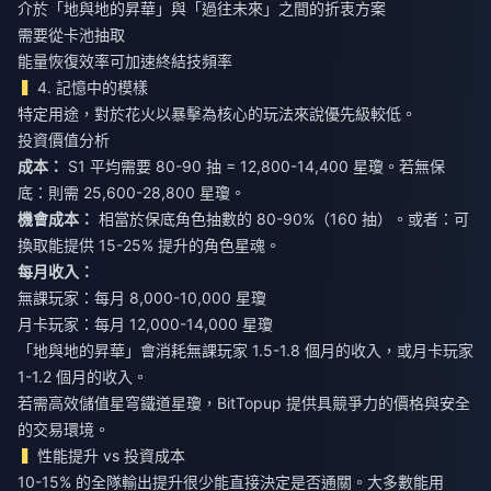
介於「地與地的昇華」與「過往未來」之間的折衷方案
需要從卡池抽取
能量恢復效率可加速終結技頻率
4. 記憶中的模樣
特定用途，對於花火以暴擊為核心的玩法來說優先級較低。
投資價值分析
成本：
S1 平均需要 80-90 抽 = 12,800-14,400 星瓊。若無保
底：則需 25,600-28,800 星瓊。
機會成本：
相當於保底角色抽數的 80-90%（160 抽）。或者：可
換取能提供 15-25% 提升的角色星魂。
每月收入：
無課玩家：每月 8,000-10,000 星瓊
月卡玩家：每月 12,000-14,000 星瓊
「地與地的昇華」會消耗無課玩家 1.5-1.8 個月的收入，或月卡玩家
1-1.2 個月的收入。
若需高效
儲值星穹鐵道星瓊
，BitTopup 提供具競爭力的價格與安全
的交易環境。
性能提升 vs 投資成本
10-15% 的全隊輸出提升很少能直接決定是否通關。大多數能用