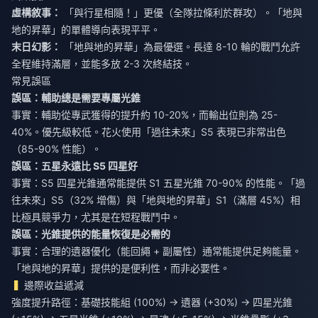
虛構敘事：
「與行星相隨！」更優（全隊拉條利於群攻）。「地與
地的昇華」的單體導向表現平平。
末日幻影：
「地與地的昇華」為最優選。長達 8-10 輪的戰鬥允許
全程維持滿層，並能多放 2-3 次終結技。
常見誤區
誤區：輔助總是需要專屬光錐
事實：輔助從專武獲得的提升約 10-20%，而輸出位則為 25-
40%。優先級較低。花火使用「過往未來」S5 表現已非常出色
（85-90% 性能）。
誤區：五星永遠比 S5 四星好
事實：S5 四星光錐通常能提供 S1 五星光錐 70-90% 的性能。「過
往未來」S5（32% 增傷）與「地與地的昇華」S1（滿層 45%）相
比極具競爭力，尤其是在短程戰鬥中。
誤區：光錐提供的能量恢復是必需的
事實：合理的遺器優化（能回繩 + 副屬性）通常能提供足夠能量。
「地與地的昇華」提供的是便利性，而非必要性。
邊際收益遞減
強度提升路徑：基礎技能組 (100%) → 遺器 (+30%) → 四星光錐