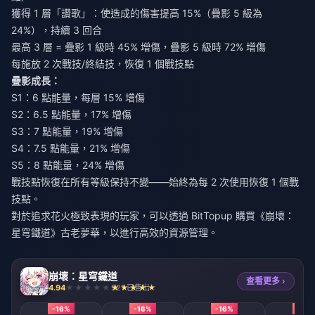
獲得 1 層「讚歌」：使造成的傷害提高 15%（疊影 5 級為
24%），持續 3 回合
最高 3 層 = 疊影 1 級時 45% 增傷，疊影 5 級時 72% 增傷
每施放 2 次戰技/終結技，恢復 1 個戰技點
疊影成長：
S1：6 點能量，每層 15% 增傷
S2：6.5 點能量，17% 增傷
S3：7 點能量，19% 增傷
S4：7.5 點能量，21% 增傷
S5：8 點能量，24% 增傷
戰技點恢復在所有等級保持不變——始終為每 2 次使用恢復 1 個戰
技點。
對於追求花火極致表現的玩家，可以透過 BitTopup
購買《崩壞：
星穹鐵道》古老夢華
，以進行高效的資源管理。
崩壞：星穹鐵道
查看更多 ›
4.94
921 已售出
-16%
-16%
-16%
-16%