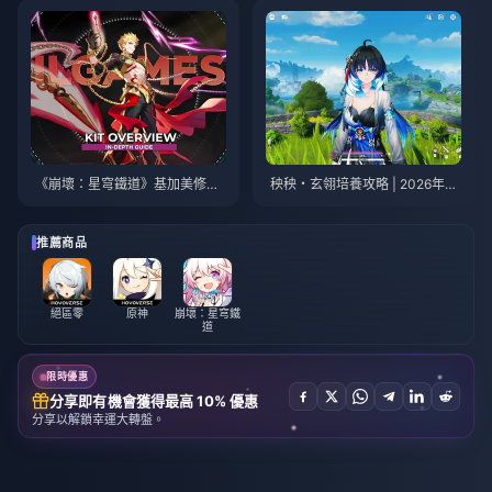
《崩壞：星穹鐵道》基加美修最
秧秧・玄翎培養攻略 | 2026年8
佳培養指南 | 2026年8月
月
推薦商品
絕區零
原神
崩壞：星穹鐵
道
限時優惠
分享即有機會獲得最高 10% 優惠
分享以解鎖幸運大轉盤。