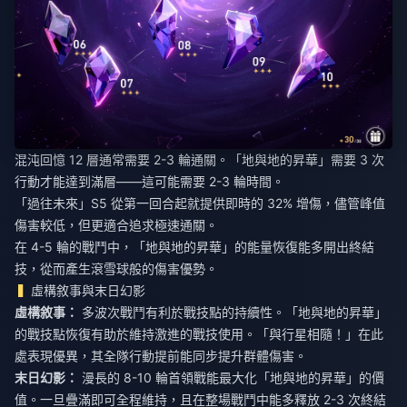
混沌回憶 12 層通常需要 2-3 輪通關。「地與地的昇華」需要 3 次
行動才能達到滿層——這可能需要 2-3 輪時間。
「過往未來」S5 從第一回合起就提供即時的 32% 增傷，儘管峰值
傷害較低，但更適合追求極速通關。
在 4-5 輪的戰鬥中，「地與地的昇華」的能量恢復能多開出終結
技，從而產生滾雪球般的傷害優勢。
虛構敘事與末日幻影
虛構敘事：
多波次戰鬥有利於戰技點的持續性。「地與地的昇華」
的戰技點恢復有助於維持激進的戰技使用。「與行星相隨！」在此
處表現優異，其全隊行動提前能同步提升群體傷害。
末日幻影：
漫長的 8-10 輪首領戰能最大化「地與地的昇華」的價
值。一旦疊滿即可全程維持，且在整場戰鬥中能多釋放 2-3 次終結