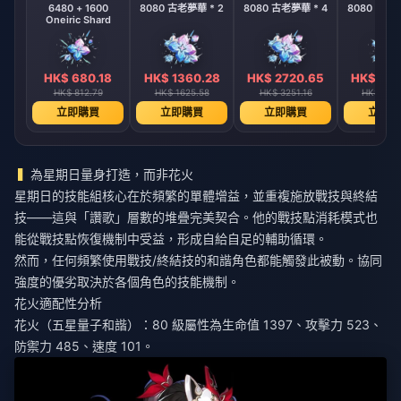
6480 + 1600
8080 古老夢華 * 2
8080 古老夢華 * 4
8080 古老夢
Oneiric Shard
HK$ 680.18
HK$ 1360.28
HK$ 2720.65
HK$ 544
HK$ 812.79
HK$ 1625.58
HK$ 3251.16
HK$ 650
立即購買
立即購買
立即購買
立即購
為星期日量身打造，而非花火
星期日的技能組核心在於頻繁的單體增益，並重複施放戰技與終結
技——這與「讚歌」層數的堆疊完美契合。他的戰技點消耗模式也
能從戰技點恢復機制中受益，形成自給自足的輔助循環。
然而，任何頻繁使用戰技/終結技的和諧角色都能觸發此被動。協同
強度的優劣取決於各個角色的技能機制。
花火適配性分析
花火（五星量子和諧）：80 級屬性為生命值 1397、攻擊力 523、
防禦力 485、速度 101。