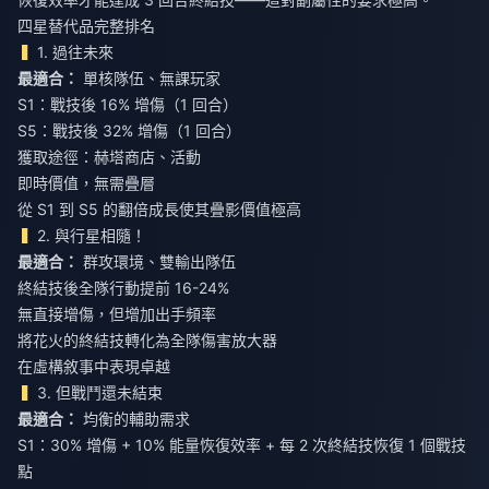
四星替代品完整排名
1. 過往未來
最適合：
單核隊伍、無課玩家
S1：戰技後 16% 增傷（1 回合）
S5：戰技後 32% 增傷（1 回合）
獲取途徑：赫塔商店、活動
即時價值，無需疊層
從 S1 到 S5 的翻倍成長使其疊影價值極高
2. 與行星相隨！
最適合：
群攻環境、雙輸出隊伍
終結技後全隊行動提前 16-24%
無直接增傷，但增加出手頻率
將花火的終結技轉化為全隊傷害放大器
在虛構敘事中表現卓越
3. 但戰鬥還未結束
最適合：
均衡的輔助需求
S1：30% 增傷 + 10% 能量恢復效率 + 每 2 次終結技恢復 1 個戰技
點