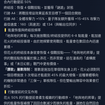
合內行動提前 50%
終結技：恢復 4 個戰技點，並獲得「謎詭」狀態
行跡 A4：將戰技增益效果延長至目標下一個回合開始
行跡 A6：全體攻擊力 +15%，量子隊友額外獲得 +15-45% 攻擊力
最佳速度：160（高速流）或 134（與輸出位同步）。
能量恢復與終結技頻率
「地與地的昇華」每次施放戰技/終結技提供的 6-8 點能量，能加速
花火的終結技循環。由於她頻繁使用戰技，能量會在數回合內迅速
累積。
但花火的終結技本身就會恢復 4 個戰技點——「地與地的昇華」提
供的戰技點恢復屬於錦上添花，而非質變。這在漫長的「虛構敘
事」或「末日幻影」戰鬥中更有價值。
「讚歌」層數限制：
層數是施加在單個隊友身上的。花火必須對同
一個目標施放 3 次增益才能達到 45% 的最大增傷。這種單體導向
的機制非常適合「三保一」單核隊伍，但在雙輸出陣容中效果會打
折扣。
行動提前的交互作用
花火 50% 的行動提前會產生複雜的行動順序。「地與地的昇華」提
供的能量恢復補償了因回合數減少而損失的能量，讓她在自然回合