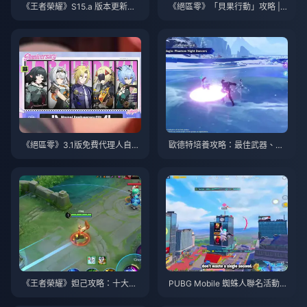
《王者榮耀》S15.a 版本更新說
《絕區零》「貝果行動」攻略 | 2
明 | 2026年8月
026年8月
《絕區零》3.1版免費代理人自選
歐德特培養攻略：最佳武器、聖
指南 | 2026年8月
遺物與隊伍搭配 | 2026年8月
《王者榮耀》妲己攻略：十大技
PUBG Mobile 蜘蛛人聯名活動攻
巧 | 2026年8月
略與技巧 | 2026年8月