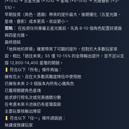
(+15%) → 五星光錐 (+10%) → 星魂 (+5-15%) → 光錐疊影 (+3-
5%)。
早期投資（角色、遺器）帶來的提升最大。後期優化（五星光錐、
星魂、疊影）成本更高，收益更小。
策略：
在投資任何專屬五星光錐前，先為 8-10 個角色配置好遺器
與四星光錐。
最終總結
「地與地的昇華」確實帶來了可觀的提升，但對於大多數玩家來
說，相比「過往未來」S5 僅 10-15% 的全隊輸出提升，並不足以支
撐 12,800-14,400 星瓊的開銷。
符合以下「所有」條件再抽：
擁有花火，且在大多數高難度隊伍中使用她
已擁有未來 2-3 個版本內所有心儀角色
已獲得關鍵角色星魂
追求排行榜名次或完美通關分數
在考慮未來卡池後仍有星瓊盈餘
主要玩單核輸出陣容
符合以下「任一」條件請跳過：
無課或微課玩家