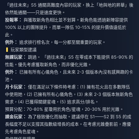
「過往未來」S5 通關高難度內容的玩家，換上「地與地的昇華」後
依然能通關——只是速度更快。
投報率：
與獲取新角色相比並不划算。新角色能透過新陣容提供
100% 以上的團隊提升，而單一隊伍 10-15% 的提升價值遠低於
此。
例外：
追求排行榜名次，每一分都至關重要的玩家。
玩家類型建議
無課玩家：
跳過。 「過往未來」S5 在零成本下能提供 85-90% 的
性能。優先考慮獲取新角色，而非優化光錐。
例外：
已擁有所有心儀角色，且未來 2-3 個版本內沒有感興趣的卡
池。
月卡玩家：
僅在滿足以下條件時考慮：(1) 擁有花火且在多數隊伍
中使用她，(2) 已擁有所有心儀角色，(3) 未來 2-3 個版本無新角色
需求，(4) 已獲得關鍵星魂，(5) 追求高分/排名。
預算分配：70-80% 星瓊用於角色/星魂，20-30% 用於光錐。
課金玩家：
為了極致優化而抽取。建議停在 S1——S2 到 S5 的成
長幅度不足以支撐其指數級增長的成本。在考慮光錐疊影前，應優
先考慮角色星魂。
最佳隊伍與場景