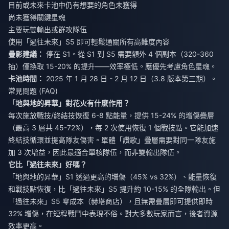
目前或未來卡池中仍有想要的角色未獲得
尚未獲得關鍵星魂
主要玩雙輸出或群攻隊伍
使用「過往未來」S5 即可輕鬆通關所有高難度內容
疊影建議：
停在 S1。從 S1 到 S5 需要額外 4 個副本（320-360
抽）僅換取 15-20% 的提升——效率極低。應優先考慮角色星魂。
卡池時間：
2025 年 1 月 28 日 - 2 月 12 日（3.8 版本第三期）。
常見問題 (FAQ)
「地與地的昇華」對花火有什麼作用？
每次施放戰技/終結技恢復 6-8 點能量，提供 15-24% 的增傷疊層
（最高 3 層共 45-72%），每 2 次使用恢復 1 個戰技點。它能加速
終結技循環並提高隊友傷害。單體「讚歌」疊層需要對同一隊友施
加 3 次增益，因此最適合單核隊伍，而非雙輸出隊伍。
它比「過往未來」好嗎？
「地與地的昇華」S1 透過更高的增傷（45% vs 32%）、能量恢復
和戰技點恢復，比「過往未來」S5 提升約 10-15% 的全隊輸出。但
「過往未來」S5 零成本（赫塔商店），且無需疊層即可提供即時
32% 增傷，在短程戰鬥中表現不俗。對大多數玩家而言，後者資源
效率更高。