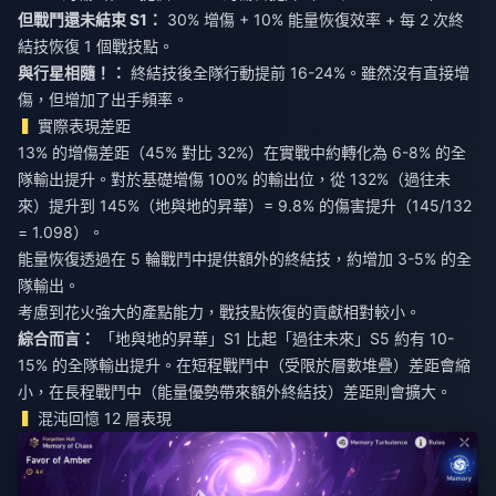
但戰鬥還未結束 S1：
30% 增傷 + 10% 能量恢復效率 + 每 2 次終
結技恢復 1 個戰技點。
與行星相隨！：
終結技後全隊行動提前 16-24%。雖然沒有直接增
傷，但增加了出手頻率。
實際表現差距
13% 的增傷差距（45% 對比 32%）在實戰中約轉化為 6-8% 的全
隊輸出提升。對於基礎增傷 100% 的輸出位，從 132%（過往未
來）提升到 145%（地與地的昇華）= 9.8% 的傷害提升（145/132
= 1.098）。
能量恢復透過在 5 輪戰鬥中提供額外的終結技，約增加 3-5% 的全
隊輸出。
考慮到花火強大的產點能力，戰技點恢復的貢獻相對較小。
綜合而言：
「地與地的昇華」S1 比起「過往未來」S5 約有 10-
15% 的全隊輸出提升。在短程戰鬥中（受限於層數堆疊）差距會縮
小，在長程戰鬥中（能量優勢帶來額外終結技）差距則會擴大。
混沌回憶 12 層表現