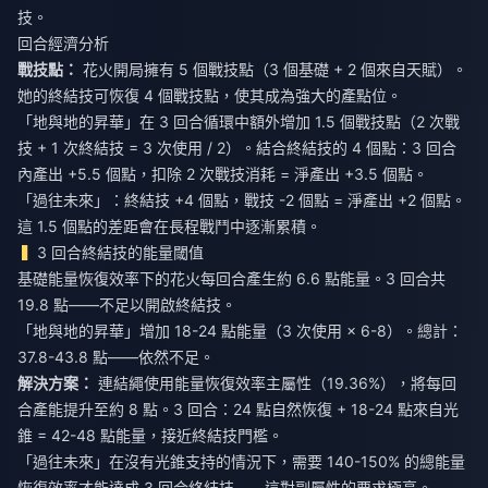
技。
回合經濟分析
戰技點：
花火開局擁有 5 個戰技點（3 個基礎 + 2 個來自天賦）。
她的終結技可恢復 4 個戰技點，使其成為強大的產點位。
「地與地的昇華」在 3 回合循環中額外增加 1.5 個戰技點（2 次戰
技 + 1 次終結技 = 3 次使用 / 2）。結合終結技的 4 個點：3 回合
內產出 +5.5 個點，扣除 2 次戰技消耗 = 淨產出 +3.5 個點。
「過往未來」：終結技 +4 個點，戰技 -2 個點 = 淨產出 +2 個點。
這 1.5 個點的差距會在長程戰鬥中逐漸累積。
3 回合終結技的能量閾值
基礎能量恢復效率下的花火每回合產生約 6.6 點能量。3 回合共
19.8 點——不足以開啟終結技。
「地與地的昇華」增加 18-24 點能量（3 次使用 × 6-8）。總計：
37.8-43.8 點——依然不足。
解決方案：
連結繩使用能量恢復效率主屬性（19.36%），將每回
合產能提升至約 8 點。3 回合：24 點自然恢復 + 18-24 點來自光
錐 = 42-48 點能量，接近終結技門檻。
「過往未來」在沒有光錐支持的情況下，需要 140-150% 的總能量
恢復效率才能達成 3 回合終結技——這對副屬性的要求極高。