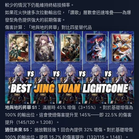
較少的情況下仍能維持終結技頻率。
如果花火快速多次拉動輸出位，「讚歌」層數會迅速堆疊——為爆
發型角色提供強大的前期傷害。
傷害計算：「地與地的昇華」對比四星替代品
地與地的昇華 S1：
滿層時 45% 增傷（3×15%）。對於基礎增傷為
100% 的輸出位，這會使總傷害提升至 145%——即 22.5% 的傷害
提升（145/120 = 1.208）。
過往未來 S5：
施放戰技後 1 回合內提供 32% 增傷。對於基礎增傷
100% 的輸出位，提供 15.7% 的傷害提升（132/115 = 1.148）。