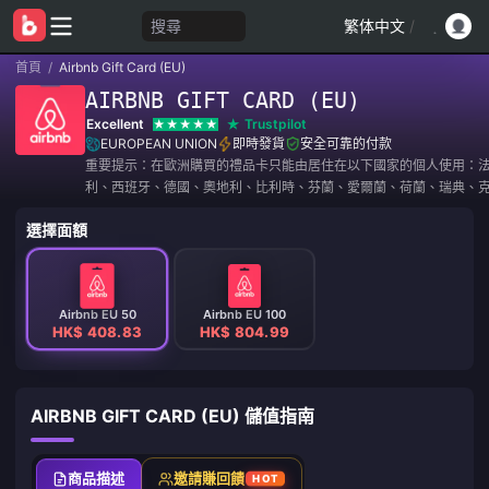
搜尋
繁体中文
/
首頁
/
Airbnb Gift Card (EU)
AIRBNB GIFT CARD (EU)
Excellent
Trustpilot
EUROPEAN UNION
即時發貨
安全可靠的付款
重要提示：在歐洲購買的禮品卡只能由居住在以下國家的個人使用：
利、西班牙、德國、奧地利、比利時、芬蘭、愛爾蘭、荷蘭、瑞典、
愛沙尼亞、希臘、拉脫維亞、立陶宛、奢華
選擇面額
Airbnb EU 50
Airbnb EU 100
HK$ 408.83
HK$ 804.99
AIRBNB GIFT CARD (EU) 儲值指南
商品描述
邀請賺回饋
HOT