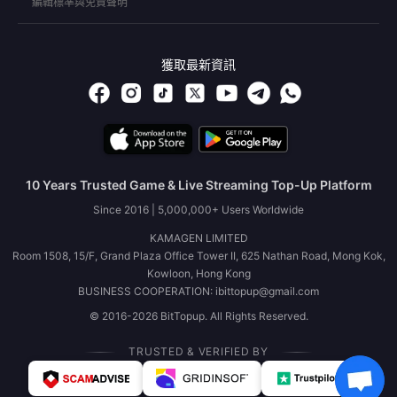
編輯標準與免責聲明
獲取最新資訊
10 Years Trusted Game & Live Streaming Top-Up Platform
Since 2016 | 5,000,000+ Users Worldwide
KAMAGEN LIMITED
Room 1508, 15/F, Grand Plaza Office Tower II, 625 Nathan Road, Mong Kok,
Kowloon, Hong Kong
BUSINESS COOPERATION: ibittopup@gmail.com
© 2016-2026 BitTopup. All Rights Reserved.
TRUSTED & VERIFIED BY