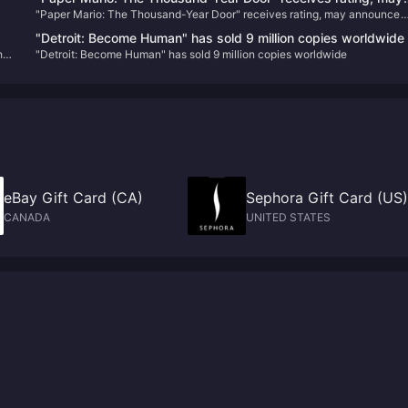
"Paper Mario: The Thousand-Year Door" receives rating, may announce
announce release date soon
release date soon
"Detroit: Become Human" has sold 9 million copies worldwide
he
"Detroit: Become Human" has sold 9 million copies worldwide
eBay Gift Card (CA)
Sephora Gift Card (US)
CANADA
UNITED STATES