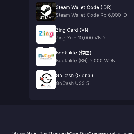
Steam Wallet Code (IDR)
Steam Wallet Code Rp 6,000 ID
Zing Card (VN)
Zing Xu - 10,000 VND
Booknlife (韓國)
Booknlife (KR) 5,000 WON
GoCash (Global)
GoCash US$ 5
"Paper Mario: The Thousand-Year Door" receives rating, may