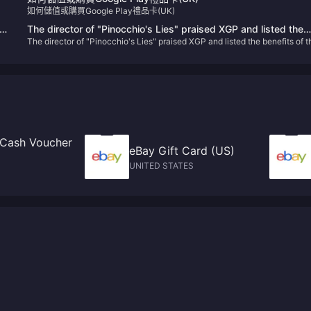
如何儲值或購買Google Play禮品卡(UK)
st
The director of "Pinocchio's Lies" praised XGP and listed the
The director of "Pinocchio's Lies" praised XGP and listed the benefits of t
benefits of the subscription system.
subscription system.
 Cash Voucher
eBay Gift Card (US)
UNITED STATES