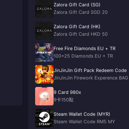
Zalora Gift Card (SG)
Zalora Gift Card SGD 20
Zalora Gift Card (HK)
Zalora Gift Card HKD 50
Free Fire Diamonds EU + TR
100+25 Diamonds EU + TR
JinJinJin Gift Pack Redeem Code
JinJinJin Firework Experence BAG
9 Card 980x
9卡150點
Steam Wallet Code (MYR)
Steam Wallet Code RM5 MY