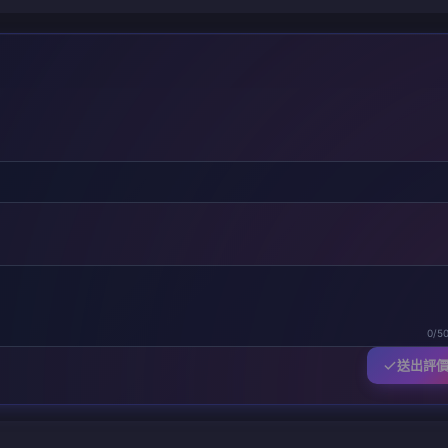
0/5
送出評