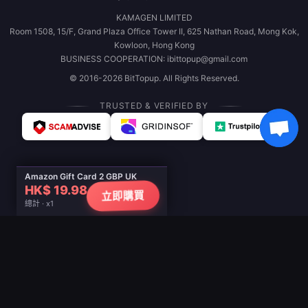
KAMAGEN LIMITED
Room 1508, 15/F, Grand Plaza Office Tower II, 625 Nathan Road, Mong Kok,
Kowloon, Hong Kong
BUSINESS COOPERATION: ibittopup@gmail.com
© 2016-2026 BitTopup. All Rights Reserved.
TRUSTED & VERIFIED BY
Amazon Gift Card 2 GBP UK
HK$ 19.98
立即購買
總計 · x1