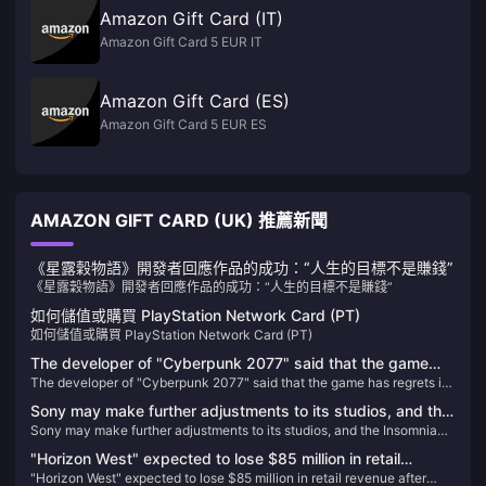
Amazon Gift Card (IT)
Amazon Gift Card 5 EUR IT
Amazon Gift Card (ES)
Amazon Gift Card 5 EUR ES
AMAZON GIFT CARD (UK) 推薦新聞
《星露穀物語》開發者回應作品的成功：“人生的目標不是賺錢”
《星露穀物語》開發者回應作品的成功：“人生的目標不是賺錢”
如何儲值或購買 PlayStation Network Card (PT)
如何儲值或購買 PlayStation Network Card (PT)
The developer of "Cyberpunk 2077" said that the game
The developer of "Cyberpunk 2077" said that the game has regrets in
has regrets in the "birth choice" and may be improved in
the "birth choice" and may be improved in the future
the future
Sony may make further adjustments to its studios, and the
Sony may make further adjustments to its studios, and the Insomnia
Insomnia Group faces pressure to reduce costs
Group faces pressure to reduce costs
"Horizon West" expected to lose $85 million in retail
"Horizon West" expected to lose $85 million in retail revenue after
revenue after joining PS+