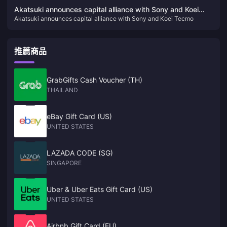
joining PS+
Akatsuki announces capital alliance with Sony and Koei
Akatsuki announces capital alliance with Sony and Koei Tecmo
Tecmo
推薦商品
GrabGifts Cash Voucher (TH)
THAILAND
eBay Gift Card (US)
UNITED STATES
LAZADA CODE (SG)
SINGAPORE
Uber & Uber Eats Gift Card (US)
UNITED STATES
Airbnb Gift Card (EU)