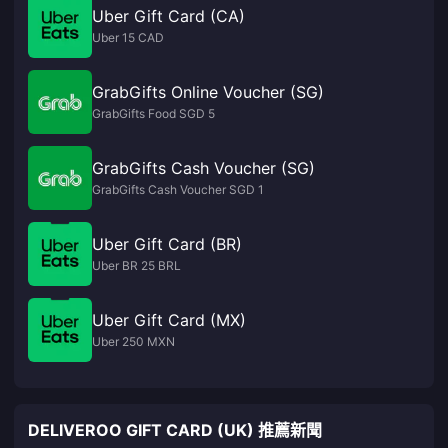
Uber Gift Card (CA)
Uber 15 CAD
GrabGifts Online Voucher (SG)
GrabGifts Food SGD 5
GrabGifts Cash Voucher (SG)
GrabGifts Cash Voucher SGD 1
Uber Gift Card (BR)
Uber BR 25 BRL
Uber Gift Card (MX)
Uber 250 MXN
DELIVEROO GIFT CARD (UK) 推薦新聞