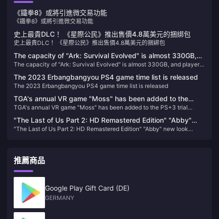
《鐵拳8》或將引進微交易功能
《鐵拳8》或將引進微交易功能
史上最貴DLC！ 《星際公民》推出售價4.8萬美元的捆綁包
史上最貴DLC！ 《星際公民》推出售價4.8萬美元的捆綁包
The capacity of "Ark: Survival Evolved" is almost 330GB,
The capacity of "Ark: Survival Evolved" is almost 330GB, and players
and players who return to the game will directly "crash"
who return to the game will directly "crash"
The 2023 Erbangbangyou PS4 game time list is released
The 2023 Erbangbangyou PS4 game time list is released
TGA's annual VR game "Moss" has been added to the
TGA's annual VR game "Moss" has been added to the PS+3 trial
PS+3 trial version, and you can try it for half an hour for
version, and you can try it for half an hour for free.
free.
"The Last of Us Part 2: HD Remastered Edition" "Abby"
"The Last of Us Part 2: HD Remastered Edition" "Abby" new look
new look revealed
revealed
推薦商品
Google Play Gift Card (DE)
GERMANY