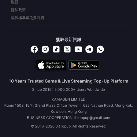
服務
隱私政策
編輯標準與免責聲明
獲取最新資訊
10 Years Trusted Game & Live Streaming Top-Up Platform
Since 2016 | 5,000,000+ Users Worldwide
KAMAGEN LIMITED
Room 1508, 15/F, Grand Plaza Office Tower II, 625 Nathan Road, Mong Kok,
Kowloon, Hong Kong
BUSINESS COOPERATION: ibittopup@gmail.com
© 2016-2026 BitTopup. All Rights Reserved.