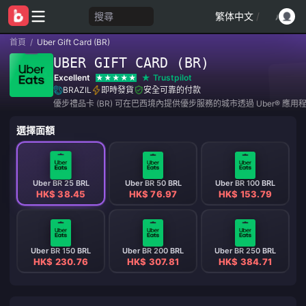
搜尋
繁体中文
/
首頁
/
Uber Gift Card (BR)
UBER GIFT CARD (BR)
Excellent
Trustpilot
BRAZIL
即時發貨
安全可靠的付款
優步禮品卡 (BR) 可在巴西境內提供優步服務的城市透過 Uber®️ 應
選擇面額
Uber BR 25 BRL
Uber BR 50 BRL
Uber BR 100 BRL
HK$ 38.45
HK$ 76.97
HK$ 153.79
Uber BR 150 BRL
Uber BR 200 BRL
Uber BR 250 BRL
HK$ 230.76
HK$ 307.81
HK$ 384.71