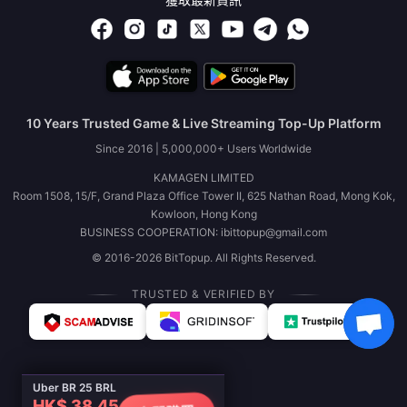
10 Years Trusted Game & Live Streaming Top-Up Platform
Since 2016 | 5,000,000+ Users Worldwide
KAMAGEN LIMITED
Room 1508, 15/F, Grand Plaza Office Tower II, 625 Nathan Road, Mong Kok,
Kowloon, Hong Kong
BUSINESS COOPERATION: ibittopup@gmail.com
© 2016-2026 BitTopup. All Rights Reserved.
TRUSTED & VERIFIED BY
Uber BR 25 BRL
HK$ 38.45