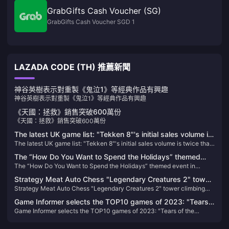
GrabGifts Cash Voucher (SG)
GrabGifts Cash Voucher SGD 1
LAZADA CODE (TH) 推薦新聞
神谷英樹表示對重製《鬼泣1》等經典作品有興趣
神谷英樹表示對重製《鬼泣1》等經典作品有興趣
《天國：拯救》銷售突破600萬份
《天國：拯救》銷售突破600萬份
The latest UK game list: "Tekken 8"'s initial sales volume is
The latest UK game list: "Tekken 8"'s initial sales volume is twice that
twice that of "Street Fighter 6"
of "Street Fighter 6"
The “How Do You Want to Spend the Holidays” themed
The “How Do You Want to Spend the Holidays” themed event in
event in “Sprawl 3” will be held on January 13 next year
“Sprawl 3” will be held on January 13 next year
Strategy Meat Auto Chess "Legendary Creatures 2" tower
Strategy Meat Auto Chess "Legendary Creatures 2" tower climbing
climbing mode is online, with a 25% off historical low price
mode is online, with a 25% off historical low price promotion
promotion
Game Informer selects the TOP10 games of 2023: "Tears
Game Informer selects the TOP10 games of 2023: "Tears of the
of the Kingdom" wins the best of the year
Kingdom" wins the best of the year