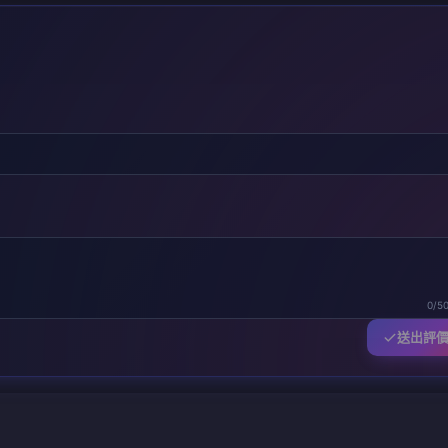
0/5
送出評