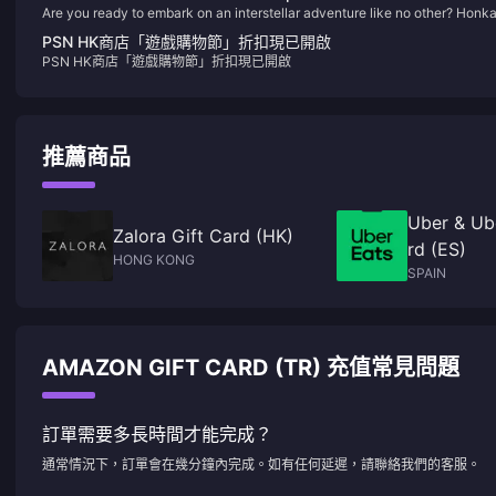
Are you ready to embark on an interstellar adventure like no other? Honka
Star Rail!
Star Rail is here to take you on a journey across the cosmos, where thrilli
PSN HK商店「遊戲購物節」折扣現已開啟
battles, captivating characters, and a mesmerizing story await. This game
PSN HK商店「遊戲購物節」折扣現已開啟
not just another addition to the Honkai universe; it's a revolutionary leap
that will leave you breathless and yearning for more. Here's why you
absolutely cannot miss out on Honkai: Star Rail!
推薦商品
Uber & Ube
Zalora Gift Card (HK)
rd (ES)
HONG KONG
SPAIN
AMAZON GIFT CARD (TR) 充值常見問題
訂單需要多長時間才能完成？
通常情況下，訂單會在幾分鐘內完成。如有任何延遲，請聯絡我們的客服。