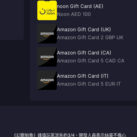
noon Gift Card (AE)
Noon AED 100
Amazon Gift Card (UK)
Amazon Gift Card 2 GBP UK
Amazon Gift Card (CA)
Amazon Gift Card 5 CAD CA
Amazon Gift Card (IT)
Amazon Gift Card 5 EUR IT
《幻獸帕魯》峰值玩家流失約3/4，開發人員表示絲毫不擔心