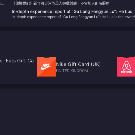
i:
《龍騰世紀》新作將專注於單人遊戲體驗，不會加入即時服務
ng
In-depth experience report of "Gu Long Fengyun Lu": He Luo i
 is
In-depth experience report of "Gu Long Fengyun Lu": He Luo is the sword
the sword, the ancient dragon is the scabbard, and the new
the ancient dragon is the scabbard, and the new martial arts overflows wi
martial arts overflows with the flavor of He Luo
the flavor of He Luo
r Eats Gift Ca
Nike Gift Card (UK)
UNITED KINGDOM