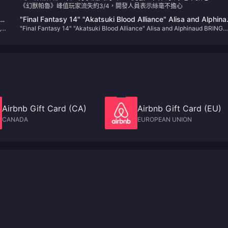
《幻獸帕魯》峰值玩家流失約3/4，開發人員表示絲毫不擔心
s
"Final Fantasy 14" "Akatsuki Blood Alliance" Alisa and Alphin
,
"Final Fantasy 14" "Akatsuki Blood Alliance" Alisa and Alphinaud BRING
BRING ARTS figures appear
th
ARTS figures appear
Airbnb Gift Card (CA)
Airbnb Gift Card (EU)
CANADA
EUROPEAN UNION