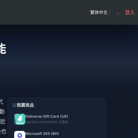
登入
繁体中文
/
能
代
推薦商品
動
Deliveroo Gift Card (UK)
近
UNITED KINGDOM
901 已售出
級也
Microsoft 365 (BH)