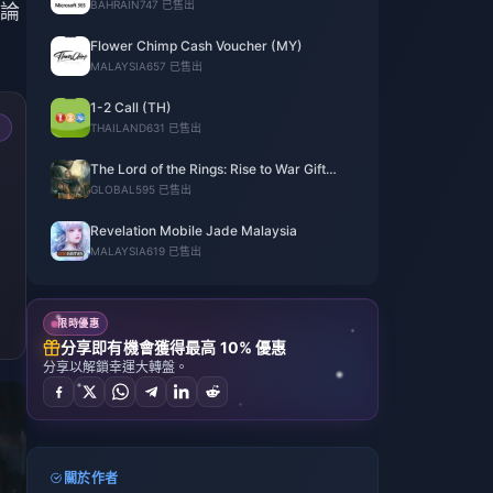
BAHRAIN
747 已售出
論
Flower Chimp Cash Voucher (MY)
MALAYSIA
657 已售出
1-2 Call (TH)
THAILAND
631 已售出
The Lord of the Rings: Rise to War Gift
Packs
GLOBAL
595 已售出
Revelation Mobile Jade Malaysia
MALAYSIA
619 已售出
限時優惠
分享即有機會獲得最高 10% 優惠
分享以解鎖幸運大轉盤。
關於作者