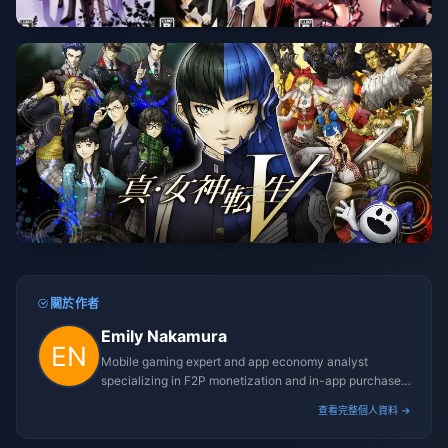
關於作者
Emily Nakamura
Mobile gaming expert and app economy analyst
specializing in F2P monetization and in-app purchase
trends.
查看完整個人資料 →