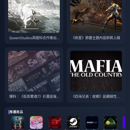
QueenStudios與遊科合作推出
《劍星》節慶主題內容即將上線
《黑神話：悟空》天命人1/1半身
雕像
爆料：《孤島驚魂7》計畫延後
《四海兄弟：故鄉》延續線性敘
到2026年
事風格，體驗更接近《四海兄弟1
&2》
推薦商品