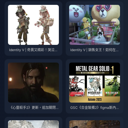
Identity V | 奇異又精彩！哭泣小
Identity V | 銷售女王！如何在家
丑全新服裝「疾風蝸牛」遊戲內
中設置「購物巧克力」——舒適
洩漏！
家具堆疊指南
《心靈殺手2》更新，追加關閉P
GSC《合金裝備2》figma斯內克
S5 Pro的PSSR選項
升級版手辦開訂