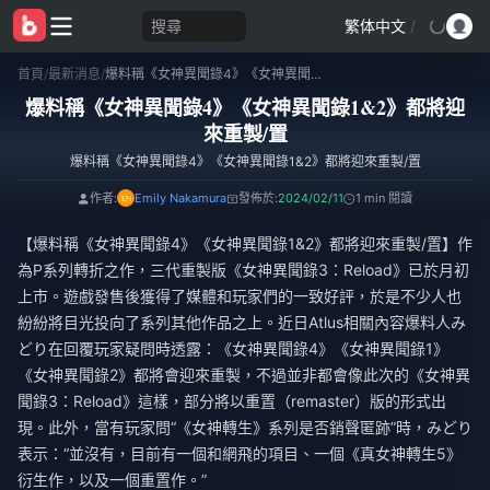
搜尋
繁体中文
/
首頁
/
最新消息
/
爆料稱《女神異聞錄4》《女神異聞錄1&2》都將迎來重製/置
爆料稱《女神異聞錄4》《女神異聞錄1&2》都將迎
來重製/置
爆料稱《女神異聞錄4》《女神異聞錄1&2》都將迎來重製/置
作者:
Emily Nakamura
發佈於:
2024/02/11
1 min 閱讀
【爆料稱《女神異聞錄4》《女神異聞錄1&2》都將迎來重製/置】作
為P系列轉折之作，三代重製版《女神異聞錄3：Reload》已於月初
上市。遊戲發售後獲得了媒體和玩家們的一致好評，於是不少人也
紛紛將目光投向了系列其他作品之上。近日Atlus相關內容爆料人み
どり在回覆玩家疑問時透露：《女神異聞錄4》《女神異聞錄1》
《女神異聞錄2》都將會迎來重製，不過並非都會像此次的《女神異
聞錄3：Reload》這樣，部分將以重置（remaster）版的形式出
現。此外，當有玩家問“《女神轉生》系列是否銷聲匿跡”時，みどり
表示：“並沒有，目前有一個和網飛的項目、一個《真女神轉生5》
衍生作，以及一個重置作。”