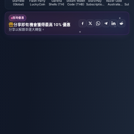
Starfield
Flash Party
Garena
Steam Wallet
StarzPlay
Razer Gold
OS
(Global)
LuckyCoin
Shells (TH)
Code (THB)
Subscription
Australia
Subscr
(MA)
(AUD)
(J
限時優惠
分享即有機會獲得最高 10% 優惠
分享以解鎖幸運大轉盤。