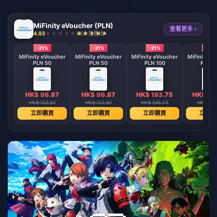
MiFinity eVoucher (PLN)
查看更多 ›
4.93
950 已售出
-21%
-21%
-21%
-21%
MiFinity eVoucher
MiFinity eVoucher
MiFinity eVoucher
MiFinity e
PLN 50
PLN 50
PLN 100
PLN 1
HK$ 96.87
HK$ 96.87
HK$ 193.75
HK$ 19
HK$ 122.82
HK$ 122.82
HK$ 245.73
HK$ 245
立即購買
立即購買
立即購買
立即購