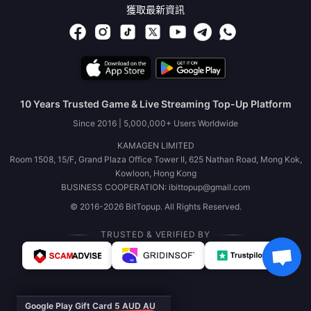
獲取最新資訊
10 Years Trusted Game & Live Streaming Top-Up Platform
Since 2016 | 5,000,000+ Users Worldwide
KAMAGEN LIMITED
Room 1508, 15/F, Grand Plaza Office Tower II, 625 Nathan Road, Mong Kok,
Kowloon, Hong Kong
BUSINESS COOPERATION: ibittopup@gmail.com
© 2016-2026 BitTopup. All Rights Reserved.
TRUSTED & VERIFIED BY
Google Play Gift Card 5 AUD AU