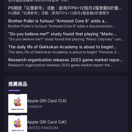
如何儲值或購買ToursGift現金券（HK）
PS開啟「玩樂新年」活動：新用戶PS+12個月2檔會籍6折優惠
PS開啟「玩樂新年」活動：新用戶PS+12個月2檔會籍6折優惠中
中
Brother Puller is furious! "Armored Core 6" adds a
Brother Puller is furious! "Armored Core 6" adds a disconnection
disconnection penalty mechanism in ranked matches
penalty mechanism in ranked matches
"Do you believe me?" study found that playing "Mario:
"Do you believe me?" study found that playing "Mario: Odyssey" can
Odyssey" can help reduce symptoms of depression
help reduce symptoms of depression
The daily life of Gekkokan Academy is about to begin!
The daily life of Gekkokan Academy is about to begin! "Persona 3:
"Persona 3: Reload" campus life introduction video
Reload" campus life introduction video released
released
Research organization releases 2023 game market report:
Research organization releases 2023 game market report: the
the highest-grossing game in the UK and the United States
highest-grossing game in the UK and the United States is "NBA 2K24"
is "NBA 2K24"
推薦商品
Apple Gift Card (CA)
CANADA
Apple Gift Card (UK)
UNITED KINGDOM