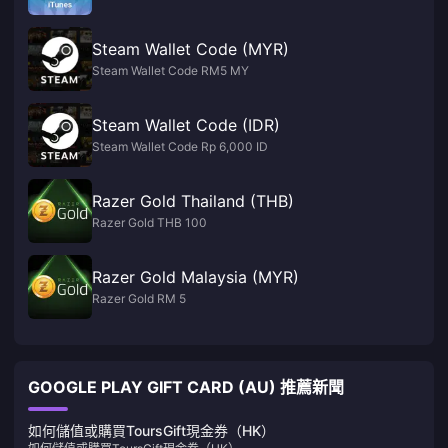
Steam Wallet Code (MYR)
Steam Wallet Code RM5 MY
Steam Wallet Code (IDR)
Steam Wallet Code Rp 6,000 ID
Razer Gold Thailand (THB)
Razer Gold THB 100
Razer Gold Malaysia (MYR)
Razer Gold RM 5
GOOGLE PLAY GIFT CARD (AU) 推薦新聞
如何儲值或購買ToursGift現金券（HK）