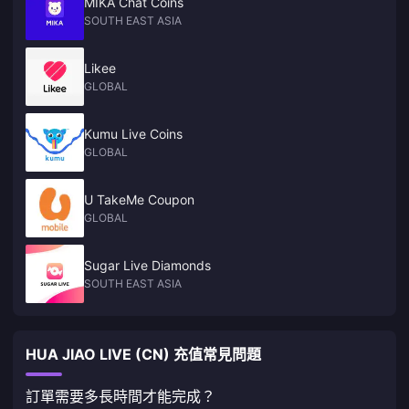
MIKA Chat Coins
SOUTH EAST ASIA
Likee
GLOBAL
Kumu Live Coins
GLOBAL
U TakeMe Coupon
GLOBAL
Sugar Live Diamonds
SOUTH EAST ASIA
HUA JIAO LIVE (CN) 充值常見問題
訂單需要多長時間才能完成？