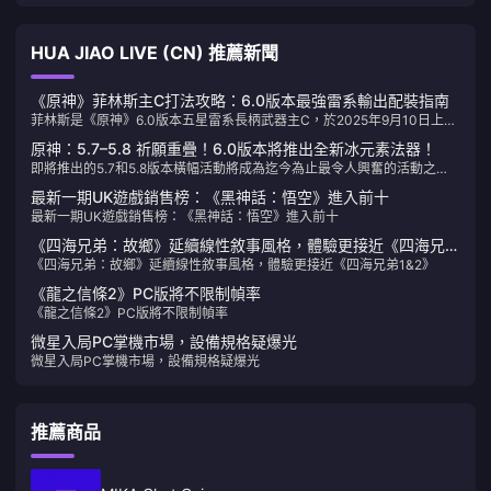
HUA JIAO LIVE (CN) 推薦新聞
《原神》菲林斯主C打法攻略：6.0版本最強雷系輸出配裝指南
菲林斯是《原神》6.0版本五星雷系長柄武器主C，於2025年9月10日上
線。核心機制為「幽焰顯跡」狀態和月感電反應，配合穹境示現之夜聖遺
原神：5.7–5.8 祈願重疊！6.0版本將推出全新冰元素法器！
物實現極強駐場輸出。作為一個追蹤《原神》角色開發好幾年的編輯，我
即將推出的5.7和5.8版本橫幅活動將成為迄今為止最令人興奮的活動之
得說菲林斯的設計真的讓我眼前一亮。這次米哈遊終於填補了雷系長柄武
一，包含新角色與備受期待的重播。以下是即將登場內容的詳細介紹：
器主C的空缺——說實話，這個位置空了太久了。
最新一期UK遊戲銷售榜：《黑神話：悟空》進入前十
最新一期UK遊戲銷售榜：《黑神話：悟空》進入前十
《四海兄弟：故鄉》延續線性敘事風格，體驗更接近《四海兄弟
《四海兄弟：故鄉》延續線性敘事風格，體驗更接近《四海兄弟1&2》
1&2》
《龍之信條2》PC版將不限制幀率
《龍之信條2》PC版將不限制幀率
微星入局PC掌機市場，設備規格疑爆光
微星入局PC掌機市場，設備規格疑爆光
推薦商品