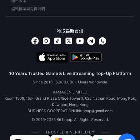
隱私政策
編輯標準與免責聲明
獲取最新資訊
10 Years Trusted Game & Live Streaming Top-Up Platform
Since 2016 | 5,000,000+ Users Worldwide
KAMAGEN LIMITED
Room 1508, 15/F, Grand Plaza Office Tower II, 625 Nathan Road, Mong Kok,
Kowloon, Hong Kong
BUSINESS COOPERATION: ibittopup@gmail.com
© 2016-2026 BitTopup. All Rights Reserved.
TRUSTED & VERIFIED BY