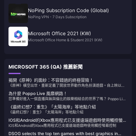
NoPing Subscription Code (Global)
NoPing VPN - 7 Days Subscription
Microsoft Office 2021 (KW)
Microsoft Office Home & Student 2021 (KW)
MICROSOFT 365 (QA) 推薦新聞
揭開《原神》的面紗：不容錯過的終極冒險！
《原神》橫空出世，重新定義了開放世界動作角色扮演遊戲。自上映以
來，它以其令人驚嘆的風景、錯綜複雜的故事情節和層出不窮的角色吸引
為什麼 Poppo Live 風靡網路！
了數百萬人。如果您還沒有體驗過提瓦特，您就錯過了十年來最令人興奮
您準備好進入一個直播與無與倫比的娛樂相結合的世界了嗎？ Poppo Live
的冒險！
就是您的最佳選擇，這是一個吸引全球觀眾的革命性平台。這就是為什麼
《最終幻想7：重生》「太陽海岸」等地點介紹
Poppo Live 是您下一個直播和社交互動的首選應用程式。
《最終幻想7：重生》「太陽海岸」等地點介紹
IOS和Android的Xbox應用程式已支援遠端遊戲時使用觸控螢幕
IOS和Android的Xbox應用程式已支援遠端遊戲時使用觸控螢幕控制
控制
DSOG selects the top ten games with best graphics in