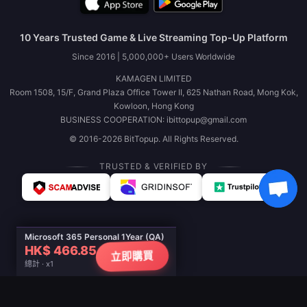
10 Years Trusted Game & Live Streaming Top-Up Platform
Since 2016 | 5,000,000+ Users Worldwide
KAMAGEN LIMITED
Room 1508, 15/F, Grand Plaza Office Tower II, 625 Nathan Road, Mong Kok,
Kowloon, Hong Kong
BUSINESS COOPERATION: ibittopup@gmail.com
© 2016-2026 BitTopup. All Rights Reserved.
TRUSTED & VERIFIED BY
Microsoft 365 Personal 1Year (QA)
HK$ 466.85
立即購買
總計 · x1