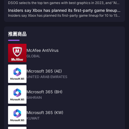
DSOG selects the top ten games with best graphics in 2023, and "Alan
2023, and "Alan Killer 2" has the best graphics
Killer 2" has the best graphics
Insiders say Xbox has planned its first-party game lineup
Insiders say Xbox has planned its first-party game lineup for 10 to 15
for 10 to 15 years in advance
years in advance
推薦商品
McAfee AntiVirus
GLOBAL
Microsoft 365 (AE)
UNITED ARAB EMIRATES
Microsoft 365 (BH)
BAHRAIN
Microsoft 365 (KW)
KUWAIT