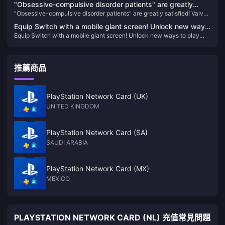
remake is still in production
"Obsessive-compulsive disorder patients" are greatly
production
"Obsessive-compulsive disorder patients" are greatly satisfied! Valve
satisfied! Valve silently gives players 1 point to make them
silently gives players 1 point to make them whole
whole
Equip Switch with a mobile giant screen! Unlock new ways
Equip Switch with a mobile giant screen! Unlock new ways to play
to play with handheld devices, in-depth experience with
with handheld devices, in-depth experience with Thunderbird Air 2
Thunderbird Air 2 smart AR glasses
smart AR glasses
推薦商品
PlayStation Network Card (UK)
UNITED KINGDOM
PlayStation Network Card (SA)
SAUDI ARABIA
PlayStation Network Card (MX)
MEXICO
PLAYSTATION NETWORK CARD (NL) 充值常見問題