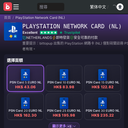
搜尋
繁体中文
/
首頁
/
PlayStation Network Card (NL)
PLAYSTATION NETWORK CARD (NL)
Excellent
Trustpilot
NETHERLANDS
即時發貨
安全可靠的付款
重要提示：bittopup 出售的 PlayStation 網路卡 (NL) 僅對荷蘭註冊 
者有效。
選擇面額
PSN Card 5 EURO NL
PSN Card 10 EURO NL
PSN Card 15 EURO NL
HK$ 43.06
HK$ 83.98
HK$ 122.82
PSN Card 20 EURO NL
PSN Card 25 EURO NL
PSN Card 30 EURO NL
HK$ 162.30
HK$ 195.98
HK$ 235.22
顯示更多
+5