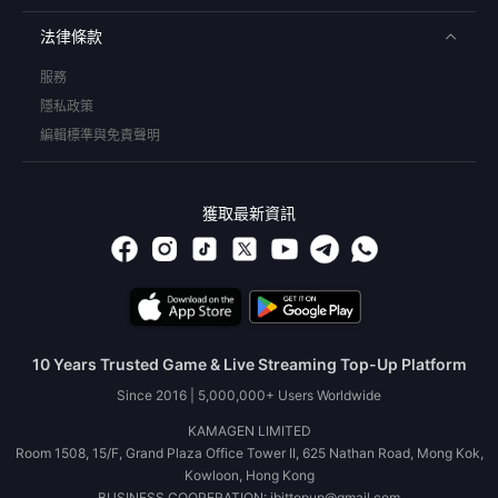
法律條款
服務
隱私政策
編輯標準與免責聲明
獲取最新資訊
10 Years Trusted Game & Live Streaming Top-Up Platform
Since 2016 | 5,000,000+ Users Worldwide
KAMAGEN LIMITED
Room 1508, 15/F, Grand Plaza Office Tower II, 625 Nathan Road, Mong Kok,
Kowloon, Hong Kong
BUSINESS COOPERATION: ibittopup@gmail.com