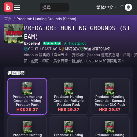
搜尋
繁体中文
/
首頁
/
Predator: Hunting Grounds (Steam)
PREDATOR: HUNTING GROUNDS (ST
EAM)
Excellent
Trustpilot
SOUTH EAST ASIA
即時發貨
安全可靠的付款
bittopup 銷售的《鐵血戰士：狩獵場》(Steam) 適用於香港、台灣
國、越南、印尼、馬來西亞、新加坡、BN、MM 和韓國地區。
選擇面額
Predator: Hunting
Predator: Hunting
Predator: Hunting
Grounds - Viking
Grounds - Valkyrie
Grounds - Samurai
Predator Pack
Predator Pack
Predator DLC Pack
HK$ 29.37
HK$ 29.37
HK$ 29.37
Predator: Hunting
Predator: Hunting
Predator: Hunting