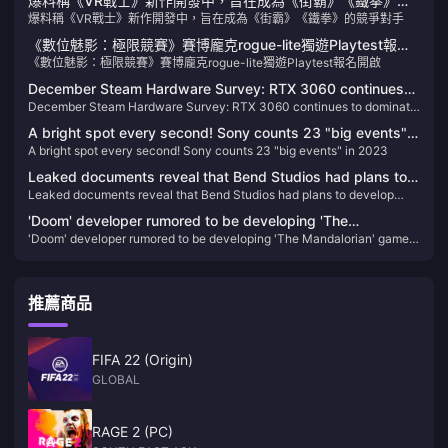
爆料稱《VR戰士》新作開發中，旨在成為《街霸》《鐵拳》的
爆料稱《VR戰士》新作開發中，旨在成為《街霸》《鐵拳》的競爭對手
競爭對手
《數位魅影：極限競賽》賽博龐克rogue-lite獨遊Playtest報名
《數位魅影：極限競賽》賽博龐克rogue-lite獨遊Playtest報名開啟
開啟
December Steam Hardware Survey: RTX 3060 continues
December Steam Hardware Survey: RTX 3060 continues to dominate
to dominate the list
the list
A bright spot every second! Sony counts 23 "big events"
A bright spot every second! Sony counts 23 "big events" in 2023
in 2023
Leaked documents reveal that Bend Studios had plans to
Leaked documents reveal that Bend Studios had plans to develop
develop Days Gone 2 and new Uncharted games
Days Gone 2 and new Uncharted games
'Doom' developer rumored to be developing 'The
'Doom' developer rumored to be developing 'The Mandalorian' game
Mandalorian' game for Xbox
for Xbox
推薦商品
FIFA 22 (Origin)
GLOBAL
RAGE 2 (PC)