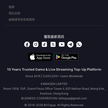
服務
隱私政策
編輯標準與免責聲明
獲取最新資訊
10 Years Trusted Game & Live Streaming Top-Up Platform
Since 2016 | 5,000,000+ Users Worldwide
KAMAGEN LIMITED
Room 1508, 15/F, Grand Plaza Office Tower II, 625 Nathan Road, Mong Kok,
Kowloon, Hong Kong
BUSINESS COOPERATION: ibittopup@gmail.com
© 2016-2026 BitTopup. All Rights Reserved.