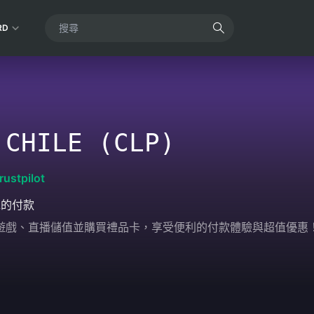
RD
 CHILE (CLP)
rustpilot
靠的付款
輕鬆為遊戲、直播儲值並購買禮品卡，享受便利的付款體驗與超值優惠