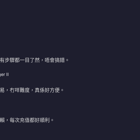
有步驟都一目了然，唔會搞錯。
er II
易，冇咩難度，真係好方便。
賴，每次充值都好順利。