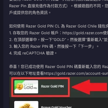
Razer Pin 直接充值作為付款方式）。根據遊戲的不同
戶或提供您的角色資訊。
如何使用 Razer Gold PIN CL 為 Razer Gold Chile 錢
1. 存取您的 Razer Gold 帳戶：
https://gold.razer.com
使
2. 在頂部選單中，按一下“GOLD”，然後選擇“重新載入”並選擇 
3. 輸入您的 Razer PIN 碼，然後按一下「下一步」。
4. 完成 reCAPTCHA 驗證。
恭喜！您已成功使用 Razer Gold PIN 碼重新載入您的 
可以在以下地址查看
https://gold.razer.com/account-s