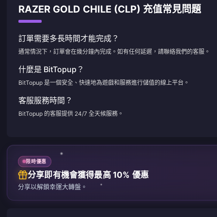
RAZER GOLD CHILE (CLP) 充值常見問題
訂單需要多長時間才能完成？
通常情況下，訂單會在幾分鐘內完成。如有任何延遲，請聯絡我們的客服。
什麼是 BitTopup？
BitTopup 是一個安全、快速地為遊戲和服務進行儲值的線上平台。
客服服務時間？
BitTopup 的客服提供 24/7 全天候服務。
限時優惠
分享即有機會獲得最高 10% 優惠
分享以解鎖幸運大轉盤。