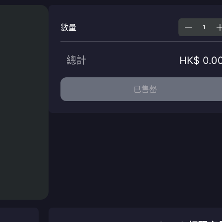
數量
總計
HK$ 0.0
已售罄