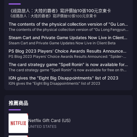
《歧路旅人：大陸的霸者》寫評價抽10張100元京東卡
《歧路旅人：大陸的霸者》寫評價抽10張100元京東卡
The contents of the physical collection version of "Gu Long
The contents of the physical collection version of "Gu Long Fengyun
Fengyun Lu" are announced, and the first 300 people will
Lu" are announced, and the first 300 people will receive Xu
receive Xu Changlong's autograph
Steam Cart and Private Game Updates Now Live in Client
Changlong's autograph
Steam Cart and Private Game Updates Now Live in Client Beta
Beta
PS Blog 2023 Players’ Choice Awards Results Announced:
PS Blog 2023 Players’ Choice Awards Results Announced: “Spider-
“Spider-Man 2” Takes Half of the Sky
Man 2” Takes Half of the Sky
The card strategy game "Spell Ronin" is now available for
The card strategy game "Spell Ronin" is now available for free on the
free on the Epic Store
Epic Store
IGN gives the "Eight Big Disappointments" list of 2023
IGN gives the "Eight Big Disappointments" list of 2023
推薦商品
Netflix Gift Card (US)
UNITED STATES