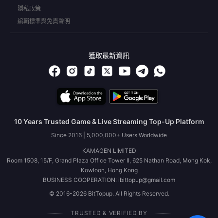
隱私政策
編輯標準與免責聲明
獲取最新資訊
10 Years Trusted Game & Live Streaming Top-Up Platform
Since 2016 | 5,000,000+ Users Worldwide
KAMAGEN LIMITED
Room 1508, 15/F, Grand Plaza Office Tower II, 625 Nathan Road, Mong Kok,
Kowloon, Hong Kong
BUSINESS COOPERATION: ibittopup@gmail.com
© 2016-2026 BitTopup. All Rights Reserved.
TRUSTED & VERIFIED BY