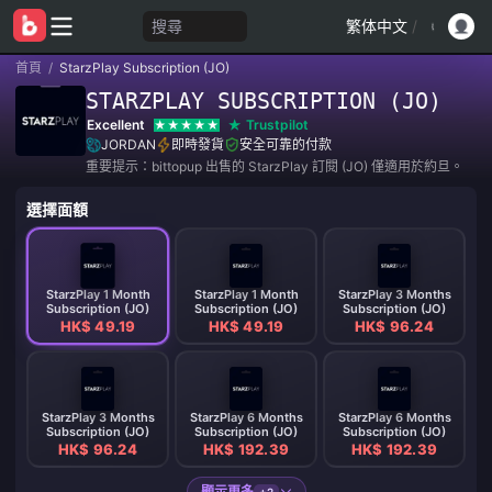
搜尋
繁体中文
/
首頁
/
StarzPlay Subscription (JO)
STARZPLAY SUBSCRIPTION (JO)
Excellent
Trustpilot
JORDAN
即時發貨
安全可靠的付款
重要提示：bittopup 出售的 StarzPlay 訂閱 (JO) 僅適用於約旦。
選擇面額
StarzPlay 1 Month
StarzPlay 1 Month
StarzPlay 3 Months
Subscription (JO)
Subscription (JO)
Subscription (JO)
HK$ 49.19
HK$ 49.19
HK$ 96.24
StarzPlay 3 Months
StarzPlay 6 Months
StarzPlay 6 Months
Subscription (JO)
Subscription (JO)
Subscription (JO)
HK$ 96.24
HK$ 192.39
HK$ 192.39
顯示更多
+2