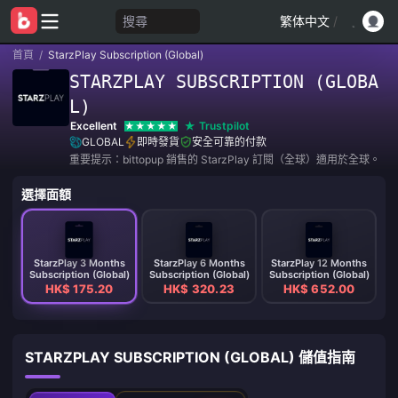
搜尋
繁体中文
/
首頁
/
StarzPlay Subscription (Global)
STARZPLAY SUBSCRIPTION (GLOBA
L)
Excellent
Trustpilot
GLOBAL
即時發貨
安全可靠的付款
重要提示：bittopup 銷售的 StarzPlay 訂閱（全球）適用於全球。
選擇面額
StarzPlay 3 Months
StarzPlay 6 Months
StarzPlay 12 Months
Subscription (Global)
Subscription (Global)
Subscription (Global)
HK$ 175.20
HK$ 320.23
HK$ 652.00
STARZPLAY SUBSCRIPTION (GLOBAL) 儲值指南