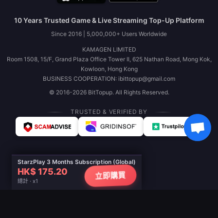
10 Years Trusted Game & Live Streaming Top-Up Platform
Since 2016 | 5,000,000+ Users Worldwide
KAMAGEN LIMITED
Room 1508, 15/F, Grand Plaza Office Tower II, 625 Nathan Road, Mong Kok,
Kowloon, Hong Kong
BUSINESS COOPERATION: ibittopup@gmail.com
© 2016-2026 BitTopup. All Rights Reserved.
TRUSTED & VERIFIED BY
StarzPlay 3 Months Subscription (Global)
HK$ 175.20
立即購買
總計 · x1