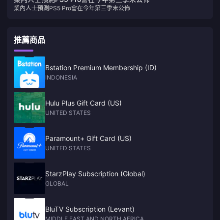
業內人士預測PS5 Pro會在今年第三季末公佈
推薦商品
Bstation Premium Membership (ID)
INDONESIA
Hulu Plus Gift Card (US)
UNITED STATES
Paramount+ Gift Card (US)
UNITED STATES
StarzPlay Subscription (Global)
GLOBAL
BluTV Subscription (Levant)
MIDDLE EAST AND NORTH AFRICA