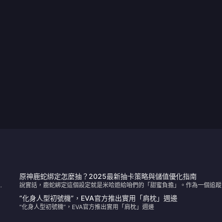
原神鹿蛇綁定怎麼抽？2025最新抽卡策略與儲值優化指南
星
說實話，鹿蛇綁定這個設定就是米哈遊給咱們的「甜蜜負擔」。作為一個追蹤
玩
神抽卡機制兩年多的編輯，我建議你先冷靜下來評估角色價值，別被顏值沖昏
“化身人型初號機”，EVA官方推出實用「肩枕」週邊
腦——雖然我也差點為了八重神子的聲線破產。
“化身人型初號機”，EVA官方推出實用「肩枕」週邊