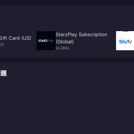
StarzPlay Subscription
Gift Card (US)
(Global)
ES
GLOBAL
問題