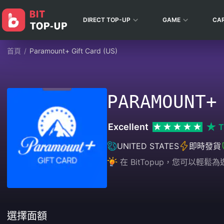
DIRECT TOP-UP
GAME
CA
首頁
/
Paramount+ Gift Card (US)
PARAMOUNT+
Excellent
T
UNITED STATES
即時發貨
在 BitTopup，您可以
選擇面額