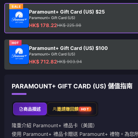
SALE
Paramount+ Gift Card (US) $25
Paramount+ Gift Card (US)
HK$ 178.22
HK$ 225.98
HOT
Paramount+ Gift Card (US) $100
Paramount+ Gift Card (US)
HK$ 712.82
HK$ 903.94
PARAMOUNT+ GIFT CARD (US) 儲值指南
商品描述
邀請賺回饋
HOT
隆重介紹 Paramount+ 禮品卡（美國）
使用 Paramount+ 禮品卡贈送 Paramount+ 