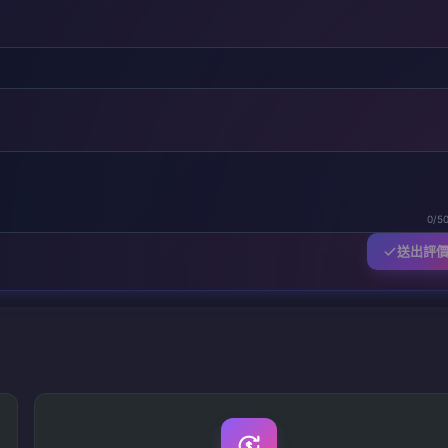
0/5
送出評