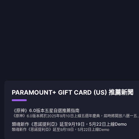
PARAMOUNT+ GIFT CARD (US) 推薦新聞
《原神》6.0版本五星自選推薦指南
《原神》6.0版本將於2025年9月10日上線五週年慶典，屆時將開放八選一五
自選。新手推薦選擇提納里或迪盧克，強度黨可選擇提納里、刻晴或莫娜，老
類魂新作《恩諾提利亞》延至9月19日，5月22日上線Demo
家則可依據隊伍陣容進行補強。
類魂新作《恩諾提利亞》延至9月19日，5月22日上線Demo