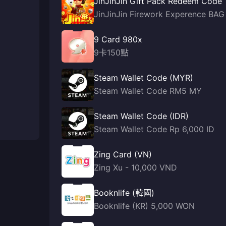
JinJinJin Gift Pack Redeem Code
JinJinJin Firework Experence BAG
9 Card 980x
9卡150點
Steam Wallet Code (MYR)
Steam Wallet Code RM5 MY
Steam Wallet Code (IDR)
Steam Wallet Code Rp 6,000 ID
Zing Card (VN)
Zing Xu - 10,000 VND
Booknlife (韓國)
Booknlife (KR) 5,000 WON