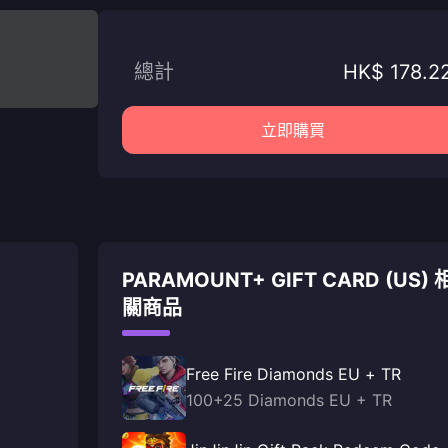
總計
HK$ 178.2
立即購買
PARAMOUNT+ GIFT CARD (US) 
關商品
Free Fire Diamonds EU + TR
100+25 Diamonds EU + TR