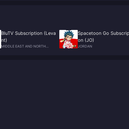
BluTV Subscription (Leva
Spacetoon Go Subscrip
nt)
on (JO)
MIDDLE EAST AND NORTH
JORDAN
AFRICA