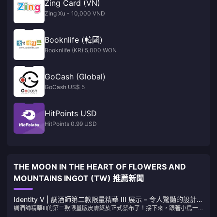
Zing Card (VN)
Zing Xu - 10,000 VND
Booknlife (韓國)
Booknlife (KR) 5,000 WON
GoCash (Global)
GoCash US$ 5
HitPoints USD
HitPoints 0.99 USD
THE MOON IN THE HEART OF FLOWERS AND
MOUNTAINS INGOT (TW) 推薦新聞
Identity V | 調酒師第二款限量精華 III 展示 – 令人驚豔的設計與
調酒師精華III的第二款限量版皮膚終於正式發布了！接下來，跟著小鳥一
出色的視覺品質！
起看看遊戲中這三款皮膚的模型和特效吧～