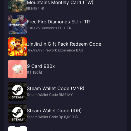
Mountains Monthly Card (TW)
書林銀月卡
Free Fire Diamonds EU + TR
100+25 Diamonds EU + TR
JinJinJin Gift Pack Redeem Code
JinJinJin Firework Experence BAG
9 Card 980x
9卡150點
Steam Wallet Code (MYR)
Steam Wallet Code RM5 MY
Steam Wallet Code (IDR)
Steam Wallet Code Rp 6,000 ID