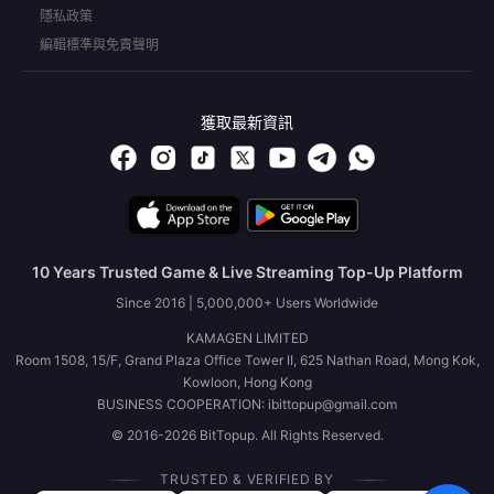
隱私政策
編輯標準與免責聲明
獲取最新資訊
10 Years Trusted Game & Live Streaming Top-Up Platform
Since 2016 | 5,000,000+ Users Worldwide
KAMAGEN LIMITED
Room 1508, 15/F, Grand Plaza Office Tower II, 625 Nathan Road, Mong Kok,
Kowloon, Hong Kong
BUSINESS COOPERATION: ibittopup@gmail.com
© 2016-2026 BitTopup. All Rights Reserved.
TRUSTED & VERIFIED BY