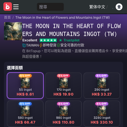
搜尋
繁体中文
/
首頁
/
The Moon in the Heart of Flowers and Mountains Ingot (TW)
THE MOON IN THE HEART OF FLOW
ERS AND MOUNTAINS INGOT (TW)
Excellent
Trustpilot
TAIWAN
即時發貨
安全可靠的付款
在 BitTopup，您可以輕鬆為遊戲、直播儲值並購買禮品卡，享受便
與超值優惠！
選擇面額
5% OFF
5% OFF
5% OFF
55 Ingot
170 Ingot
290 Ingot
HK$ 6.61
HK$ 19.90
HK$ 33.27
5% OFF
5% OFF
5% OFF
580 Ingot
980 Ingot
3280 Ingot
HK$ 66.47
HK$ 110.80
HK$ 330.10