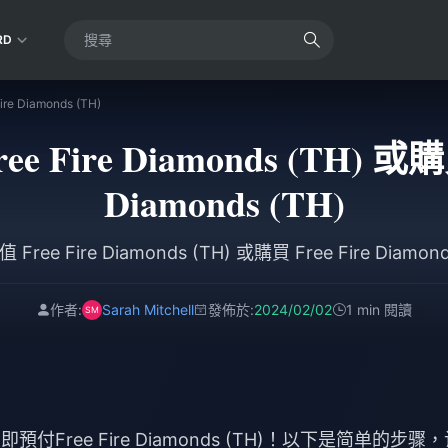
RD
re Diamonds (TH)
 Fire Diamonds (TH) 或購買
Diamonds (TH)
Free Fire Diamonds (TH) 或購買 Free Fire Diamond
作者:
Sarah Mitchell
發佈於:
2024/02/02
1 min 閱讀
付Free Fire Diamonds (TH)！以下是简单的步骤