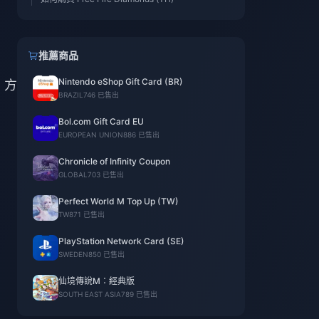
推薦商品
Nintendo eShop Gift Card (BR)
，方
BRAZIL
746 已售出
Bol.com Gift Card EU
EUROPEAN UNION
886 已售出
Chronicle of Infinity Coupon
GLOBAL
703 已售出
Perfect World M Top Up (TW)
TW
871 已售出
PlayStation Network Card (SE)
SWEDEN
850 已售出
仙境傳說M：經典版
SOUTH EAST ASIA
789 已售出