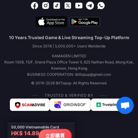
10 Years Trusted Game & Live Streaming Top-Up Platform
Since 2016 | 5,000,000+ Users Worldwide
KAMAGEN LIMITED
Room 1508, 15/F, Grand Plaza Office Tower II, 625 Nathan Road, Mong Kok,
Kowloon, Hong Kong
BUSINESS COOPERATION: ibittopup@gmail.com
© 2016-2026 BitTopup. All Rights Reserved.
TRUSTED & VERIFIED BY
50,000 Vietnamobile Card
HK$ 14.89
立即購買