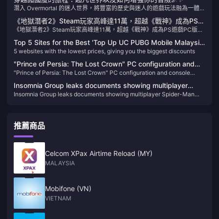
潛入 Overmortal 的迷人世界，將豐富的歷史與迷人的遊戲玩法融為一體。
了解如何透過輕鬆充值 Overmortal-Voucher 來增強您的遊戲體驗。
《地獄潛者2》Steam玩家高峰達11萬，超越《戰神》成為PS遊
《地獄潛者2》Steam玩家高峰達11萬，超越《戰神》成為PS遊戲PC版最
戲PC版最熱作品
熱作品
Top 5 Sites for the Best 'Top Up UC PUBG Mobile Malaysia'
5 websites with the lowest prices, giving you the biggest discounts
Deals – Unbeatable Prices and Exclusive Discounts!
"Prince of Persia: The Lost Crown" PC configuration and
"Prince of Persia: The Lost Crown" PC configuration and console
console performance announced
performance announced
Insomnia Group leaks documents showing multiplayer
Insomnia Group leaks documents showing multiplayer Spider-Man
Spider-Man project information
project information
推薦商品
Celcom XPax Airtime Reload (MY)
MALAYSIA
Mobifone (VN)
VIETNAM