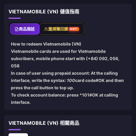
VIETNAMOBILE (VN) 儲值指南
商品描述
邀請賺回饋
HOT
How to redeem Vietnamobile (VN)
Vietnamobile cards are used for Vietnamobile
subcribers, mobile phone start with (+84) 092, 056,
058
In case of user using prepaid account: At the calling
interface, write the syntax:
100
card code#OK and then
press the call button to top up.
To check account balance: press *101#OK at calling
interface.
VIETNAMOBILE (VN) 相關商品