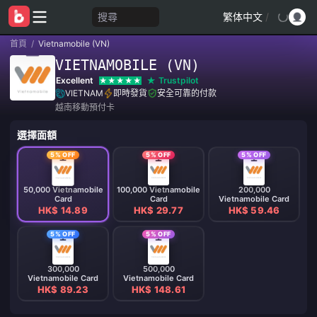
搜尋
繁体中文
/
首頁
/
Vietnamobile (VN)
VIETNAMOBILE (VN)
Excellent
Trustpilot
VIETNAM
即時發貨
安全可靠的付款
越南移動預付卡
選擇面額
5% OFF
5% OFF
5% OFF
50,000 Vietnamobile
100,000 Vietnamobile
200,000
Card
Card
Vietnamobile Card
HK$ 14.89
HK$ 29.77
HK$ 59.46
5% OFF
5% OFF
300,000
500,000
Vietnamobile Card
Vietnamobile Card
HK$ 89.23
HK$ 148.61