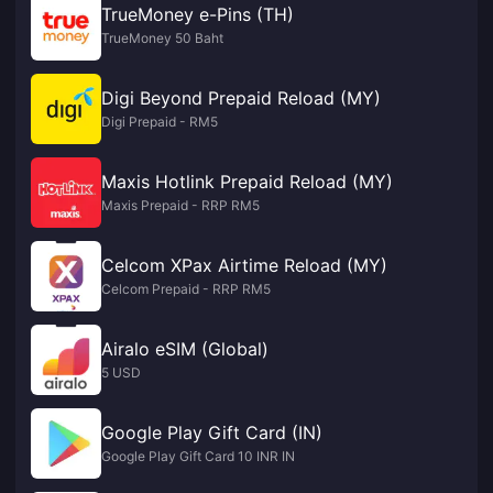
TrueMoney e-Pins (TH)
TrueMoney 50 Baht
Digi Beyond Prepaid Reload (MY)
Digi Prepaid - RM5
Maxis Hotlink Prepaid Reload (MY)
Maxis Prepaid - RRP RM5
Celcom XPax Airtime Reload (MY)
Celcom Prepaid - RRP RM5
Airalo eSIM (Global)
5 USD
Google Play Gift Card (IN)
Google Play Gift Card 10 INR IN