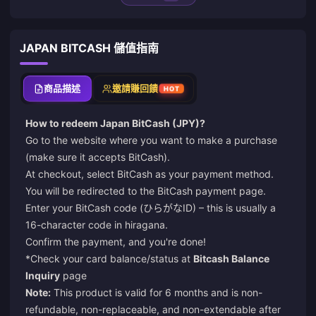
JAPAN BITCASH 儲值指南
商品描述
邀請賺回饋
HOT
How to redeem Japan BitCash (JPY)?
Go to the website where you want to make a purchase
(make sure it accepts BitCash).
At checkout, select BitCash as your payment method.
You will be redirected to the BitCash payment page.
Enter your BitCash code (ひらがなID) – this is usually a
16-character code in hiragana.
Confirm the payment, and you're done!
*Check your card balance/status at
Bitcash Balance
Inquiry
page
Note:
This product is valid for 6 months and is non-
refundable, non-replaceable, and non-extendable after