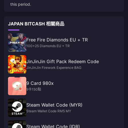
this period.
JAPAN BITCASH 相關商品
Free Fire Diamonds EU + TR
100+25 Diamonds EU + TR
JinJinJin Gift Pack Redeem Code
JinJinJin Firework Experence BAG
9 Card 980x
9卡150點
Steam Wallet Code (MYR)
Steam Wallet Code RM5 MY
Steam Wallet Code (IDR)