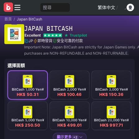
搜尋
繁体中文
/
首頁
/
Japan BitCash
JAPAN BITCASH
Excellent
Trustpilot
JP
即時發貨
安全可靠的付款
Important Note: Japan BitCash are strictly for Japan Games only. A
purchases are NON-REFUNDABLE and NON-RETURNABLE.
選擇面額
BitCash 1,000 Yen¥
BitCash 2,000 Yen¥
BitCash 3,000 Yen¥
HK$ 50.31
HK$ 100.46
HK$ 150.36
BitCash 5,000 Yen¥
BitCash 10,000 Yen¥
BitCash 20,000 Yen¥
HK$ 250.50
HK$ 499.01
HK$ 997.71
顯示更多
+2