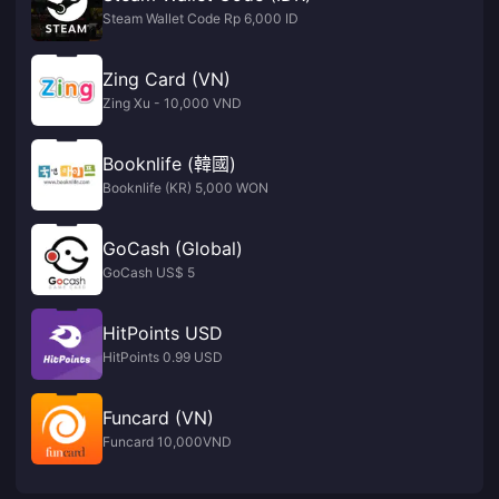
Steam Wallet Code Rp 6,000 ID
Zing Card (VN)
Zing Xu - 10,000 VND
Booknlife (韓國)
Booknlife (KR) 5,000 WON
GoCash (Global)
GoCash US$ 5
HitPoints USD
HitPoints 0.99 USD
Funcard (VN)
Funcard 10,000VND