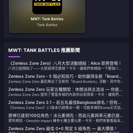
MWT: Tank Battles
Tank Battles
MWT: TANK BATTLES 推薦新聞
《Zenless Zone Zero》八月大型活動總結：Alice 即將登場！
八月已經開始了——大家過得怎麼樣？今天，讓我們來總結一下整個八月
在 Zenless Zone Zero 中發生的主要事件和活動。
Zenless Zone Zero - 5 個必知技巧，助你贏得全新「Board
Zenless Zone Zero 最近推出了全新的「Board Busters」活動，其中包含
Busters」活動並達到 Ether Radish 排名
PvP 模式。我已經成功升到 Ether Radish 等級，今天想和大家分享一些關
Zenless Zone Zero 玩家五種類型：休閒派與主流派 — 你是哪
鍵的技巧和策略。
Zenless Zone Zero 提供了豐富多樣的內容供玩家探索。今天，讓我們來
一種？
解析遊戲中你會遇到的五種主要玩家類型。
Zenless Zone Zero 2.1 – 前五名最佳Bangboos排名！但有一
《Zenless Zone Zero》2.1版本已經推出一週，功能多樣的Esme正式加入
位讓所有人驚訝地奪冠！
遊戲。隨著Bangboo家族穩步壯大，讓我們來看看2.1版本中最強的五大
原神已達到100位角色！冰元素領先，而岩元素與草元素仍是最
Bangboo。
眾所周知，Genshin Impact 擁有七種主要元素。今天，我們來看看版本
稀有的
5.7 中角色按元素的現有分布。哪個元素擁有最多角色，哪個元素最少？讓
Zenless Zone Zero 最佳 0+0 限定 S 級角色 — 最大價值！
我們直接進入數據分析。