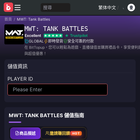
搜尋
繁体中文
/
首頁
/
MWT: Tank Battles
MWT: TANK BATTLES
Excellent
Trustpilot
GLOBAL
即時發貨
安全可靠的付款
在 BitTopup，您可以輕鬆為遊戲、直播儲值並購買禮品卡，享受便
與超值優惠！
儲值資訊
PLAYER ID
MWT: TANK BATTLES 儲值指南
商品描述
邀請賺回饋
HOT