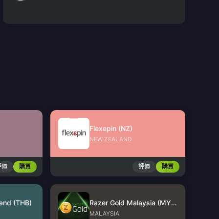
Flexepin (NZ)
NEW ZEALAND
評價
購買
評價
購買
land (THB)
Razer Gold Malaysia (MYR)
MALAYSIA