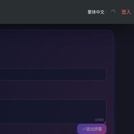
登入
繁体中文
/
0/500
送出評價