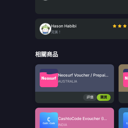
Hason Habibi
完美！
相關商品
Neosurf Voucher / Prepaid (AU)
AUSTRALIA
評價
購買
CashtoCode Evoucher (INR)
INDIA