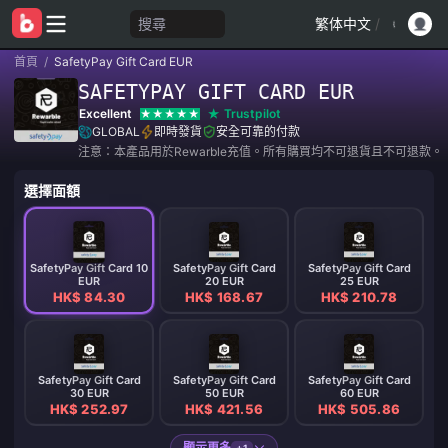
搜尋
繁体中文
/
首頁
/
SafetyPay Gift Card EUR
SAFETYPAY GIFT CARD EUR
Excellent
Trustpilot
GLOBAL
即時發貨
安全可靠的付款
注意：本產品用於Rewarble充值。所有購買均不可退貨且不可退款。
選擇面額
SafetyPay Gift Card 10
SafetyPay Gift Card
SafetyPay Gift Card
EUR
20 EUR
25 EUR
HK$ 84.30
HK$ 168.67
HK$ 210.78
SafetyPay Gift Card
SafetyPay Gift Card
SafetyPay Gift Card
30 EUR
50 EUR
60 EUR
HK$ 252.97
HK$ 421.56
HK$ 505.86
顯示更多
+1