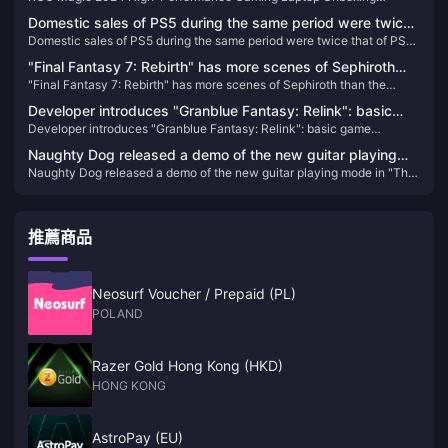
Pictures
Domestic sales of PS5 during the same period were twice
Domestic sales of PS5 during the same period were twice that of PS4,
that of PS4, and China Star received more than 100
and China Star received more than 100 applications
applications
"Final Fantasy 7: Rebirth" has more scenes of Sephiroth
"Final Fantasy 7: Rebirth" has more scenes of Sephiroth than the
than the original version, aiming to give players a deeper
original version, aiming to give players a deeper understanding
understanding
Developer introduces "Granblue Fantasy: Relink": basic
Developer introduces "Granblue Fantasy: Relink": basic game
game structure information disclosed
structure information disclosed
Naughty Dog released a demo of the new guitar playing
Naughty Dog released a demo of the new guitar playing mode in "The
mode in "The Last of Us Part II: HD Remastered Edition"
Last of Us Part II: HD Remastered Edition"
推薦商品
Neosurf Voucher / Prepaid (PL)
POLAND
Razer Gold Hong Kong (HKD)
HONG KONG
AstroPay (EU)