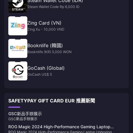
Steam Wallet Code (IDR)
Steam Wallet Code Rp 6,000 ID
Zing Card (VN)
Zing Xu - 10,000 VND
Booknlife (韓國)
Booknlife (KR) 5,000 WON
GoCash (Global)
GoCash US$ 5
SAFETYPAY GIFT CARD EUR 推薦新聞
GSC新品手辦展示
GSC新品手辦展示
ROG Magic 2024 High-Performance Gaming Laptop
ROG Magic 2024 High-Performance Gaming Laptop Unboxing
Unboxing Pictures