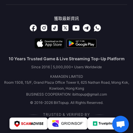
獲取最新資訊
10 Years Trusted Game & Live Streaming Top-Up Platform
Since 2016 | 5,000,000+ Users Worldwide
KAMAGEN LIMITED
Room 1508, 15/F, Grand Plaza Office Tower II, 625 Nathan Road, Mong Kok,
Kowloon, Hong Kong
BUSINESS COOPERATION: ibittopup@gmail.com
© 2016-2026 BitTopup. All Rights Reserved.
TRUSTED & VERIFIED BY