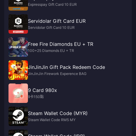
Expresspay Gift Card 10 EUR
Servidolar Gift Card EUR
Servidolar Gift Card 10 EUR
Free Fire Diamonds EU + TR
100+25 Diamonds EU + TR
JinJinJin Gift Pack Redeem Code
JinJinJin Firework Experence BAG
9 Card 980x
9卡150點
Steam Wallet Code (MYR)
Steam Wallet Code RM5 MY