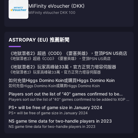
MiFinity eVoucher (DKK)
MiFinity eVoucher DKK 100
ASTROPAY (EU) 推薦新聞
《地獄潛者2》超過《COD》《要塞英雄》，登頂PSN US商店
《地獄潛者2》超過《COD》《要塞英雄》，登頂PSN US商店
《地獄潛者2》玩家高峰破33萬，官方正努力增容伺服器
《地獄潛者2》玩家高峰破33萬，官方正努力增容伺服器
如何充值Higgs Domino Koin或購買Higgs Domino Koin
如何充值Higgs Domino Koin或購買Higgs Domino Koin
Players sort out the list of "40" games confirmed to be
Players sort out the list of "40" games confirmed to be added to XGP in
added to XGP in 2024
2024
PS+ will be free of game size in January 2024
PS+ will be free of game size in January 2024
NS game time data for two-handle players in 2023
NS game time data for two-handle players in 2023