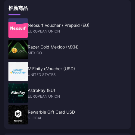
推薦商品
Neosurf Voucher / Prepaid (EU)
EUROPEAN UNION
Razer Gold Mexico (MXN)
MEXICO
MiFinity eVoucher (USD)
UNITED STATES
AstroPay (EU)
EUROPEAN UNION
Rewarble Gift Card USD
GLOBAL