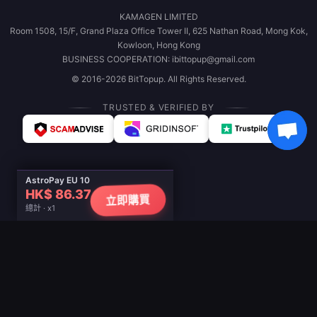
KAMAGEN LIMITED
Room 1508, 15/F, Grand Plaza Office Tower II, 625 Nathan Road, Mong Kok,
Kowloon, Hong Kong
BUSINESS COOPERATION: ibittopup@gmail.com
© 2016-2026 BitTopup. All Rights Reserved.
TRUSTED & VERIFIED BY
AstroPay EU 10
HK$ 86.37
立即購買
總計 · x1