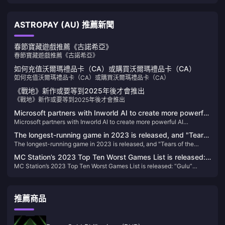
ASTROPAY (AU) 推薦新聞
春節寶藏遊戲推薦《古諾希亞》
春節寶藏遊戲推薦《古諾希亞》
如何充值沃爾瑪禮品卡（CA）或購買沃爾瑪禮品卡（CA）
如何充值沃爾瑪禮品卡（CA）或購買沃爾瑪禮品卡（CA）
《戰地》新作或要等到2025年後才會推出
《戰地》新作或要等到2025年後才會推出
Microsoft partners with Inworld AI to create more powerful
Microsoft partners with Inworld AI to create more powerful AI
AI development tools for Xbox
development tools for Xbox
The longest-running game in 2023 is released, and "Tears
The longest-running game in 2023 is released, and "Tears of the
of the Kingdom" tops the list
Kingdom" tops the list
MC Station’s 2023 Top Ten Worst Games List is released:
MC Station’s 2023 Top Ten Worst Games List is released: “Gulu”
“Gulu” successfully topped the list
successfully topped the list
推薦商品