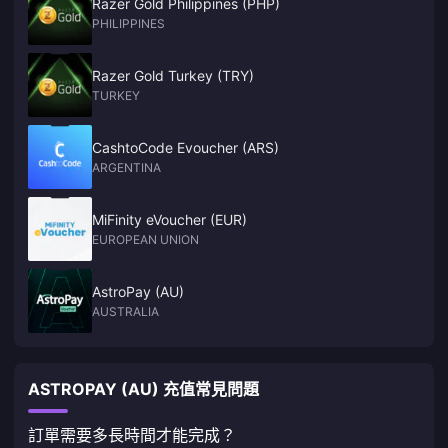
Razer Gold Philippines (PHP)
PHILIPPINES
Razer Gold Turkey (TRY)
TURKEY
CashtoCode Evoucher (ARS)
ARGENTINA
MiFinity eVoucher (EUR)
EUROPEAN UNION
AstroPay (AU)
AUSTRALIA
ASTROPAY (AU) 充值常見問題
訂單需要多長時間才能完成？