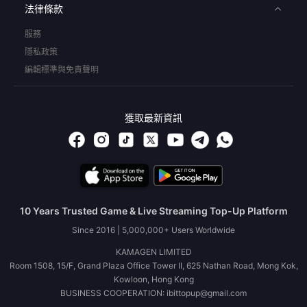
法律條款
服務
隱私政策
編輯標準與免責聲明
獲取最新資訊
10 Years Trusted Game & Live Streaming Top-Up Platform
Since 2016 | 5,000,000+ Users Worldwide
KAMAGEN LIMITED
Room 1508, 15/F, Grand Plaza Office Tower II, 625 Nathan Road, Mong Kok,
Kowloon, Hong Kong
BUSINESS COOPERATION: ibittopup@gmail.com