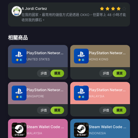
A Jordi Cortez
在我的國家，最常用的儲值方式是透過 OXXO，但要等上 48 小時才能
收到我的鑽石。
相關商品
PlayStation Network Card (US)
PlayStation Network Card (HK)
UNITED STATES
HONG KONG
評價
購買
評價
購買
PlayStation Network Card (SG)
PlayStation Network Card (MY)
SINGAPORE
MALAYSIA
評價
購買
評價
購買
Steam Wallet Code (MYR)
Steam Wallet Code (IDR)
MALAYSIA
INDONESIA