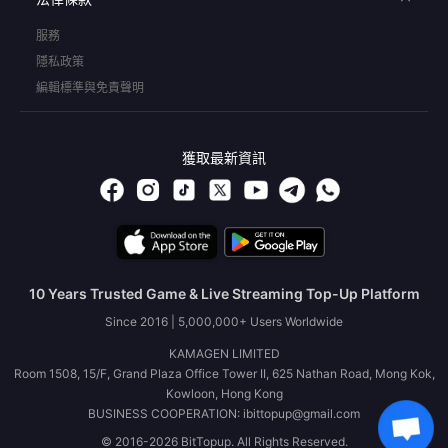
服務
隱私政策
編輯標準與免責聲明
獲取最新資訊
10 Years Trusted Game & Live Streaming Top-Up Platform
Since 2016 | 5,000,000+ Users Worldwide
KAMAGEN LIMITED
Room 1508, 15/F, Grand Plaza Office Tower II, 625 Nathan Road, Mong Kok,
Kowloon, Hong Kong
BUSINESS COOPERATION: ibittopup@gmail.com
© 2016-2026 BitTopup. All Rights Reserved.