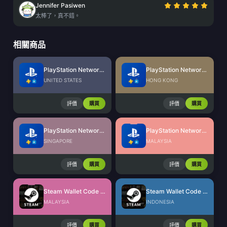
Jennifer Pasiwen
太棒了，真不錯。
相關商品
PlayStation Network Card (US)
PlayStation Network Card (HK)
UNITED STATES
HONG KONG
評價
購買
評價
購買
PlayStation Network Card (SG)
PlayStation Network Card (MY)
SINGAPORE
MALAYSIA
評價
購買
評價
購買
Steam Wallet Code (MYR)
Steam Wallet Code (IDR)
MALAYSIA
INDONESIA
評價
購買
評價
購買