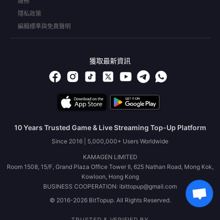
服務
隱私政策
編輯標準與免責聲明
獲取最新資訊
10 Years Trusted Game & Live Streaming Top-Up Platform
Since 2016 | 5,000,000+ Users Worldwide
KAMAGEN LIMITED
Room 1508, 15/F, Grand Plaza Office Tower II, 625 Nathan Road, Mong Kok,
Kowloon, Hong Kong
BUSINESS COOPERATION: ibittopup@gmail.com
© 2016-2026 BitTopup. All Rights Reserved.
TRUSTED & VERIFIED BY