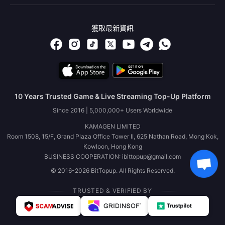
獲取最新資訊
10 Years Trusted Game & Live Streaming Top-Up Platform
Since 2016 | 5,000,000+ Users Worldwide
KAMAGEN LIMITED
Room 1508, 15/F, Grand Plaza Office Tower II, 625 Nathan Road, Mong Kok,
Kowloon, Hong Kong
BUSINESS COOPERATION: ibittopup@gmail.com
© 2016-2026 BitTopup. All Rights Reserved.
TRUSTED & VERIFIED BY