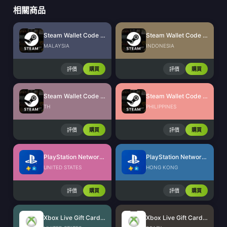
相關商品
Steam Wallet Code (MYR)
Steam Wallet Code (IDR)
MALAYSIA
INDONESIA
評價
購買
評價
購買
Steam Wallet Code (THB)
Steam Wallet Code (PHP)
TH
PHILIPPINES
評價
購買
評價
購買
PlayStation Network Card (US)
PlayStation Network Card (HK)
UNITED STATES
HONG KONG
評價
購買
評價
購買
Xbox Live Gift Card (US)
Xbox Live Gift Card (BR)