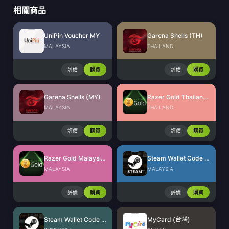
相關商品
UniPin Voucher MY
Garena Shells (TH)
MALAYSIA
THAILAND
評價
購買
評價
購買
Garena Shells (MY)
Razer Gold Thailand (THB)
MALAYSIA
THAILAND
評價
購買
評價
購買
Razer Gold Malaysia (MYR)
Steam Wallet Code (MYR)
MALAYSIA
MALAYSIA
評價
購買
評價
購買
Steam Wallet Code (IDR)
MyCard (台灣)