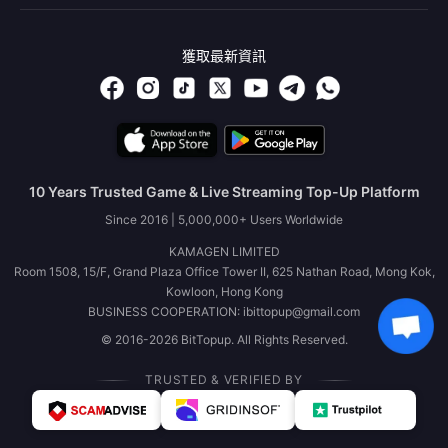
獲取最新資訊
10 Years Trusted Game & Live Streaming Top-Up Platform
Since 2016 | 5,000,000+ Users Worldwide
KAMAGEN LIMITED
Room 1508, 15/F, Grand Plaza Office Tower II, 625 Nathan Road, Mong Kok,
Kowloon, Hong Kong
BUSINESS COOPERATION: ibittopup@gmail.com
© 2016-2026 BitTopup. All Rights Reserved.
TRUSTED & VERIFIED BY