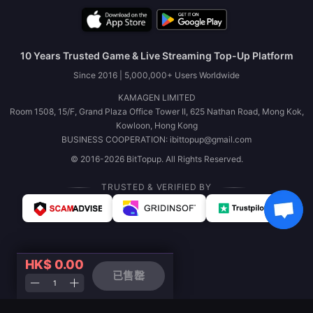
10 Years Trusted Game & Live Streaming Top-Up Platform
Since 2016 | 5,000,000+ Users Worldwide
KAMAGEN LIMITED
Room 1508, 15/F, Grand Plaza Office Tower II, 625 Nathan Road, Mong Kok,
Kowloon, Hong Kong
BUSINESS COOPERATION: ibittopup@gmail.com
© 2016-2026 BitTopup. All Rights Reserved.
TRUSTED & VERIFIED BY
HK$ 0.00
已售罄