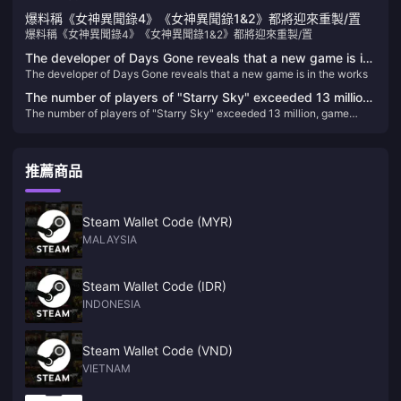
爆料稱《女神異聞錄4》《女神異聞錄1&2》都將迎來重製/置
爆料稱《女神異聞錄4》《女神異聞錄1&2》都將迎來重製/置
The developer of Days Gone reveals that a new game is in
The developer of Days Gone reveals that a new game is in the works
the works
The number of players of "Starry Sky" exceeded 13 million,
The number of players of "Starry Sky" exceeded 13 million, game
game statistics and 2024 update plan announced
statistics and 2024 update plan announced
推薦商品
Steam Wallet Code (MYR)
MALAYSIA
Steam Wallet Code (IDR)
INDONESIA
Steam Wallet Code (VND)
VIETNAM