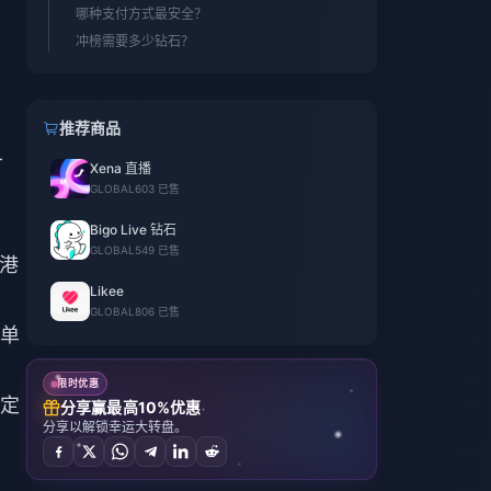
哪种支付方式最安全？
冲榜需要多少钻石？
推荐商品
-
Xena 直播
GLOBAL
603 已售
Bigo Live 钻石
GLOBAL
549 已售
 港
Likee
GLOBAL
806 已售
但单
限时优惠
定
分享赢最高10%优惠
分享以解锁幸运大转盘。