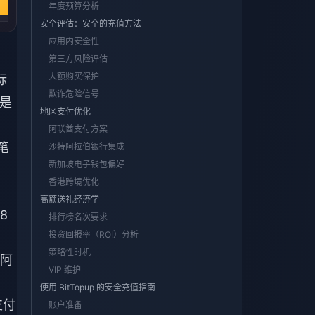
立即购买
年度预算分析
立即购买
立即购买
安全评估：安全的充值方法
应用内安全性
第三方风险评估
大额购买保护
标
欺诈危险信号
）是
地区支付优化
阿联酋支付方案
笔
沙特阿拉伯银行集成
新加坡电子钱包偏好
香港跨境优化
高额送礼经济学
8
排行榜名次要求
投资回报率（ROI）分析
策略性时机
。阿
VIP 维护
使用 BitTopup 的安全充值指南
支付
账户准备