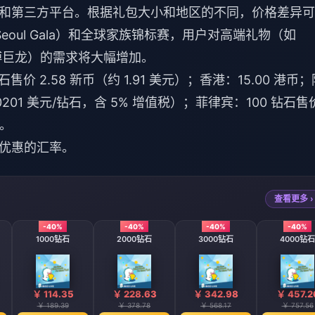
和第三方平台。根据礼包大小和地区的不同，价格差异可
Seoul Gala）和全球家族锦标赛，用户对高端礼物（如
的赛博巨龙）的需求将大幅增加。
 2.58 新币（约 1.91 美元）；香港：15.00 港币；
.0201 美元/钻石，含 5% 增值税）；菲律宾：100 钻石售
）。
优惠的汇率。
查看更多 ›
-40%
-40%
-40%
-40%
1000钻石
2000钻石
3000钻石
4000钻石
￥ 114.35
￥ 228.63
￥ 342.98
￥ 457.2
￥ 189.39
￥ 378.78
￥ 568.17
￥ 757.56