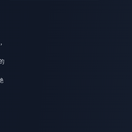
”，
的
绝