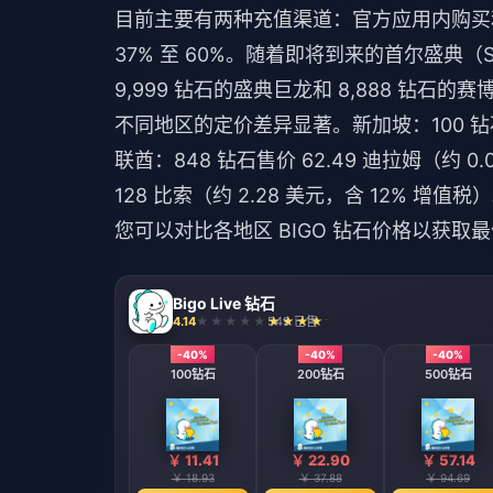
目前主要有两种充值渠道：官方应用内购买
37% 至 60%。随着即将到来的首尔盛典（
9,999 钻石的盛典巨龙和 8,888 钻石
不同地区的定价差异显著。新加坡：100 钻石售价
联酋：848 钻石售价 62.49 迪拉姆（约 0
128 比索（约 2.28 美元，含 12% 增值税
您可以
对比各地区 BIGO 钻石价格
以获取最
Bigo Live 钻石
4.14
549 已售
-40%
-40%
-40%
100钻石
200钻石
500钻石
￥ 11.41
￥ 22.90
￥ 57.14
￥ 18.93
￥ 37.88
￥ 94.69