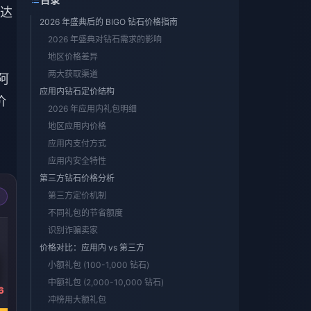
达
2026 年盛典后的 BIGO 钻石价格指南
2026 年盛典对钻石需求的影响
地区价格差异
两大获取渠道
阿
应用内钻石定价结构
价
2026 年应用内礼包明细
地区应用内价格
应用内支付方式
应用内安全特性
第三方钻石价格分析
第三方定价机制
不同礼包的节省额度
-40%
-40%
-40%
识别诈骗卖家
5000钻石
10000钻石
20000钻石
价格对比：应用内 vs 第三方
小额礼包 (100-1,000 钻石)
中额礼包 (2,000-10,000 钻石)
6
￥ 571.61
￥ 1143.22
￥ 2286.38
冲榜用大额礼包
￥ 946.95
￥ 1893.89
￥ 3787.79