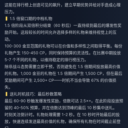
这能在排行榜上创造可见的飙升，建立早期优势并给对手造成心理
压力。
1.5 倍窗口期的中档礼物
1.5 倍阶段从双倍积分结束（60 秒后）一直持续到最后的爆发性奖
励开始。这段较长的时间允许选择多样的礼物来维持视觉上的互
动。
100-300 金豆范围的礼物可以在价值和多样性之间取得平衡。每份
礼物产生 150-450 CP，同时保持预算的灵活性。在比赛中期投放
5-7 个不同的礼物，以维持稳定的排行榜压力。
除非战斗态势需要立即干预，否则避免在 1.5 倍期间投放最高价值
的礼物。1,000 金豆的礼物在 1.5 倍期间产生 1,500 CP，但在最后
奖励期间可产生 2,500+ CP——时机不当会导致 67% 的价值损
失。
送礼时机技巧：最后秒数策略
最后 60-90 秒触发爆发性奖励，倍数可达 2.5×+。在此阶段投放预
留的 40-50% 预算，并在倍数达到顶峰的最后 10 秒集中送礼。
时刻关注倒计时。礼物处理需要 1-2 秒。在 10 秒时开始最后的投
放，快速连续发送最高价值的礼物，确保所有礼物在时间截止前登