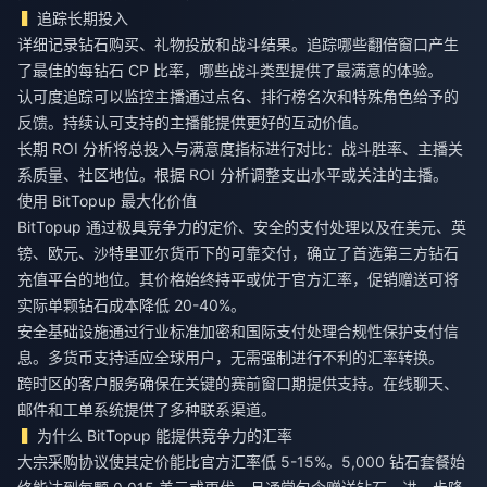
追踪长期投入
详细记录钻石购买、礼物投放和战斗结果。追踪哪些翻倍窗口产生
了最佳的每钻石 CP 比率，哪些战斗类型提供了最满意的体验。
认可度追踪可以监控主播通过点名、排行榜名次和特殊角色给予的
反馈。持续认可支持的主播能提供更好的互动价值。
长期 ROI 分析将总投入与满意度指标进行对比：战斗胜率、主播关
系质量、社区地位。根据 ROI 分析调整支出水平或关注的主播。
使用 BitTopup 最大化价值
BitTopup 通过极具竞争力的定价、安全的支付处理以及在美元、英
镑、欧元、沙特里亚尔货币下的可靠交付，确立了首选第三方钻石
充值平台的地位。其价格始终持平或优于官方汇率，促销赠送可将
实际单颗钻石成本降低 20-40%。
安全基础设施通过行业标准加密和国际支付处理合规性保护支付信
息。多货币支持适应全球用户，无需强制进行不利的汇率转换。
跨时区的客户服务确保在关键的赛前窗口期提供支持。在线聊天、
邮件和工单系统提供了多种联系渠道。
为什么 BitTopup 能提供竞争力的汇率
大宗采购协议使其定价能比官方汇率低 5-15%。5,000 钻石套餐始