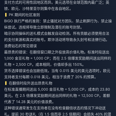
支付方式的可用性因地区而异。美元选项在全球范围内最广泛；英
镑、欧元、沙特里亚尔则集中在各自地区。
PK 期间的社区准则
BIGO 执行严格的准则：禁止骚扰对方团队、禁止刷屏行为、禁止操
纵尝试。违规将导致立即限制及潜在的账号封禁。
暗示协同操纵的送礼模式会触发自动检测。所有贡献必须使用合法
的支付来源和真实的账号。欺诈活动将导致永久封号和法律行动。
浪费钻石的常见错误
最昂贵的错误：在翻倍窗口期之外投放高价值礼物。标准时段送出
1,000 金豆礼物 = 1,000 CP；而在 2.5 倍爆发奖励期间送出同样的
礼物 = 2,500 CP。成本相同，价值却多出 150%。
货币选择错误也会加剧低效。当有 0.015 美元的美元选项时，欧元
支持者支付每颗 0.018 美元，相当于浪费了 20% 的预算。
在翻倍时段外送出昂贵礼物
在标准直播期间送出 5,000 金豆礼物 = 5,000 CP，成本约 23.80
美元。在 2.5 倍爆发奖励期间送出同样的礼物 = 12,500 CP。差额
代表了 14.28 美元的价值浪费。
这种错误通常发生在支持者在没有检查翻倍状态的情况下冲动送
礼。提前 30 秒送礼（在 1.5 倍而非 2.5 倍期间）会损失 40% 的潜