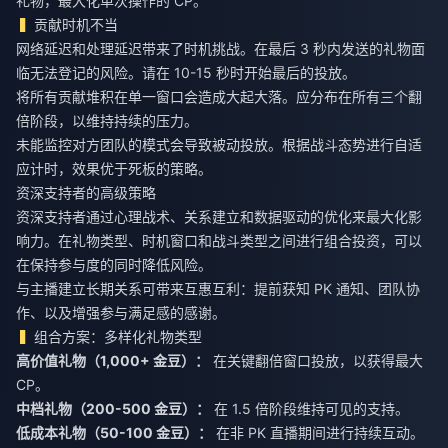
礼物，最大化单次操作的 CP。
贡献时机不当
网络延迟和处理延迟带来了时机挑战。在最后 3 秒内发送的礼物面
临无法登记的风险。请在 10-15 秒时开始最后的投放。
将所有贡献堆积在单一窗口会造成大起大落。应分布在所有三个翻
倍阶段，以维持持续的压力。
未能监控对方团队的模式会导致被动投放。根据战斗态势进行自适
应计时，效果优于死板的策略。
资深支持者的高级策略
资深支持者通过心理战术、关系建立和数据驱动的优化来最大化影
响力。在礼物类型、时机窗口和战斗类型之间进行组合投资，可以
在保持参与度的同时降低风险。
与主播建立长期关系可带来互惠互利：提前获知 PK 通知、团队协
作、以及增强参与满足感的感谢。
组合方案：多样化礼物类型
高价值礼物（1,000+ 金豆）：
在关键翻倍窗口投放，以获得最大
中档礼物（200-500 金豆）：
低成本礼物（50-100 金豆）：
在非 PK 直播期间进行持续互动。