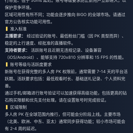
行带宽、低于 50ms 延迟。账号等级要求防止新用户立即进入，以
保护竞争环境。
区域可用性有所不同；功能会逐步推向 BIGO 的全球市场。请通过
官方公告核实功能可用性。
准入标准
主播要求：
经过验证的账号、最低粉丝门槛（因 PK 类型而异）、
稳定的上行速度、经批准的直播软件。
支持者要求：
活跃账号且近期无违规记录、设备兼容
（iOS/Android）、能够支持 720x810 分辨率和 15 FPS 的性能。
账号等级与活跃度要求
新账号在获得完整的多人房 PK 权限前，通常需要 7-14 天的平台活
跃期。活跃要求包括：最低观看时长、基础送礼记录、个人资料完
善。
通过手机/邮箱进行账号验证可以加速获得高级功能，包括更高的钻
石购买限额和优先支付处理。请在设置账号时完成验证。
区域限制
多人房 PK 在全球范围内推行，但可能会分阶段上线。主要市场
（北美、欧洲、中东、亚太）通常同步获得功能；较小市场可能会
有 2-4 周的延迟。