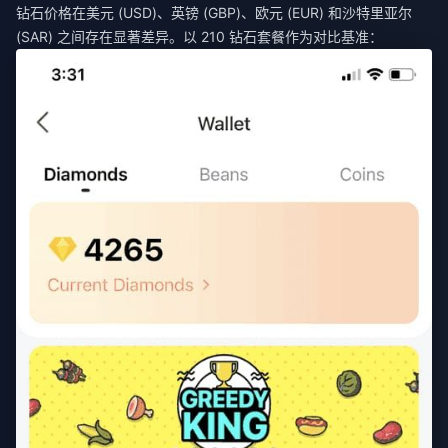
钻石价格在美元 (USD)、英镑 (GBP)、欧元 (EUR) 和沙特里亚尔
(SAR) 之间存在显著差异。以 210 钻石套餐作为对比基准：