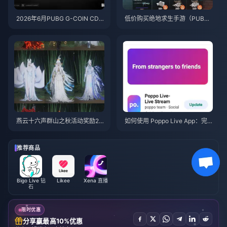
2026年6月PUBG G-COIN CD
低价购买绝地求生手游（PUBG
K：91.43美元双倍促销活动真的
Mobile）UC，迎接火影忍者疾
划算吗？
风传联动（2026年7月）：价
格、最佳礼包与安全充值指南
燕云十六声群山之秋活动奖励20
如何使用 Poppo Live App：完
26年7月：完整列表、代币与优
全新手指南 | 2026年7月
先级指南
推荐商品
Bigo Live 钻
Likee
Xena 直播
石
限时优惠
分享赢最高10%优惠