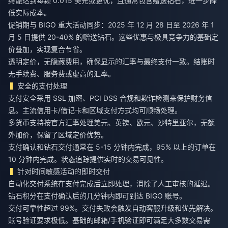
终能达到每颗 0.015 美元或更优，且通常包含赠送钻石，进一步降
低实际成本。
促销期与 BIGO 重大活动同步：2025 年 12 月 28 日至 2026 年 1
月 5 日提供 20-40% 的赠送钻石。这些优惠与极具竞争力的基础定
价叠加，实现复合节省。
透明定价，无隐藏费用，确保显示的汇率与最终支付一致。结账时
无手续费、服务费或虚高的汇率。
安全的支付处理
支付安全采用 SSL 加密、PCI DSS 合规和欺诈检测来保护财务信
息。主流信用卡/借记卡和区域支付方式均可顺畅处理。
多货币支持按官方汇率处理美元、英镑、欧元、沙特里亚尔，无额
外加价，保留了区域定价优势。
支付确认和钻石交付通常在 5-15 分钟内完成，95% 以上的订单在
10 分钟内完成。状态追踪提供实时的交易可见性。
针对时间敏感活动的即时交付
自动化交付系统在支付完成后立即处理，消除了人工审核的延迟。
钻石积分在支付确认后的几分钟内即可到达 BIGO 账号。
交付可靠性超过 99%。交付失败会触发自动客服升级和优先解决。
账号验证要求极低。基础的邮箱/手机验证即可满足大多数交易需