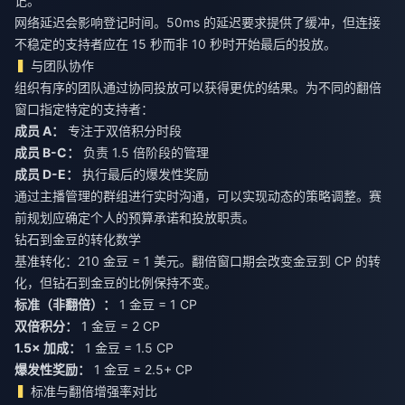
记。
网络延迟会影响登记时间。50ms 的延迟要求提供了缓冲，但连接
不稳定的支持者应在 15 秒而非 10 秒时开始最后的投放。
与团队协作
组织有序的团队通过协同投放可以获得更优的结果。为不同的翻倍
窗口指定特定的支持者：
成员 A：
专注于双倍积分时段
成员 B-C：
负责 1.5 倍阶段的管理
成员 D-E：
执行最后的爆发性奖励
通过主播管理的群组进行实时沟通，可以实现动态的策略调整。赛
前规划应确定个人的预算承诺和投放职责。
钻石到金豆的转化数学
基准转化：210 金豆 = 1 美元。翻倍窗口期会改变金豆到 CP 的转
化，但钻石到金豆的比例保持不变。
标准（非翻倍）：
双倍积分：
1.5× 加成：
爆发性奖励：
1 金豆 = 2.5+ CP
标准与翻倍增强率对比