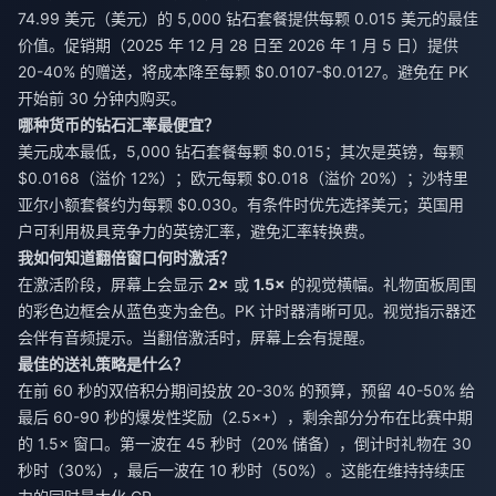
74.99 美元（美元）的 5,000 钻石套餐提供每颗 0.015 美元的最佳
价值。促销期（2025 年 12 月 28 日至 2026 年 1 月 5 日）提供
20-40% 的赠送，将成本降至每颗 $0.0107-$0.0127。避免在 PK
开始前 30 分钟内购买。
哪种货币的钻石汇率最便宜？
美元成本最低，5,000 钻石套餐每颗 $0.015；其次是英镑，每颗
$0.0168（溢价 12%）；欧元每颗 $0.018（溢价 20%）；沙特里
亚尔小额套餐约为每颗 $0.030。有条件时优先选择美元；英国用
户可利用极具竞争力的英镑汇率，避免汇率转换费。
我如何知道翻倍窗口何时激活？
在激活阶段，屏幕上会显示
2×
或
1.5×
的视觉横幅。礼物面板周围
的彩色边框会从蓝色变为金色。PK 计时器清晰可见。视觉指示器还
会伴有音频提示。当翻倍激活时，屏幕上会有提醒。
最佳的送礼策略是什么？
在前 60 秒的双倍积分期间投放 20-30% 的预算，预留 40-50% 给
最后 60-90 秒的爆发性奖励（2.5×+），剩余部分分布在比赛中期
的 1.5× 窗口。第一波在 45 秒时（20% 储备），倒计时礼物在 30
秒时（30%），最后一波在 10 秒时（50%）。这能在维持持续压