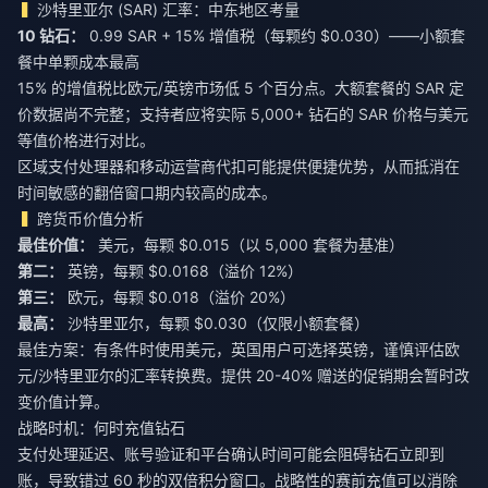
沙特里亚尔 (SAR) 汇率：中东地区考量
10 钻石：
0.99 SAR + 15% 增值税（每颗约 $0.030）——小额套
餐中单颗成本最高
15% 的增值税比欧元/英镑市场低 5 个百分点。大额套餐的 SAR 定
价数据尚不完整；支持者应将实际 5,000+ 钻石的 SAR 价格与美元
等值价格进行对比。
区域支付处理器和移动运营商代扣可能提供便捷优势，从而抵消在
时间敏感的翻倍窗口期内较高的成本。
跨货币价值分析
最佳价值：
第二：
第三：
最高：
沙特里亚尔，每颗 $0.030（仅限小额套餐）
最佳方案：有条件时使用美元，英国用户可选择英镑，谨慎评估欧
元/沙特里亚尔的汇率转换费。提供 20-40% 赠送的促销期会暂时改
变价值计算。
战略时机：何时充值钻石
支付处理延迟、账号验证和平台确认时间可能会阻碍钻石立即到
账，导致错过 60 秒的双倍积分窗口。战略性的赛前充值可以消除