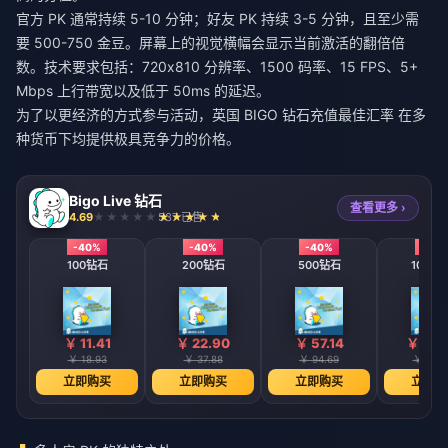
官方 PK 通常持续 5-10 分钟；好友 PK 持续 3-5 分钟，且至少需
要 500-750 金豆。屏幕上的视觉横幅会显示当前激活的翻倍倍
数。技术要求包括：720x810 分辨率、1500 码率、15 FPS、5+
Mbps 上行带宽以及低于 50ms 的延迟。
为了以更经济的方式参与活动，
英国 BIGO 钻石充值最佳汇率
在多
种货币下均提供极具竞争力的价格。
Bigo Live 钻石
查看更多 ›
4.69
537 已售
-40%
-40%
-40%
-40
100钻石
200钻石
500钻石
1000
￥ 11.41
￥ 22.90
￥ 57.14
￥ 114
￥ 18.93
￥ 37.88
￥ 94.69
￥ 189.
立即购买
立即购买
立即购买
立即购