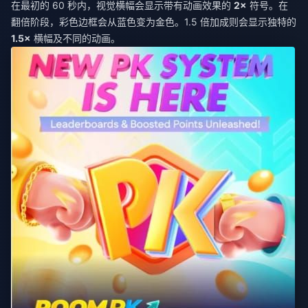
在最初的 60 秒内，视觉横幅会显示带有动画效果的
2×
符号。在
翻倍阶段，彩色边框会从蓝色变为金色。1.5 倍加成则会显示独特的
1.5×
横幅及不同的动画。