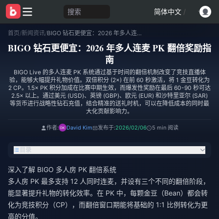
搜索
简体中文
/
首页
/
新闻资讯
/
BIGO 钻石更便宜：2026 年多人连麦 PK 翻倍奖励指南
BIGO 钻石更便宜：2026 年多人连麦 PK 翻倍奖励指
南
BIGO Live 的多人连麦 PK 系统通过基于时间的翻倍机制改变了竞技直播体
验，能够大幅提升礼物价值。双倍积分 (2×) 在前 60 秒激活，将 1 金豆转化为
2 CP。1.5× PK 积分加成在比赛中期生效，而爆发性奖励在最后 60-90 秒可达
2.5× 以上。通过美元 (USD)、英镑 (GBP)、欧元 (EUR) 和沙特里亚尔 (SAR)
等货币进行战略性钻石充值，结合精准的送礼时机，可以在降低成本的同时最
大化贡献影响力。
作者:
David Kim
发布于:
2026/02/06
5 min 阅读
目录
深入了解 BIGO 多人房 PK 翻倍系统
多人房 PK 最多支持 12 人同时连麦，并设有三个不同的翻倍阶段，
能显著提升礼物的转化效率。在 PK 中，每颗金豆（Bean）都会转
化为竞技积分（CP），而翻倍窗口期能将基础的 1:1 比例转化为更
高的分值。