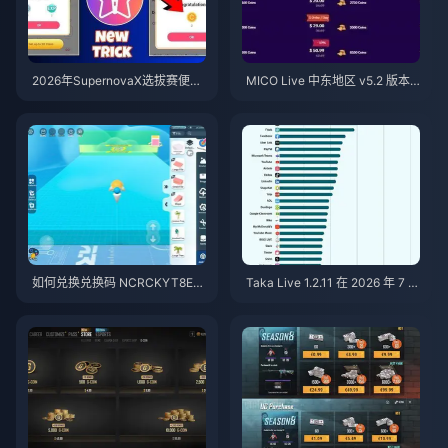
2026年SupernovaX选拔赛便宜
MICO Live 中东地区 v5.2 版本
星耀（StarMaker）金币（享12-
后金币：2026年最划算充值指南
23%折扣）
如何兑换兑换码 NCRCKYT8EF
Taka Live 1.2.11 在 2026 年 7 月
以获取免费蛋币（2026年8月）
更新后耗电过快？原因与解决方
法