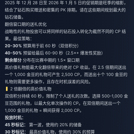
2025 年 12 月 28 日至 2026 年 1 月 5 日的促销期是旺季的缩影，
结合了钻石购买赠送和密集的 PK 排期。请在这些期间规划最大的
钻石储备。
翻倍窗口期的送礼优化
战略性的礼物投放可以将同样的钻石投入转化为截然不同的 CP 结
果。最佳策略：
20-30%
预算用于前 60 秒（双倍积分）
40-50%
预留给最后 60-90 秒（2.5×+ 爆发性奖励）
剩余部分
分布在比赛中期的 1.5× 窗口期
高价值礼物能最大化翻倍带来的绝对 CP 收益。在 2.5 倍期间送出
一个 1,000 金豆的礼物可产生 2,500 CP，而送出十个 100 金豆的
礼物则需要更多操作，且存在时机误差的风险。
2 倍翻倍的高价值礼物
双倍积分持续 60 秒，限制了个人送礼的次数。选择 500-1,000 金
豆范围的礼物，以最大化单次操作的 CP。在双倍期间送出一个
1,000 金豆的礼物 = 瞬间获得 2,000 CP。
投放时机：
45 秒标记：
第一波，使用约 20% 的储备
30 秒标记：
最高价值礼物，使用约 30% 的预算