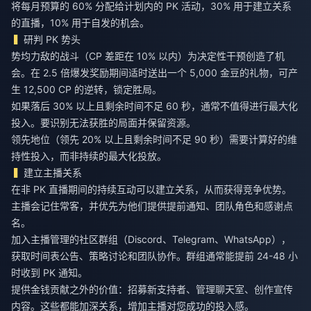
将每月预算的 60% 分配给计划内的 PK 活动，30% 用于建立关系
的直播，10% 用于自发的机会。
研判 PK 势头
势均力敌的战斗（CP 差距在 10% 以内）为决定性干预创造了机
会。在 2.5 倍爆发奖励期间适时送出一个 5,000 金豆的礼物，可产
生 12,500 CP 的逆转，锁定胜局。
如果落后 30% 以上且剩余时间不足 60 秒，通常不值得进行最大化
投入。要识别无法获胜的局面并保留资源。
领先地位（领先 20% 以上且剩余时间不足 90 秒）需要计算好的维
持性投入，而非持续的最大化投放。
建立主播关系
在非 PK 直播期间的持续互动可以建立关系，从而获得竞争优势。
主播会记住常客，并优先为他们提供提前通知、团队角色和感谢点
名。
加入主播管理的社区群组（Discord、Telegram、WhatsApp），
获取时间表公告、策略讨论和团队协作。群组通常能提前 24-48 小
时收到 PK 通知。
提供金钱贡献之外的价值：招募新支持者、管理聊天室、创作宣传
内容。这些都能加深关系，增加主播对您成功的投入感。