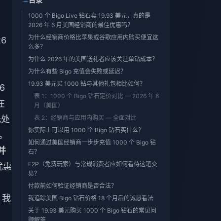
1000 个 Bigo Live 钻石卖 19.93 美元，真的是
2026 年 6 月美国经销商的最佳优惠吗？
为什么经销商价格比苹果或谷歌应用内购买便宜这
6
么多？
为什么 2026 年的美国送礼者应该关注单钻成本？
为什么有些 Bigo 充值会失败或延迟？
19.93 美元买 1000 钻与其他礼包相比如何？
6
表 1：1000 个 Bigo 钻石定价对比 — 2026 年 6
在
月（美国）
元处
表 2：经销商与应用内购买 — 全面对比
你实际上可以用 1000 个 Bigo 钻石买什么？
。
如何通过美国经销商一步步充值 1000 个 Bigo 钻
并
石？
F2P（免费玩家）与常规消费者应如何看待这笔交
优惠
易？
付款前如何验证经销商是否合法？
？我
我追踪美国 Bigo 钻石价格 18 个月后的诚恳看法
关于 19.93 美元购买 1000 个 Bigo 钻石的常见问
题解答