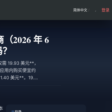
登录
简体中文
/
商（2026 年 6
吗？
需 19.93 美元**，
lay 应用内购买便宜约
0 美元**。19.93
国经销商市场范围在
本
目录