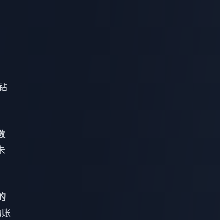
，
。
钻
数
未
的
的账