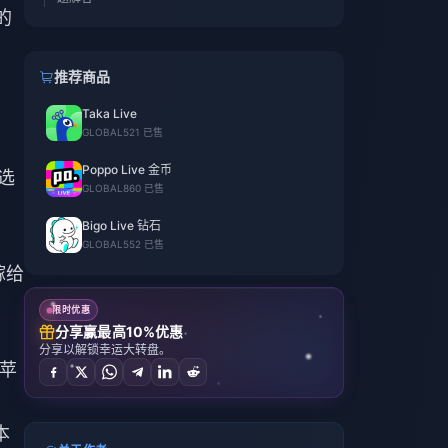
的
推荐商品
Taka Live
GLOBAL
521 已售
Poppo Live 金币
选
GLOBAL
860 已售
Bigo Live 钻石
GLOBAL
552 已售
嫁给
限时优惠
分享赢最高10%优惠
分享以解锁幸运大转盘。
被苹
本