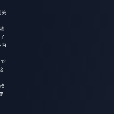
用美
在我
了
钟内
12
这
在政
使