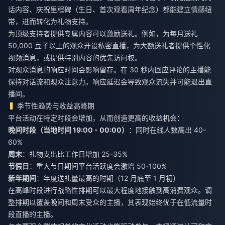
话内容、庆祝里程碑（生日、首次观看周年纪念）都能建立情感纽
带，进而转化为礼物支持。
为顶级支持者提供专属内容可以激励送礼。例如，为每月送礼
50,000 豆子以上的观众开设私密直播，为大额送礼者提供个性化
视频消息，或提供特别内容的优先访问权。
对观众消息的响应时间会影响留存。在 30 秒内回应评论的主播能
保持对话流和观众注意力。响应延迟会导致观众流失并可能退出直
播间。
季节性趋势与收益高峰期
平台活动在特定时段会增加，从而创造更高的收益机会：
晚间时段（当地时间 19:00 - 00:00）
：同时在线人数高出 40-
60%
周末
：礼物支出比工作日增加 25-35%
节假日
：重大节日期间平台活跃度会激增 50-100%
新年期间
：年度送礼量最高的时期（12 月底至 1 月初）
在高峰时段进行战略性排期可以最大程度地接触到高消费观众。调
整排期以覆盖晚间和周末受众的主播，其表现始终优于在低流量时
段直播的主播。