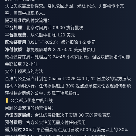
认证失败需重新提交。常见驳回原因：光线不足、头部动作不完
整、画面中出现多人。
提现批准后的付款流程：
平台处理
：北京时间周四 06:00 执行批次
平台提现费
：从总额中扣除 1.20 美元
区块链费用
(USDT-TRC20)：额外扣除 1-2 美元
净付款额
：总提现额减去 2.20-3.20 美元总费用
款项通常在周四处理后的 24-48 小时内到账，但区块链拥堵时可能
会延长至 72 小时。
安全申领返点的方法
合法的公会返点计划在 Chamet 2026 年 1 月 12 日生效的官方层级
结构内透明运行。任何提供超过 30% 返点或承诺无论表现如何都能
获得特定层级的公会，均属于违规操作。
公会返点优惠中的红线
问题公会安排的预警信号：
承诺固定层级
：合法的层级取决于实际 30 天的营收表现
预付费用
：官方公会注册无需支付任何费用
返点超过 30%
：平台最高返点为月营收 5000 万美元以上的 30%