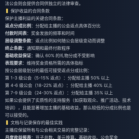
法公会则会提供合同供独立的法律审查。
保护收益的合同条款
保护主播利益的关键合同条款：
返点分成比例
：分配给主播的公会返点具体百分比
付款时间表
：奖金发放的频率和时间
层级调整条款
：返点比例如何随公会层级变动而调整
终止条款
：通知期和最终付款程序
基础收益保证
：确认 60% 的礼物分成不受影响
表现要求
：维持奖金资格所需的具体指标
按公会层级划分的最低可接受返点分成比例：
第 1-3 级公会（5-15% 返点）：分配给主播 50% 以上
第 4-6 级公会（18-22% 返点）：分配给主播 40% 以上
第 7-9 级公会（24-30% 返点）：分配给主播 35% 以上
如果公会提供了实质性的支持服务（如获取观众、推广活动、技术
培训），且能显著增加主播的基础收益，那么较低的分成比例也是
可以接受的。
文档与记录保存的最佳实践
主播应保留所有与公会相关交易的完整记录：
月度收益报表
：豆子总数、美元换算、基础收益、公会奖金