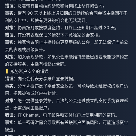
错误
：签署带有自动续约条款和苛刻终止条件的合同。
事实
：带有 90 天以上终止通知期的自动续约合同会将主播困在不
利的安排中，即使有更好的机会也无法离开。
对策
：协商按月或按季度签约，且终止通知期不超过 30 天。
错误
：在没有表现保证的情况下同意独家公会安排。
事实
：独家协议阻止主播转向更高层级的公会，却无法保证当前公
会的表现或层级晋升。
对策
：加入表现条款，如果公会未能维持最低层级或未能提供约定
的支持服务，主播有权终止合同。
威胁账户安全的错误
错误
：向公会代表分享账户登录凭据。
事实
：分享凭据违反了平台安全政策，可能导致未经授权的账户访
问、提现被盗或账户被封禁。
对策
：绝不提供登录凭据。合法的公会通过独立的支付系统管理返
点，无需访问主播账户。
错误
：在 Chamet、电子邮件和支付账户上使用相同的密码。
事实
：单一密码泄露会导致所有关联账户面临风险，可能造成资金
被盗。