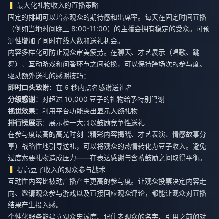
最大化礼物收入的直播策略
固定的排期可以培养观众的期待感和出席率。每天在固定时间直播
（例如当地时间晚上 8:00-11:00）的主播会拥有稳定的受众。可预
测性增加了同时在线人数和送礼机会。
内容多样化可防止观众审美疲劳。在聊天、才艺展示（唱歌、跳
舞）、互动游戏和问答环节之间轮换，可以保持跨场次的参与度。
驱动额外送礼的感谢技巧：
即时口头致谢
：在 5 秒内点名感谢送礼者
分级感谢
：对超过 10,000 豆子的礼物给予特别鸣谢
视觉效果
：利用平台功能突出显示大额礼物
排行榜展示
：展示榜一大哥以鼓励竞争性送礼
在参与度最高的高光时刻（精彩内容揭晓、才艺表演、情感故事分
享）战略性地引导送礼，可以将观众的热情转化为豆子收入。避免
过度索要礼物造成压力——在表达感谢与含蓄鼓励之间取得平衡。
提高豆子收入的观众参与战术
互动性内容比被动广播产生更高的参与度。让观众投票决定内容走
向、邀请观众参与游戏以及直接回应观众评论，都能让观众对直播
结果产生投入感。
个性化服务能建立观众忠诚度。记住老观众的名字、引用之前的对