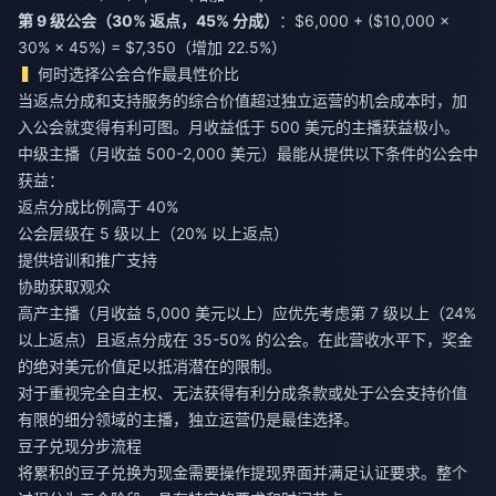
第 9 级公会（30% 返点，45% 分成）
：$6,000 + ($10,000 ×
30% × 45%) = $7,350（增加 22.5%）
何时选择公会合作最具性价比
当返点分成和支持服务的综合价值超过独立运营的机会成本时，加
入公会就变得有利可图。月收益低于 500 美元的主播获益极小。
中级主播（月收益 500-2,000 美元）最能从提供以下条件的公会中
获益：
返点分成比例高于 40%
公会层级在 5 级以上（20% 以上返点）
提供培训和推广支持
协助获取观众
高产主播（月收益 5,000 美元以上）应优先考虑第 7 级以上（24%
以上返点）且返点分成在 35-50% 的公会。在此营收水平下，奖金
的绝对美元价值足以抵消潜在的限制。
对于重视完全自主权、无法获得有利分成条款或处于公会支持价值
有限的细分领域的主播，独立运营仍是最佳选择。
豆子兑现分步流程
将累积的豆子兑换为现金需要操作提现界面并满足认证要求。整个