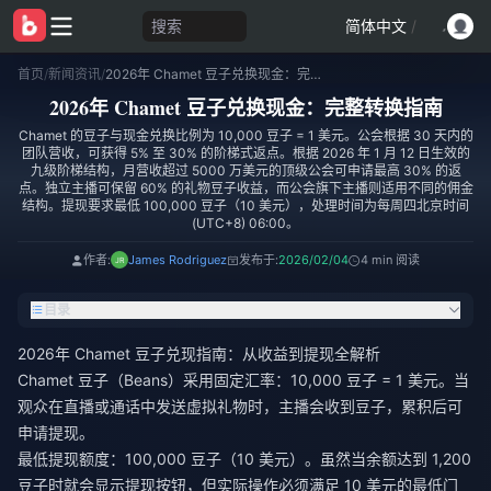
搜索
简体中文
/
首页
/
新闻资讯
/
2026年 Chamet 豆子兑换现金：完整转换指南
2026年 Chamet 豆子兑换现金：完整转换指南
Chamet 的豆子与现金兑换比例为 10,000 豆子 = 1 美元。公会根据 30 天内的
团队营收，可获得 5% 至 30% 的阶梯式返点。根据 2026 年 1 月 12 日生效的
九级阶梯结构，月营收超过 5000 万美元的顶级公会可申请最高 30% 的返
点。独立主播可保留 60% 的礼物豆子收益，而公会旗下主播则适用不同的佣金
结构。提现要求最低 100,000 豆子（10 美元），处理时间为每周四北京时间
(UTC+8) 06:00。
作者:
James Rodriguez
发布于:
2026/02/04
4 min 阅读
目录
2026年 Chamet 豆子兑现指南：从收益到提现全解析
Chamet 豆子（Beans）采用固定汇率：10,000 豆子 = 1 美元。当
观众在直播或通话中发送虚拟礼物时，主播会收到豆子，累积后可
申请提现。
最低提现额度：100,000 豆子（10 美元）。虽然当余额达到 1,200
豆子时就会显示提现按钮，但实际操作必须满足 10 美元的最低门