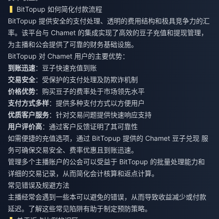
BitTopup 如何简化付款流程
BitTopup 提供安全的支付处理、透明的费用结构和极具竞争力的汇
率。该平台与 Chamet 的集成实现了高效的豆子充值和提现管理，
为主播和公会提供了可靠的财务基础设施。
BitTopup 对 Chamet 用户的主要优势：
到账迅速
：豆子快速充值到账
交易安全
：受保护的支付处理及防欺诈机制
价格优势
：购买豆子的费率处于市场领先水平
支付方式多样
：提供多种支付方式以方便用户
优质客户服务
：针对交易问题提供快速响应支持
用户评价高
：通过客户反馈证明了其可靠性
如需便捷的充值选项，通过 BitTopup 提供的
Chamet 豆子兑现
服
务可确保交易安全、费率优惠且到账迅速。
管理多个主播账户的公会可以受益于 BitTopup 的批量处理能力和
详细的交易记录，从而简化会计核算和返点计算。
常见错误及规避方法
主播经常会遇到一些本可以避免的错误，从而导致收益减少或付款
延迟。了解这些常见陷阱有助于制定预防策略。