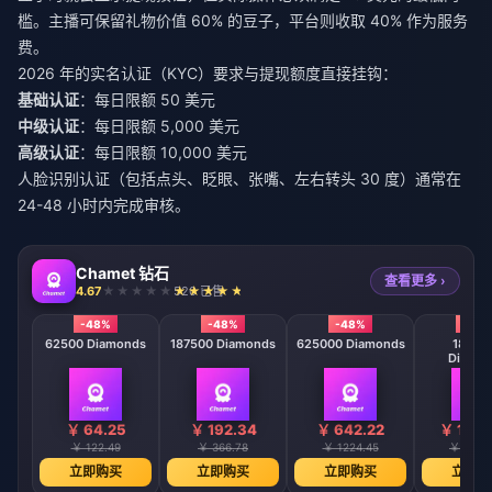
槛。主播可保留礼物价值 60% 的豆子，平台则收取 40% 作为服务
费。
2026 年的实名认证（KYC）要求与提现额度直接挂钩：
基础认证
：每日限额 50 美元
中级认证
：每日限额 5,000 美元
高级认证
：每日限额 10,000 美元
人脸识别认证（包括点头、眨眼、张嘴、左右转头 30 度）通常在
24-48 小时内完成审核。
Chamet 钻石
查看更多 ›
4.67
520 已售
-48%
-48%
-48%
-48
62500 Diamonds
187500 Diamonds
625000 Diamonds
18750
Diamo
￥ 64.25
￥ 192.34
￥ 642.22
￥ 1923
￥ 122.49
￥ 366.78
￥ 1224.45
￥ 3666
立即购买
立即购买
立即购买
立即购