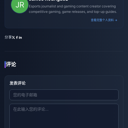
Esports journalist and gaming content creator covering
competitive gaming, game releases, and top-up guides.
查看完整个人资料 →
分享
评论
发表评论