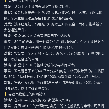
关于返点比例的误区
错误
：认为个人主播的表现决定了返点比例。
事实
：公会层级是基于团队 30 天总营收确定的，这决定了返点比
例。个人主播无法直接控制其所属公会的层级。
对策
：选择已经处于高层级（6 级以上）的公会，而不是指望新公
会能迅速晋升。
错误
：假设 30% 的返点直接适用于个人收益。
事实
：30% 的费率是用于计算公会总团队营收的。个人主播根据合
同约定的分成比例获得这部分返点中的一部分。
对策
：按公式（个人营收 × 公会层级 % × 合同分成 %）计算预期奖
金，以建立合理的预期。
错误
：期望对 60% 的基础分成部分再进行返点。
事实
：返点是基于 60/40 平台分成前的总礼物营收计算的。主播获
得 60% 的基础分成，外加按 100% 总额计算的公会返点百分比。
对策
：将总礼物营收（收到的总豆子）与净基础收益（60% 分成）
分开记录，以便准确计算奖金。
导致付款延迟的时间错误
错误
：在周四早上提交提现，期望当天处理。
事实
：周四 06:00 的处理仅包含周三晚上之前收到的申请。周四提