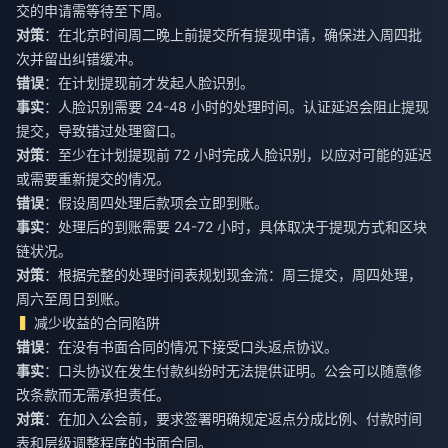
交的申请需等待至下周。
对策
：在北京时间周二晚上前提交所有提现申请，确保进入周四批
次并留出纠错缓冲。
错误
：在计划提现前才发起人脸识别。
事实
：人脸识别需要 24-48 小时的处理时间。认证延迟会阻止提现
提交，导致错过处理窗口。
对策
：至少在计划提现前 72 小时完成人脸识别，以应对可能的延迟
或需要重新提交的情况。
错误
：假设周四处理后款项会立即到账。
事实
：处理后的到账需要 24-72 小时，具体取决于提现方式和区块
链状况。
对策
：根据完整的处理时间表规划现金流：周三提交，周四处理，
周六至周日到账。
减少收益的合同陷阱
错误
：在没有书面合同的情况下接受口头返点协议。
事实
：口头协议在发生付款纠纷时无法提供证明。公会可以随意修
改条款而无需承担责任。
对策
：在加入公会前，要求签署明确规定返点分成比例、付款时间
表和层级调整程序的书面合同。