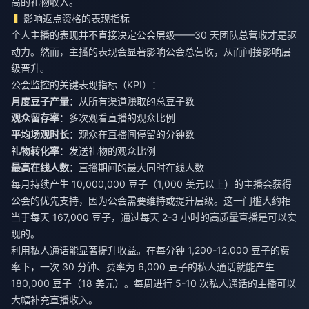
高的礼物收入。
影响返点资格的表现指标
个人主播的表现并不直接决定公会层级——30 天团队总营收才是驱
动力。然而，主播的表现会显著影响公会总营收，从而间接影响层
级晋升。
公会监控的关键表现指标（KPI）：
月度豆子产量
：从所有渠道赚取的总豆子数
观众留存率
：多次观看直播的观众比例
平均场观时长
：观众在直播间停留的分钟数
礼物转化率
：发送礼物的观众比例
最高在线人数
：直播期间的最大同时在线人数
每月持续产生 10,000,000 豆子（1,000 美元以上）的主播会获得
公会的优先支持，因为公会需要维持或提升层级。这一门槛大约相
当于每天 167,000 豆子，通过每天 2-3 小时的高质量直播是可以实
现的。
利用私人通话能显著提升收益。在每分钟 1,200-12,000 豆子的费
率下，一次 30 分钟、费率为 6,000 豆子的私人通话就能产生
180,000 豆子（18 美元）。每周进行 5-10 次私人通话的主播可以
大幅补充直播收入。