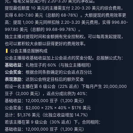
元，每笔交易会减少约 2.20-3.20 美元的净收益。
提现最低额度 10 美元的主播需支付 2.20-3.20 美元的综合费用，
实得 6.80-7.80 美元（总额的 68-78%）。大额提现的费用效率更
高：提现 1,000 美元同样扣除 2.20-3.20 美元费用，实得 996.80-
997.80 美元（总额的 99.68-99.78%）。
独立主播对提现时间和金额拥有完全控制权。可以每周发起提现，
也可以累积较大余额以获得更好的费用效率。
公会主播总报酬构成
公会主播接收基础收益加上公会返点的奖金分配。总报酬公式为：
基础收益
：礼物豆子的 60%（与独立主播相同）
公会奖金
：根据合同条款确定的公会返点百分比
表现激励
：达到公会特定目标后的额外奖金
假设一名主播在第 6 级公会（22% 返点）下每月产生 20,000,000
豆子（2,000 美元），返点分成比例为 40%：
基础收益：12,000,000 豆子（1,200 美元）
公会奖金：$2,000 × 22% × 40% = $176 美元
总计：$1,376 美元（比独立收益增加 14.7%）
若该主播在第 9 级公会（30% 返点）下，合同相同：
基础收益：12,000,000 豆子（1,200 美元）