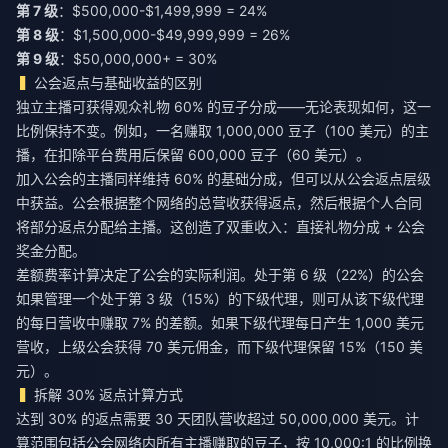
第 7 级
：$500,000-$1,499,999 = 24%
第 8 级
：$1,500,000-$49,999,999 = 26%
第 9 级
：$50,000,000+ = 30%
公会返点与基础收益的区别
独立主播可获得观众礼物 60% 的豆子分成——无论表现如何，这一
比例保持不变。例如，一名赚取 1,000,000 豆子（100 美元）的主
播，在扣除平台费用后保留 600,000 豆子（60 美元）。
加入公会的主播同样维持 60% 的基础分成，但可以从公会返点层级
中获益。公会根据整个网络的总营收获得返点，然后根据个人合同
将部分返点分配给主播。这创造了双重收入：直接礼物分成 + 公会
奖金分配。
差额费率计算决定了公会的实际利润。处于第 6 级（22%）的公会
如果管理一个处于第 3 级（15%）的下级代理，则可从该下级代理
的每日营收中赚取 7% 的差额。如果下级代理每日产生 1,000 美元
营收，上级公会获得 70 美元佣金，而下级代理保留 15%（150 美
元）。
拆解 30% 返点计算方式
达到 30% 的返点需要 30 天团队营收超过 50,000,000 美元。计
算范围包括公会网络内所有主播赚取的豆子，按 10,000:1 的比例换