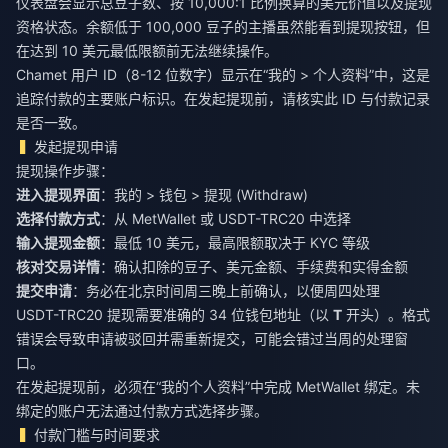
仪表盘会显示总豆子数、按 10,000:1 比例换算的美元价值以及提现
资格状态。余额低于 100,000 豆子的主播虽然能看到提现按钮，但
在达到 10 美元最低限额前无法继续操作。
Chamet 用户 ID（8-12 位数字）显示在“我的 > 个人资料”中，这是
追踪付款的主要账户标识。在发起提现前，请核实此 ID 与付款记录
是否一致。
发起提现申请
提现操作步骤：
进入提现界面
：我的 > 钱包 > 提现 (Withdraw)
选择付款方式
：从 MetWallet 或 USDT-TRC20 中选择
输入提现金额
：最低 10 美元，最高限额取决于 KYC 等级
核对交易详情
：确认扣除的豆子、美元金额、手续费和实得金额
提交申请
：务必在北京时间周三晚上前确认，以便周四处理
USDT-TRC20 提现需要准确的 34 位钱包地址（以
T
开头）。格式
错误会导致申请被驳回并需重新提交，可能会错过当周的处理窗
口。
在发起提现前，必须在“我的个人资料”中完成 MetWallet 绑定。未
绑定的账户无法通过付款方式选择步骤。
付款门槛与时间要求