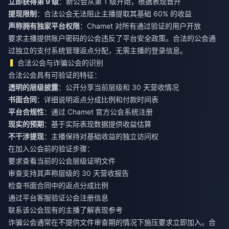
立即获得第 9 级
：新公会从第 1 级开始，根据表现晋升
提现限制
：合法公会无法阻止主播提取其基础 60% 的收益
声称拥有独家平台权限
：Chamet 对所有通过验证的用户开放
要求主播提供账户密码的公会违反了平台安全政策。合法的公会通
过独立的支付系统管理返点分配，无需主播的登录信息。
合法公会与诈骗公会的识别
合法公会具有可验证的特征：
透明的层级披露
：公开分享当前层级和 30 天营收情况
书面合同
：详细说明返点分成比例和付款时间表
平台合规性
：通过 Chamet 官方公会系统注册
现实的预期
：基于实际表现数据提供收益估算
不干涉提现
：主播保持对基础收益的独立访问权
在加入公会前的验证步骤：
要求查看当前的公会层级证明文件
审查支持其声称层级的 30 天营收报告
检查书面合同中的返点分成比例
通过平台客服验证公会注册信息
联系该公会现有的主播了解表现参考
诈骗公会通常在不提供文件审查期的情况下施压要求立即加入。合