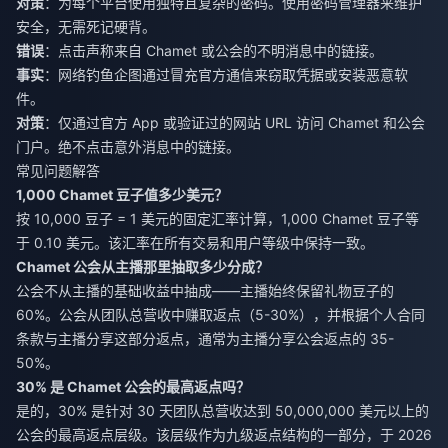
对策
：为每个平台使用独特且复杂的密码。使用密码管理器来维护
安全，无需死记硬背。
错误
：点击声称来自 Chamet 或公会的不明消息中的链接。
事实
：网络钓鱼企图通过冒充官方通信来窃取凭据或安装恶意软
件。
对策
：仅通过官方 App 或验证过的网站 URL 访问 Chamet 和公会
门户。绝不点击意外消息中的链接。
常见问题解答
1,000 Chamet 豆子值多少美元？
按 10,000 豆子 = 1 美元的固定汇率计算，1,000 Chamet 豆子等
于 0.10 美元。该汇率在所有交易和用户等级中保持一致。
Chamet 公会从主播那里抽取多少分成？
公会不从主播的基础收益中抽成——主播始终保留礼物豆子的
60%。公会从团队总营收中赚取返点（5-30%），并根据个人合同
条款与主播分享这部分返点，通常为主播分享公会返点的 35-
50%。
30% 是 Chamet 公会的最高返点吗？
是的，30% 是针对 30 天团队总营收达到 50,000,000 美元以上的
公会的最高返点层级。该层级作为九级返点结构的一部分，于 2026