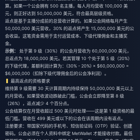
算。如果一个公会拥有 500 名主播，每人月均营收 100,000 美
元，则正好达到 50,000,000 美元，符合最高层级资格。
返点是基于主播分成前的总营收计算的。如果公会网络每月产生
50,000,000 美元营收，30% 的返点将产生 15,000,000 美元的公
会收益。这笔资金需用于支付运营成本、下级代理佣金和主播奖
金。
示例：
处于第 9 级（30%）的公会月营收为 60,000,000 美元，
总返点为 18,000,000 美元。若其管理 10 个处于第 5 级（20%）
的下级代理，差额利润计算为：(30% - 20%) × $60,000,000 =
$6,000,000（扣除下级代理佣金后的公会净利润）。
最高返点的资格要求
维持第 9 级需要 30 天计算周期内持续保持 50,000,000 美元以上
的月营收。如果营收波动跌破此门槛，公会会立即降至第 8 级
（26%），返点减少 4 个百分点。
公会结算仅在月营收超过 500 美元时处理——这是第 1 级资格的最
低门槛。营收在 499 美元或以下的公会在该周期内没有返点。
注册要求：带国家代码的手机号、短信验证码（OTP）验证、创建
密码。公会必须在个人资料中绑定 MetWallet 才能接收付款。最低