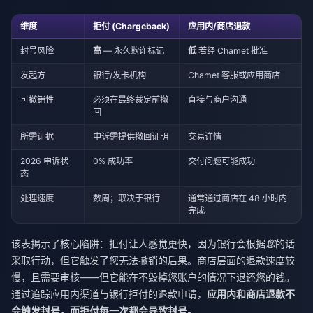
维度
拒付 (Chargeback)
应用内/商店退款
封号风险
高
— 永久欺诈标记
低
若经 Chamet 批准
发起方
银行/发卡机构
Chamet 客服或应用商店
可撤销性
必须在最终裁定前撤
直接与商户沟通
回
所需证据
申诉需提供撤回证明
交易详情
2026 申诉状
0% 成功率
交付问题可能成功
态
处理速度
数周；取决于银行
通常通过商店在 48 小时内
完成
该表揭示了核心陷阱：拒付让人感觉更快，因为银行会根据
您
的话
采取行动，但它触发了您无法撤销的后果。商店层面的退款速度较
慢，且需要审核——但它能在不毁掉您账户的情况下退还您的钱。
通过追踪应用内渠道与银行拒付的退款申请，
应用内和商店退款不
会触发封号，而拒付每一次都会导致封号。