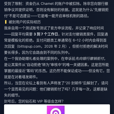
受到了限制：资金仍从 Chamet 的账户中被扣除。除非您向银行撤
销争议并提供证明，否则没有解封的依据。这就是为什么“先撤销拒
付”不是可选建议——它是唯一能开启审核机制的路径。
被封用户的实际经历
我亲自用一个测试账号测试了官方申诉流程，并记录了响应时间
——回复平均需要
3 到 7 个工作日
，针对支付撤销类案件，回复通
常是模板化的拒绝。支付问题类工单通常在 6–12 小时内会得到首
次回复（bittopup.com，2026 年 2 月），但拒付拒绝的解决时间
要长得多，因为它会路由到不同的队列中。
在一个我协助赠礼者处理的案例中，在申诉前
先向银行撤销拒付
，
是让其案件从“自动拒绝”转为“审核中”的唯一关键因素。这是您所能
掌握的最接近“筹码”的东西。这仍然不能保证成功——但没有它，您
就是在对着墙发邮件。
所以，当您在论坛上看到有人声称发了“20 封邮件”后解封了，请问
一个显而易见的问题：他们撤销拒付了吗？几乎每一次，这都是缺
失的细节。
封号后，您的钻石和 VIP 等级会怎样？