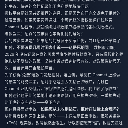
的争议，快速的文档记录能干净利落地解决问题。
授权平台是社区共识推荐的选择，正是因为它们完全避免了拒付的
触发因素。如果您更愿意通过一个可追踪的授权渠道
在线购买
Chamet 钻石币
，您就能绕过导致账户被标记的各种失败模式。
编辑裁决：您真的应该费心申诉拒付封号吗？
我的诚实看法是：如果您的封号源于买家后悔，并且您已经结算了
拒付，
不要浪费几周时间去申诉——这是死胡同。
数据很明确。
2026 年没有记录在案的买家后悔型拒付解封案例，只有模板化的拒
绝和从不妥协的政策。坚持申诉对误判封号有效，对政策性封号无
效。苦苦追寻只会延长痛苦。
为了获得“免费”退款而发起拒付，坦白讲，是您在 Chamet 上能做
的最差的财务决策。您几乎总是会丢失钻石
和
账户，而且在
Chamet 证明交付后，银行往往还会追回退款。我比较了净收益：
拒付途径通常比简单地申请正确退款让用户损失
更多
。三重损失对
比干净的商店退款——高下立判。
现在直接面对争议。
如果您从未收到钻石，拒付在法律上合理吗？
从消费者权利原则上讲，是的——未送达是正当争议。但服务条款
（ToS）现实是，封号依然会发生。所以即使您有“理”，也要先通过