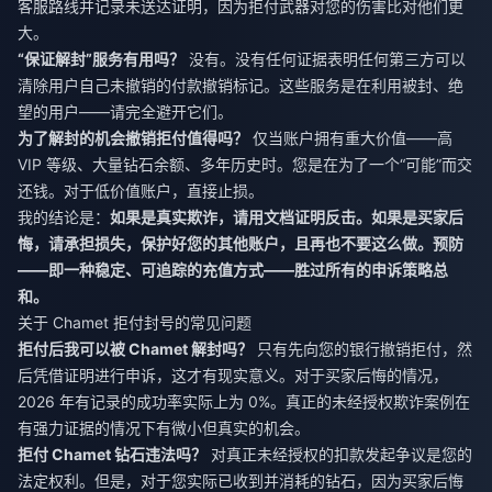
客服路线并记录未送达证明，因为拒付武器对您的伤害比对他们更
大。
“保证解封”服务有用吗？
没有。没有任何证据表明任何第三方可以
清除用户自己未撤销的付款撤销标记。这些服务是在利用被封、绝
望的用户——请完全避开它们。
为了解封的机会撤销拒付值得吗？
仅当账户拥有重大价值——高
VIP 等级、大量钻石余额、多年历史时。您是在为了一个“可能”而交
还钱。对于低价值账户，直接止损。
我的结论是：
如果是真实欺诈，请用文档证明反击。如果是买家后
悔，请承担损失，保护好您的其他账户，且再也不要这么做。预防
——即一种稳定、可追踪的充值方式——胜过所有的申诉策略总
和。
关于 Chamet 拒付封号的常见问题
拒付后我可以被 Chamet 解封吗？
只有先向您的银行撤销拒付，然
后凭借证明进行申诉，这才有现实意义。对于买家后悔的情况，
2026 年有记录的成功率实际上为 0%。真正的未经授权欺诈案例在
有强力证据的情况下有微小但真实的机会。
拒付 Chamet 钻石违法吗？
对真正未经授权的扣款发起争议是您的
法定权利。但是，对于您实际已收到并消耗的钻石，因为买家后悔