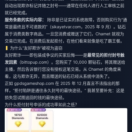
自动出现欺诈标记并随之封号——通常在任何人进行人工审核之前
就已经完成。
服务条款的实际内容：
除非是已证实的系统故障，否则购买行为“通
常是最终且不可退款的”（sikayetvar.com，2025 年 9 月）。钻石
属于消费类数字商品。一旦您消费或赠送了它们，Chamet 就视为
交易已完成。在消费后发起拒付，在他们看来就像是吃了霸王餐。
为什么“友好欺诈”被视为盗窃
友好欺诈——即包装成争议的买家后悔——是
最常见的拒付封号触
发因素
（bittopup.com）。您购买了 10,000 颗钻石，将其赠送给
主播，然后告诉银行您没有授权这笔交易。从 Chamet 的角度来
看，这与欺诈无异，而且赠送的钻石已经从系统中消失了。
正如 gpdsgameshop.com 在 2025 年 12 月直言不讳指出的那
样，“拒付陷阱是通往永久封号的最快途径。” 我甚至要补充：这是
损失您试图追回的钱的最快途径。
为什么拒付封号申诉的成功率如此之低？