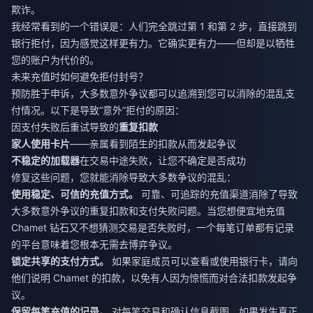
欺诈。
我经常看到的一个错误是：人们完全跳过第 1 和第 2 步，直接跳到
银行拒付，因为感觉这样更有力。它确实更有力——但却是以牺牲
您的账户为代价的。
未来充值时如何避免拒付封号？
预防胜于申诉，大多数意外争议都可以追溯到您可以消除的混乱支
付情况。以下是导致“意外”拒付的原因：
因支付失败后重试导致的
重复扣款
家人使用卡片
——亲属看到陌生的扣款从而发起争议
不稳定的加载器
在交易中途失败，让您不确定是否成功
修复这些问题，您就能消除导致大多数争议的混乱：
使用稳定、可信的充值方式。
可靠、可追踪的充值渠道消除了导致
大多数意外争议的重复扣款和支付失败问题。当您想
便宜地充值
Chamet 钻石
又不想猜测交易是否失败时，一个每笔订单都有记录
的平台意味着您根本无需去博弈争议。
锁定共享的支付方式。
如果家庭成员可以查看或使用银行卡，请向
他们说明 Chamet 的扣款，以免有人因为惊慌而对合法扣款发起争
议。
保留每笔充值的记录。
对每笔交易和确认信息截图。如果发生真正