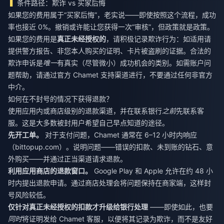
条件路径：欺诈 vs 买家后悔
如果您的费用属于“买家后悔”，老实说——即使按照这个流程，成功
率也接近 0%。撤销或许能让您获得一次“审核”，但政策就是政策。
如果您的费用是
真正未经授权的
，请积极记录欺诈行为：如适用请
提供警方报告、非您本人购买的证明、卡片被盗刷的证据。合法的
欺诈申诉是
唯一
有真实（尽管微小）成功机会的类别。如需账户问
题帮助，请通过官方 Chamet 支持渠道进行，不要通过任何非官方
中介。
如何在不封号的情况下获得退款？
使用应用内或商店级别的退款渠道，并在联系银行
之前
先联系客
服。这是大多数被封用户希望自己早点知道的途径。
先开工单。
对于支付问题，Chamet 通常在 6–12 小时内响应
（bittopup.com）。说明问题——错误的扣款、未到账的钻石、意
外购买——并通过正当渠道请求退款。
利用应用商店的退款窗口。
Google Play 和 Apple 允许在约 48 小
时内提出退款申请。通过商店处理会将问题保持在商家端，这样封
号风险较低。
仅针对真正未经授权的扣款才升级给银行处理
——即使如此，也要
同时
将证明发给 Chamet 客服，以便将其记录为欺诈，而不是友好