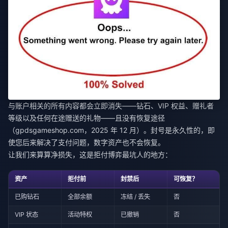
与账户相关的所有内容都会立即消失——钻石、VIP 权益、赠礼者
等级以及任何在途赠送的礼物——且没有恢复途径
（gpdsgameshop.com，2025 年 12 月）。封号是永久性的，即
使您后来解决了支付问题，数字资产也不会恢复。
让我们来算算净损失，这是拒付博弈最坑人的地方：
资产
拒付前
封禁后
可恢复？
已购钻石
全部余额
冻结 / 丢失
否
VIP 状态
活动特权
已撤销
否