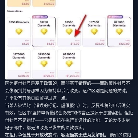
因为拒付封号是
基于政策的，而非基于错误的
——而政策性封号不
会像误判封号那样因为坚持申诉而改变。这种区别是问题的关键，
几乎没有其他页面解释过这一点。
当某人被误封（错误的标记、虚假报告）时，反复礼貌的申诉确实
有效。社区中“坚持申诉最终会奏效”的传言正是源于
那些
案例。但拒
付封号不是错误——它是系统在执行其设计的功能。无论发多少封
电子邮件，都无法改变已发生的退款事实。
在拒付争议处于开放状态时，客服确实无法为您解封。
他们的权限