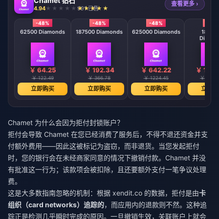
Chamet 钻石
查看更多 ›
4.94
991 已售
-48%
-48%
-48%
-48
62500 Diamonds
187500 Diamonds
625000 Diamonds
18750
Diamo
￥ 64.25
￥ 192.34
￥ 642.22
￥ 1923
￥ 122.49
￥ 366.78
￥ 1224.45
￥ 3666
立即购买
立即购买
立即购买
立即购
Chamet 为什么会因为拒付封锁账户？
拒付会导致 Chamet 在您已经消费了服务后，不得不退还资金并支
付额外费用——因此这被标记为盗窃，而非退货。当您发起拒付
时，您的银行会在未经商家同意的情况下撤销付款。Chamet 并没
有批准这一行为；该款项会被扣除，且还要额外支付一笔争议处理
费。
这是大多数指南忽略的机制：根据 xendit.co 的数据，拒付是由
卡
组织（card networks）追踪的
，而应用内的退款则不然。这种追
踪正是检测几乎瞬时完成的原因。一旦撤销生效，关联账户上就会