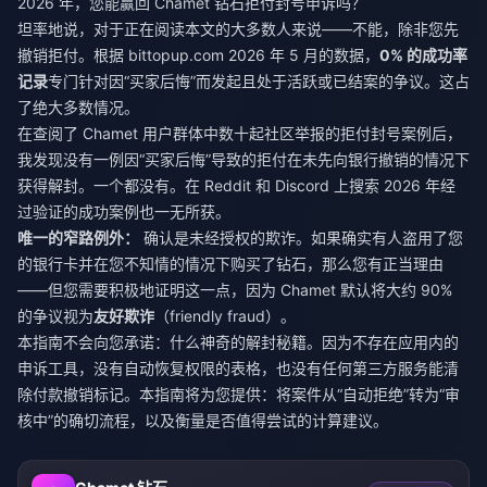
2026 年，您能赢回 Chamet 钻石拒付封号申诉吗？
坦率地说，对于正在阅读本文的大多数人来说——不能，除非您先
撤销拒付。根据 bittopup.com 2026 年 5 月的数据，
0% 的成功率
记录
专门针对因“买家后悔”而发起且处于活跃或已结案的争议。这占
了绝大多数情况。
在查阅了 Chamet 用户群体中数十起社区举报的拒付封号案例后，
我发现没有一例因“买家后悔”导致的拒付在未先向银行撤销的情况下
获得解封。一个都没有。在 Reddit 和 Discord 上搜索 2026 年经
过验证的成功案例也一无所获。
唯一的窄路例外：
确认是未经授权的欺诈。如果确实有人盗用了您
的银行卡并在您不知情的情况下购买了钻石，那么您有正当理由
——但您需要积极地证明这一点，因为 Chamet 默认将大约 90%
的争议视为
友好欺诈
（friendly fraud）。
本指南不会向您承诺：什么神奇的解封秘籍。因为不存在应用内的
申诉工具，没有自动恢复权限的表格，也没有任何第三方服务能清
除付款撤销标记。本指南将为您提供：将案件从“自动拒绝”转为“审
核中”的确切流程，以及衡量是否值得尝试的计算建议。