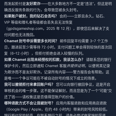
而发起拒付是
友好欺诈
——在大多数地方不一定是“违法”，但这是明
确违反服务条款的行为，会导致您被永久封号。
如果账户被封，我的钻石会丢吗？
会的——立即且永久。钻石、
VIP 等级和赠礼者等级都会丢失且无法恢复
（gpdsgameshop.com，2025 年 12 月），即使您后来解决了支
付问题也无法挽回。
Chamet 封号申诉需要多长时间？
邮件回复平均需要 3–7 个工作
日，跟进前至少需等待 72 小时。支付问题工单会得到较快的首次回
复（6–12 小时），但拒付拒绝会进入较慢的队列。
如果 Chamet 出现未经授权的扣款，我该怎么办？
请联系您的银行
保护卡片，然后立即通知 Chamet 客服
并提供证明
，以便将其记录
为欺诈而不是友好欺诈。记录所有内容——警方报告会有帮助。这
是唯一一个争议可能在不被自动封号的情况下成立的场景。
我可以撤销拒付来拿回账户吗？
您可以向银行撤回争议，这是开启
审核机会的唯一步骤。这不能保证解封，而且您是为了一个“可能”交
还了钱——请权衡这是否值得您账户的价值。
哪种退款方式不会让我被封号？
应用内客服退款和应用商店退款
（Google Play / Apple，在约 48 小时内）带来的封号风险较低。
银行拒付风险较高。在联系银行之前，请务必尝试商家端的渠道。