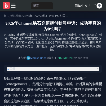
搜索
简体中文
/
首页
/
新闻资讯
/
2026年Chamet钻石充值拒付封号申诉：成功率真的为0%吗？
2026年Chamet钻石充值拒付封号申诉：成功率真的
为0%吗？
2026年，针对因“买家反悔”而发起的Chamet钻石充值拒付（chargeback）封
号，其申诉成功率实际上为0%。这是因为Chamet将拒付行为视为蓄意违反服
务条款，而非技术故障。根据截至2026年5月的社区案例记录显示，在用户未
先向银行撤销争议之前，没有任何一起因“买家反悔”导致的拒付封号被成功解
除。
作者:
Marcus Chen
发布于:
2026/06/26
2 min 阅读
目录
挽回账户唯一现实的途径是：首先向您的发卡行撤销拒付
（chargeback），然后凭借撤销证明提出申诉。针对
真实的未经授
权欺诈
的申诉，有微小但真实的机会。至于那些“我只是想要回我的
钱”的申诉？几乎无一例外会被拒绝——更糟糕的是，银行通常还是
会把这笔款项追回，结果就是您既丢了账户，又没拿到钱。