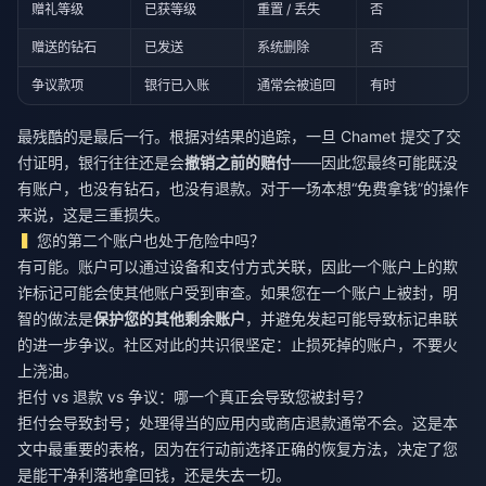
赠礼等级
已获等级
重置 / 丢失
否
赠送的钻石
已发送
系统删除
否
争议款项
银行已入账
通常会被追回
有时
最残酷的是最后一行。根据对结果的追踪，一旦 Chamet 提交了交
付证明，银行往往还是会
撤销之前的赔付
——因此您最终可能既没
有账户，也没有钻石，也没有退款。对于一场本想“免费拿钱”的操作
来说，这是三重损失。
您的第二个账户也处于危险中吗？
有可能。账户可以通过设备和支付方式关联，因此一个账户上的欺
诈标记可能会使其他账户受到审查。如果您在一个账户上被封，明
智的做法是
保护您的其他剩余账户
，并避免发起可能导致标记串联
的进一步争议。社区对此的共识很坚定：止损死掉的账户，不要火
上浇油。
拒付 vs 退款 vs 争议：哪一个真正会导致您被封号？
拒付会导致封号；处理得当的应用内或商店退款通常不会。这是本
文中最重要的表格，因为在行动前选择正确的恢复方法，决定了您
是能干净利落地拿回钱，还是失去一切。