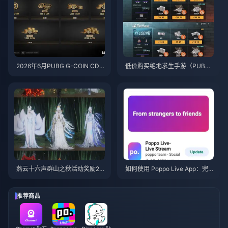
2026年6月PUBG G-COIN CD
低价购买绝地求生手游（PUBG
K：91.43美元双倍促销活动真的
Mobile）UC，迎接火影忍者疾
划算吗？
风传联动（2026年7月）：价
格、最佳礼包与安全充值指南
燕云十六声群山之秋活动奖励20
如何使用 Poppo Live App：完
26年7月：完整列表、代币与优
全新手指南 | 2026年7月
先级指南
推荐商品