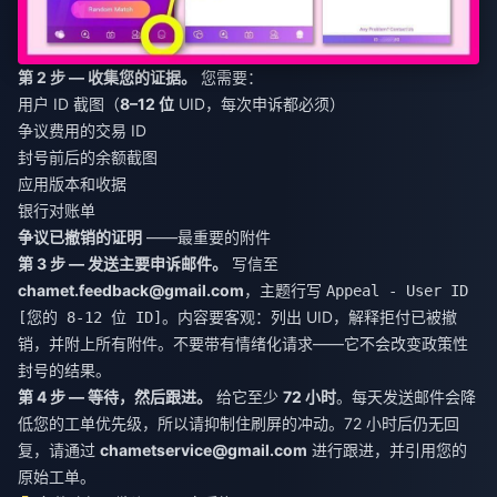
第 2 步 — 收集您的证据。
您需要：
用户 ID 截图（
8–12 位
UID，每次申诉都必须）
争议费用的交易 ID
封号前后的余额截图
应用版本和收据
银行对账单
争议已撤销的证明
——最重要的附件
第 3 步 — 发送主要申诉邮件。
写信至
chamet.feedback@gmail.com
，主题行写
Appeal - User ID
。内容要客观：列出 UID，解释拒付已被撤
[您的 8-12 位 ID]
销，并附上所有附件。不要带有情绪化请求——它不会改变政策性
封号的结果。
第 4 步 — 等待，然后跟进。
给它至少
72 小时
。每天发送邮件会降
低您的工单优先级，所以请抑制住刷屏的冲动。72 小时后仍无回
复，请通过
chametservice@gmail.com
进行跟进，并引用您的
原始工单。