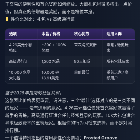
于交易的便利性和首充奖励如何缩放。大额礼包稍微多挤出一点价
值，但真正的倍增器是奖励，而不是档位本身。
性价比对比：礼包 vs 高级通行证
选项
水晶 / 价格
核心优势
适用人群
4.26美元小额
~300 + 100%
首次购买双倍
零氪 / 微氪玩
档位
奖励
家
高级通行证
1,200 水晶
90天加成
所有常规玩家
10,000 水晶
10,000 @
单价最低
重氪玩家 / 高
大礼包
18.91美元
频用户
基于2026年指南的社区共识。
这张表比价格表更重要。请注意，三个“最佳”选择对应的是三类不同
的玩家 —— 没有通用的赢家。4.26美元档位仅凭首充奖励就赢得了
新手的青睐。高级通行证适合任何经常登录的玩家。10k大礼包适合
寻求极致费率的重氪玩家。根据你的行为习惯来选择，而不是对照
排行榜。
一个值得特别指出的常用高性价比选项：
Frosted Groove