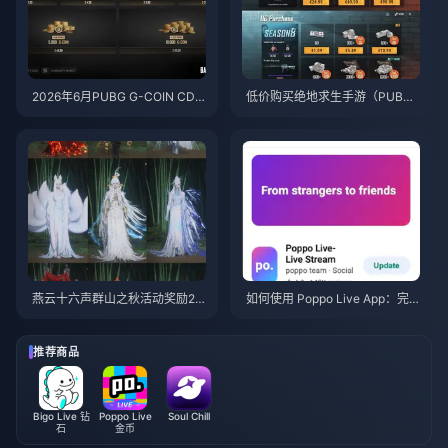
2026年6月PUBG G-COIN CD
低价购买绝地求生手游（PUBG
K：91.43美元双倍促销活动真的
Mobile）UC，迎接火影忍者疾
划算吗？
风传联动（2026年7月）：价
格、最佳礼包与安全充值指南
燕云十六声群山之秋活动奖励20
如何使用 Poppo Live App：完
26年7月：完整列表、代币与优
全新手指南 | 2026年7月
先级指南
推荐商品
Bigo Live 钻
Poppo Live
Soul Chill
石
金币