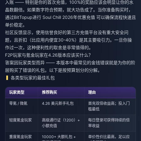
入账 —— 特别是你的首次充值，100%的奖励应该会明显让你的水
晶数翻倍。如果数字符合预期，就大功告成了。当你准备购买时，
通过BitTopup进行
Soul Chill 2026年优惠充值
可以确保流程快速且
单价稳定。
社区反馈显示，使用信誉良好的第三方充值平台没有重大安全问
题，且折扣（比应用内便宜30-40%）是其主要吸引力。一旦你操
作过一次，这种便利性的取舍是非常值得的。
F2P玩家与氪金玩家在4.26版本应该买什么？
答案因玩家类型而异 —— 本版本中最常见的金钱错误就是为你的阶
层购买了错误的礼包。以下是按预算划分的分解。
各类型玩家的最佳礼包
玩家类型
推荐购买
理由
零氪 / 微氪
4.26 美元新手礼包
首充双倍收益高；投入门
槛最低
轻度氪金玩家
高级通行证（1200）+
每日登录可获得持续的倍
小额充值
率收益
重度氪金玩家
10000+ 大额礼包 +
单价性价比最高，足以应