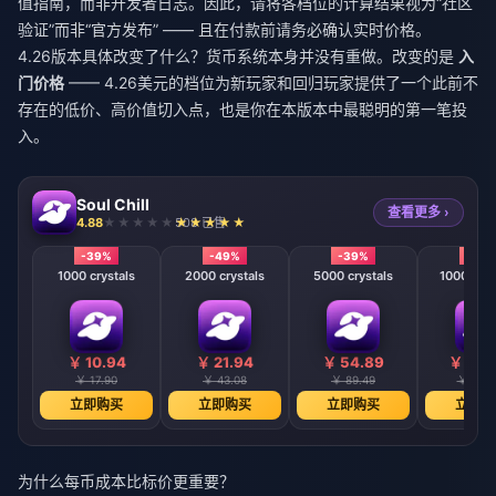
值指南，而非开发者日志。因此，请将各档位的计算结果视为“社区
验证”而非“官方发布” —— 且在付款前请务必确认实时价格。
4.26版本具体改变了什么？货币系统本身并没有重做。改变的是
入
门价格
—— 4.26美元的档位为新玩家和回归玩家提供了一个此前不
存在的低价、高价值切入点，也是你在本版本中最聪明的第一笔投
入。
Soul Chill
查看更多 ›
4.88
508 已售
-39%
-49%
-39%
-39
1000 crystals
2000 crystals
5000 crystals
10000 cry
￥ 10.94
￥ 21.94
￥ 54.89
￥ 109
￥ 17.90
￥ 43.08
￥ 89.49
￥ 178.
立即购买
立即购买
立即购买
立即购
为什么每币成本比标价更重要？