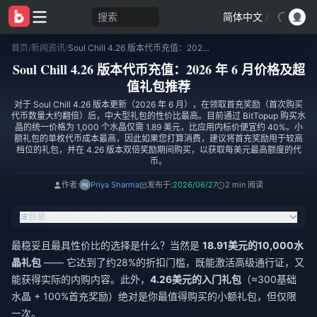
搜索
简体中文
/
首页
/
新闻资讯
/
Soul Chill 4.26 版本代币充值：2026 年 6 月价格及超值礼包推荐
Soul Chill 4.26 版本代币充值：2026 年 6 月价格及超
值礼包推荐
对于 Soul Chill 4.26 版本更新（2026 年 6 月），在领取首充奖励（首次购买
代币数量大约翻倍）后，中大型礼包的性价比最高。目前通过 BitTopup 购买水
晶的统一价格为 1,000 个水晶仅需 1.89 美元，比应用内标价便宜约 40%。小
额礼包的单枚代币成本最高，因此如果您打算消费，建议将首充奖励用于较高
档位的礼包，并在 4.26 版本双倍奖励期间购买，以获取每美元最高额度的代
币。
作者:
Priya Sharma
发布于:
2026/06/27
2 min 阅读
目录
最稳妥且最具性价比的选择是什么？当然是
18.91美元的10,000水
晶礼包
—— 它达到了约28%的折扣门槛，既能激活高级通行证，又
能获得实际的内购内容。此外，
4.26美元的入门礼包
（≈300基础
水晶 + 100%首充奖励）绝对是你最值得购买的小额礼包，但仅限
一次。