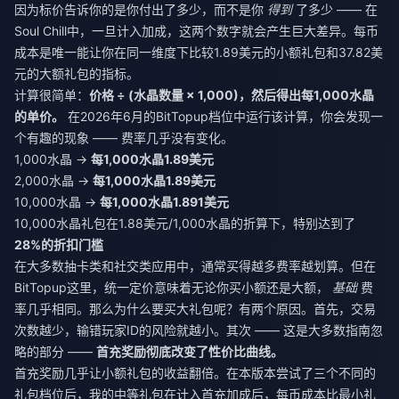
因为标价告诉你的是你付出了多少，而不是你
得到
了多少 —— 在
Soul Chill中，一旦计入加成，这两个数字就会产生巨大差异。每币
成本是唯一能让你在同一维度下比较1.89美元的小额礼包和37.82美
元的大额礼包的指标。
计算很简单：
价格 ÷ (水晶数量 × 1,000)，然后得出每1,000水晶
的单价。
在2026年6月的BitTopup档位中运行该计算，你会发现一
个有趣的现象 —— 费率几乎没有变化。
1,000水晶 →
每1,000水晶1.89美元
2,000水晶 →
每1,000水晶1.89美元
10,000水晶 →
每1,000水晶1.891美元
10,000水晶礼包在1.88美元/1,000水晶的折算下，特别达到了
28%的折扣门槛
在大多数抽卡类和社交类应用中，通常买得越多费率越划算。但在
BitTopup这里，统一定价意味着无论你买小额还是大额，
基础
费
率几乎相同。那么为什么要买大礼包呢？有两个原因。首先，交易
次数越少，输错玩家ID的风险就越小。其次 —— 这是大多数指南忽
略的部分 ——
首充奖励彻底改变了性价比曲线。
首充奖励几乎让小额礼包的收益翻倍。在本版本尝试了三个不同的
礼包档位后，我的中等礼包在计入首充加成后，每币成本比最小礼