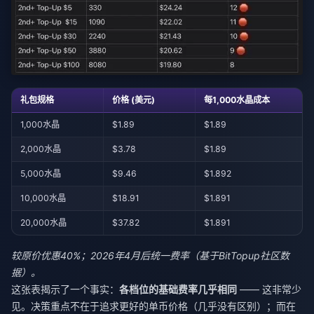
礼包规格
价格 (美元)
每1,000水晶成本
1,000水晶
$1.89
$1.89
2,000水晶
$3.78
$1.89
5,000水晶
$9.46
$1.892
10,000水晶
$18.91
$1.891
20,000水晶
$37.82
$1.891
较原价优惠40%；2026年4月后统一费率（基于BitTopup社区数
据）。
这张表揭示了一个事实：
各档位的基础费率几乎相同
—— 这非常少
见。决策重点不在于追求更好的单币价格（几乎没有区别）；而在