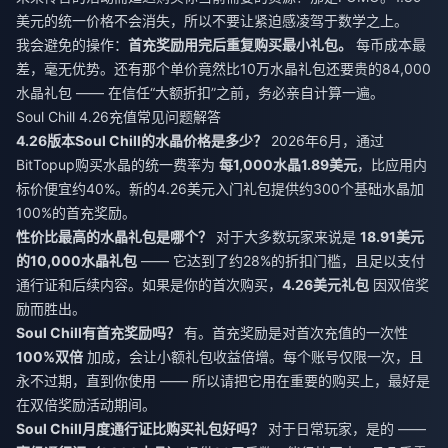
美元的统一价格不会消失，所以不要让紧迫感凌驾于数学之上。
我会避免的操作：
首充奖励用完后重复购买最小礼包。
每币成本最
差，毫无优势。还有那个单价竟然比10万水晶礼包还要贵的84,000
水晶礼包 —— 在信任“大额折扣”之前，务必亲自计算一遍。
Soul Chill 4.26充值常见问题解答
4.26版本Soul Chill的水晶价格是多少？
2026年6月，通过
BitTopup购买水晶的统一费率为
每1,000水晶1.89美元
，比应用内
标价便宜约40%。新的4.26美元入门礼包提供约300个基础水晶加
100%的首充奖励。
性价比最高的水晶礼包是哪个？
对于大多数玩家来说是
18.91美元
的10,000水晶礼包
—— 它达到了约28%的折扣门槛，且足以支付
通行证和后续内容。如果是你的首次购买，
4.26美元礼包
因双倍奖
励而胜出。
Soul Chill有首充奖励吗？
有。首充奖励是对首次充值的一次性
100%双倍
加成，会让小额礼包收益倍增。每个账号仅限一次，且
永不过期，直到你使用 —— 所以请把它用在重要的购买上，最好是
在双倍奖励活动期间。
Soul Chill月度通行证比购买礼包好吗？
对于日常玩家，是的 ——