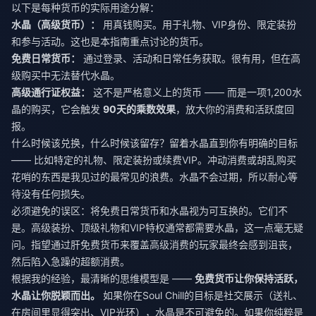
以下是每种货币的实际用途分解：
水晶（高级货币）：
用真钱购买。用于礼物、VIP身份、限定装扮
和参与活动。这也是本指南重点讨论的货币。
免费日常货币：
通过登录、活动和日常任务获取。很有用，但在高
级购买中无法替代水晶。
高级通行证权益：
这不是严格意义上的货币 —— 而是一项1,200水
晶的购买，它会触发
90天的乘数效果
，放大你的消费和活跃度回
报。
什么时候该兑换，什么时候该留存？留着水晶直到你有明确的目标
—— 比如特定的礼物、限定装扮或续费VIP。冲动消费或胡乱购买
花哨的东西是我见过的最常见的浪费。水晶不会过期，所以耐心等
待没有任何损失。
必须避免的误区：将免费日常货币和水晶视为可互换的。它们不
是。高级装扮、顶级礼物和VIP特权通常都需要水晶，这一点毫无疑
问。指望通过肝免费货币来覆盖高级消费的玩家最终会感到沮丧，
然后陷入急躁的超额消费。
根据我的经验，最清晰的思维模型是 ——
免费货币让你保持活跃，
水晶让你脱颖而出。
如果你在Soul Chill的目标是社交展示（送礼、
在房间里显得突出、VIP光环），水晶是不可避免的。如果你纯粹是