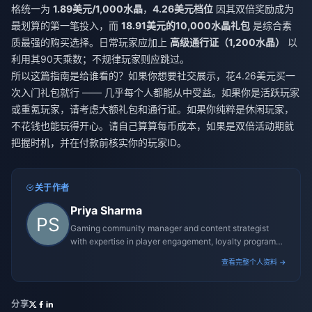
格统一为
1.89美元/1,000水晶
，
4.26美元档位
因其双倍奖励成为
最划算的第一笔投入，而
18.91美元的10,000水晶礼包
是综合素
质最强的购买选择。日常玩家应加上
高级通行证（1,200水晶）
以
利用其90天乘数；不规律玩家则应跳过。
所以这篇指南是给谁看的？如果你想要社交展示，花4.26美元买一
次入门礼包就行 —— 几乎每个人都能从中受益。如果你是活跃玩家
或重氪玩家，请考虑大额礼包和通行证。如果你纯粹是休闲玩家，
不花钱也能玩得开心。请自己算算每币成本，如果是双倍活动期就
把握时机，并在付款前核实你的玩家ID。
关于作者
Priya Sharma
Gaming community manager and content strategist
with expertise in player engagement, loyalty programs,
and promotional campaigns.
查看完整个人资料 →
分享