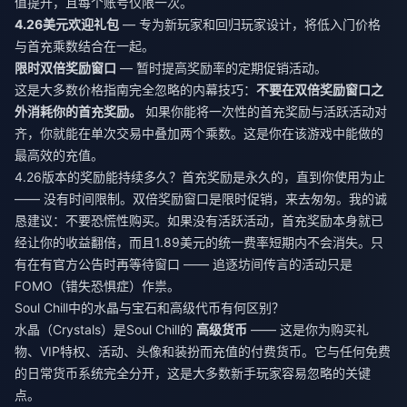
值提升，且每个账号仅限一次。
4.26美元欢迎礼包
— 专为新玩家和回归玩家设计，将低入门价格
与首充乘数结合在一起。
限时双倍奖励窗口
— 暂时提高奖励率的定期促销活动。
这是大多数价格指南完全忽略的内幕技巧：
不要在双倍奖励窗口之
外消耗你的首充奖励。
如果你能将一次性的首充奖励与活跃活动对
齐，你就能在单次交易中叠加两个乘数。这是你在该游戏中能做的
最高效的充值。
4.26版本的奖励能持续多久？首充奖励是永久的，直到你使用为止
—— 没有时间限制。双倍奖励窗口是限时促销，来去匆匆。我的诚
恳建议：不要恐慌性购买。如果没有活跃活动，首充奖励本身就已
经让你的收益翻倍，而且1.89美元的统一费率短期内不会消失。只
有在有官方公告时再等待窗口 —— 追逐坊间传言的活动只是
FOMO（错失恐惧症）作祟。
Soul Chill中的水晶与宝石和高级代币有何区别？
水晶（Crystals）是Soul Chill的
高级货币
—— 这是你为购买礼
物、VIP特权、活动、头像和装扮而充值的付费货币。它与任何免费
的日常货币系统完全分开，这是大多数新手玩家容易忽略的关键
点。