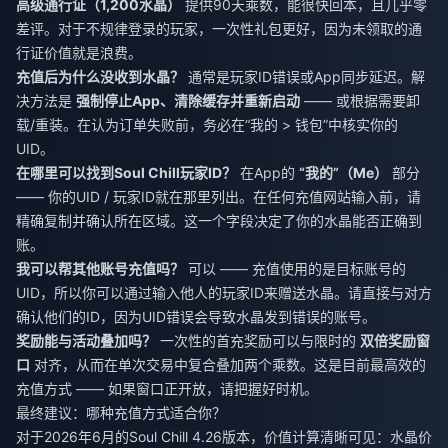
高级通行证（1,200水晶）
提供90天乘数，能很快回本，且几乎零
差评。对于不规律登录的玩家，一次性礼包更好，因为未领取的通
行证价值就是浪费。
充值后为什么没收到水晶？
通常是玩家ID错误或App同步延迟。解
决方法是
强制停止App、清除缓存并重新启动
—— 或根据需要卸
载/重装。在认为订单失败前，务必在“我的 > 钱包”中核实你的
UID。
在哪里可以找到Soul Chill玩家ID？
在App的
“我的”（Me）
部分
—— 你的UID / 玩家ID就在那里列出。在任何充值网站输入前，请
精确复制并确认所在区域。这一个字段决定了你的水晶能否正确到
账。
我可以帮其他账号充值吗？
可以 —— 充值使用的是目标账号的
UID，所以你可以通过输入他人的玩家ID来赠送水晶。请直接与对方
确认他们的ID，因为UID错误会导致水晶发到错误的账号。
奖励能与活动叠加吗？
一次性的首充奖励可以与限时的
双倍奖励窗
口
对齐，从而在单次交易中复合叠加两个乘数。这是目前最高效的
充值方式 —— 如果窗口正开放，请把握好时机。
最终建议：哪种充值方式适合你？
对于2026年6月的Soul Chill 4.26版本，价值计算清晰可见：水晶价