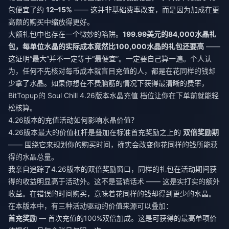
包便宜了约
12–15%
—— 这并非基础费率改变，而是因为加成在更
高额的购买中缩放得更好。
大额礼包中也存在一个微妙的陷阱。
199.99美元的84,000水晶礼
包，每单位水晶的实际成本竟然比100,000水晶的礼包还要高
——
这证明“最大”并不一定等于“最便宜”。一定要自己算一遍。个人认
为，任何不先核对每币成本就盲目充值的人，都是在花同样的钱却
少拿了水晶。如果你想在不费脑筋的情况下获得最清晰的费率，
BitTopup的
Soul Chill 4.26版本水晶充值
档位让你在下单前就能轻
松核算。
4.26版本的充值活动如何影响水晶价值？
4.26版本最大的价值杠杆是叠加在标准首充奖励之上的
双倍奖励期
—— 围绕它来规划你的购买时间，确实会改变你花同样的钱所能获
得的水晶总量。
我亲自追踪了4.26版本的双倍奖励窗口，同样的礼包在活动期间获
得的收益明显高于活动外。这不是营销话术 —— 这是实打实的额外
收益。在错误的时间购买，意味着花同样的钱却得到更少的水晶。
在本版本中，有三种活动驱动的价值来源可以叠加：
首充奖励
— 首次充值的100%双倍加成。这是可获得的最高单项价