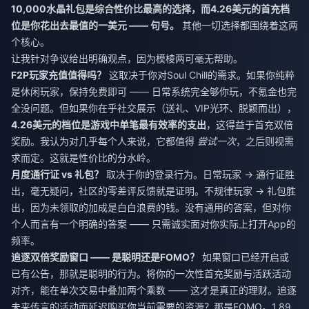
10,000水晶礼包是综合性价比最高的选择，而4.26美元的首充档
位是你花出去最值的一美元 —— 句号。
其他一切选择都围绕着这两
个核心。
让我针对争议给出明确观点，因为模棱两可毫无帮助。
F2P玩家充值值得吗？
这取决于你对Soul Chill的需求。如果你纯粹
是休闲玩家，保持免费即可 —— 日常系统完全够你玩，不氪金也完
全没问题。但如果你在乎社交展示（送礼、VIP光环、脱颖而出），
4.26美元的档位是游戏中单笔最有效率的支出
，这得益于首充双倍
奖励。我认为对几乎每个人来说，它都值得
尝试一次
，之后则视需
求而定。这就是性价比的分水岭。
月度通行证 vs 礼包？
取决于你的登录行为。日常玩家 → 通行证胜
出，毫无疑问，社区的零差评反馈就是证明。不规律玩家 → 礼包胜
出，因为未领取的加成是白白浪费的钱。没有通用的答案，但对你
个人而言有一个明确的答案 —— 只需诚实面对你实际上打开App的
频率。
追逐双倍奖励窗口 —— 是聪明还是FOMO？
如果窗口已经开启或
已有公告，那就是聪明的行为。将你的一次性首充奖励与活跃活动
对齐，能在单次交易中叠加两个乘数 —— 这才是真正的理财。追逐
未来传言的活动而延迟购买你当前需要的资源？那是FOMO。1.89