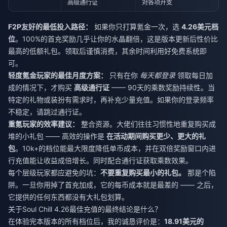
高级通行证
对各项开支
F2P友好的最低投入路径：
如果你只打算氪金一次，选
4.26美元档
位
。100%的首充奖励几乎让你的水晶翻倍，这是版本更新后性价比
最高的低额礼包。领取后谨慎消费，其余时间利用好免费系统即
可。
轻度氪金玩家的最佳月度方案：
只有在你
每天都登录
领取每日加
成的情况下，才购买
高级通行证
—— 90天的乘数奖励持续性。当
特定的礼物或装扮有需求时，再补充少量充值。如果你的登录频率
不稳定，请跳过通行证。
重氪玩家的效率建议：
整合资源。大佬们往往习惯性地重复购买成
堆的小礼包 —— 高效的操作是
在活动期间购买更少、更大的礼
包
。10k+的档位能最大限度降低单币成本，并在双倍奖励窗口内进
行充值能让收益成倍增长。同时配合通行证获取乘数效果。
每个层级玩家都应避免的坑：
不要重复购买最小的礼包。
那是个陷
阱。一旦你用掉了首充加成，它的每币成本就是最差的 —— 之后，
它提供的任何东西都没有大礼包划算。
关于Soul Chill 4.26最佳充值的最终结论是什么？
在体验完本版本的所有档位后，我的诚恳评价是：
18.91美元的