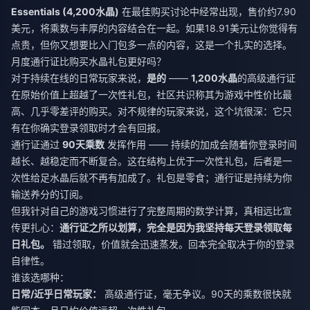
Essentials (4,200水晶)
在最佳购买讨论中经常出现，售价约7.90
美元，将乘数与丰厚的内容结合在一起。如果18.91美元让你觉得有
点贵，但你又想要比入门包多一点的内容，这是一个扎实的选择。
月度通行证比购买水晶礼包更好吗？
对于持续在线的日常玩家来说，
是的
——
1,200水晶
的高级通行证
在原始价值上超越了一次性礼包，社区共识称其为游戏中性价比最
高、几乎零差评的购买。对不规律的玩家来说，这个坑很深：它只
有在你确实登录领取时才会有回报。
通行证通过
90天乘数
发挥作用 —— 持续的加成会随着你登录时间
越长、越稳定而不断复合。这在结构上优于一次性礼包，后者是一
次性给足水晶后就不再有加成了。礼包是零食；通行证是持续为你
输送养分的订阅。
但我针对自己的游戏习惯进行了完整周期的数学计算，真相远比宣
传更扎心：
通行证之所以划算，完全是因为我坚持每天登录领取每
日礼包。
错过领取，价值就会迅速蒸发。回本完全取决于你的登录
自律性。
谁该选哪种：
日常/近乎日常玩家：
高级通行证，毫无争议。90天的乘数很快就