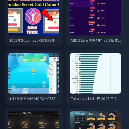
2026年SupernovaX选拔赛便宜
MICO Live 中东地区 v5.2 版本
星耀（StarMaker）金币（享12-
后金币：2026年最划算充值指南
23%折扣）
如何兑换兑换码 NCRCKYT8EF
Taka Live 1.2.11 在 2026 年 7 月
以获取免费蛋币（2026年8月）
更新后耗电过快？原因与解决方
法