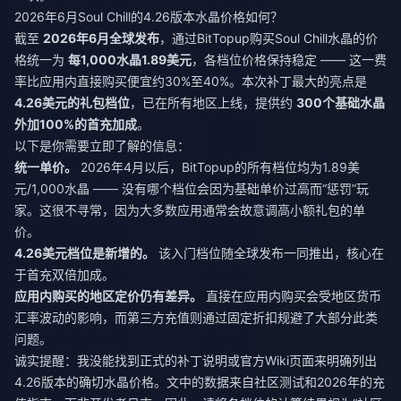
2026年6月Soul Chill的4.26版本水晶价格如何？
截至
2026年6月全球发布
，通过BitTopup购买Soul Chill水晶的价
格统一为
每1,000水晶1.89美元
，各档位价格保持稳定 —— 这一费
率比应用内直接购买便宜约30%至40%。本次补丁最大的亮点是
4.26美元的礼包档位
，已在所有地区上线，提供约
300个基础水晶
外加100%的首充加成
。
以下是你需要立即了解的信息：
统一单价。
2026年4月以后，BitTopup的所有档位均为1.89美
元/1,000水晶 —— 没有哪个档位会因为基础单价过高而“惩罚”玩
家。这很不寻常，因为大多数应用通常会故意调高小额礼包的单
价。
4.26美元档位是新增的。
该入门档位随全球发布一同推出，核心在
于首充双倍加成。
应用内购买的地区定价仍有差异。
直接在应用内购买会受地区货币
汇率波动的影响，而第三方充值则通过固定折扣规避了大部分此类
问题。
诚实提醒：我没能找到正式的补丁说明或官方Wiki页面来明确列出
4.26版本的确切水晶价格。文中的数据来自社区测试和2026年的充