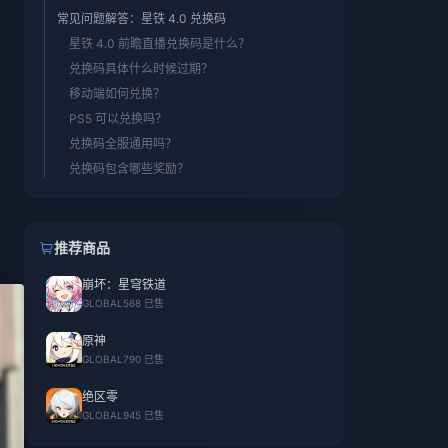
常见问题解答：星铁 4.0 兑换码
星铁 4.0 前瞻直播兑换码是什么？
兑换码具体什么时候过期？
移动端如何兑换？
PS5 可以兑换吗？
兑换码全服通用吗？
兑换码包含哪些奖励？
推荐商品
崩坏：星穹铁道
GLOBAL
568 已售
原神
GLOBAL
790 已售
绝区零
GLOBAL
945 已售