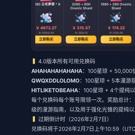
080 古老夢華 * 4
8080 古老夢華 * 8
3280 + 600
1980 + 260 Oneiric
Oneiric Shard
Shard
￥ 2336.13
￥ 4672.27
￥ 315.57
￥ 174.22
￥ 2791.67
￥ 5583.34
￥ 368.15
￥ 209.36
立即购买
立即购买
立即购买
立即购买
4.0版本所有可用兑换码
AHAHAHAHAHAHA
：100星琼 + 50,00
QWQXDDLOLOMO
：100星琼 + 5本漫游
HITLIKETOBEAHA
：100星琼 + 4个提纯
每个兑换码每个账号限领一次。奖励总计：
级的漫游指南，以及用于强化光锥的提纯以
过期倒计时（2026年2月7日）
兑换码将于2026年2月7日上午10:59（