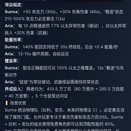
增益幅度：
Sunna：
+50 攻击力 (30s)，+30% 失衡伤害 (40s)，“着迷”状态
210-500% 攻击力必定暴击 (12s)
Aria：
每 10 点精通提供 7.7% 以太异常伤害（被动），对以太异常
敌人 +20% 伤害（武器）
能量效率：
Sunna：
140% 能回支持低于 20s 终结技，后台 +0.4 能量/秒
Aria：
12-15s 循环周期，自给自足
覆盖率：
Sunna：
配合正确能回可达 100% 以太之帷覆盖，12s “着迷”与失
衡对齐
Aria：
“绽放”为常驻被动，武器增益需维持异常状态
养成投入：
两者均为：410.5 万丁尼（80 万晋升 + 290.5 万技能
+ 40 万音擎），5 个仓鼠笼访问证
场景优势
Sunna 统治物理队（比利、安东、未来的物理主 C）。必定暴击消
除了属性门槛，允许玩家专注于暴击伤害和攻击力百分比。Sunna
+ 比利 + 安比的组合使用免费角色即可达到顶配性能的 80%。
Aria 在异常队中表现出色，多个角色都能从以太增幅中受益。与