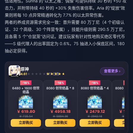
伍适用性。Sunna 的“以太之帷：偶像”可提供持续 30 秒的 +50 攻
击力，并附带持续 40 秒的 +30% 失衡伤害倍率。Aria 的“绽放”效
果则将每 10 点异常精通转化为 7.7% 的以太异常伤害。
两者的养成资源需求完全一致：晋升需要 80 万丁尼（4 个初级认
证、32 个高级、30 个阵营专属），技能升级则需 290.5 万丁尼，
且各需 5 个“仓鼠笼”访问证。建议玩家有针对性地
购买绝区零代币
——S 级代理人的出率固定为 0.6%，75 抽进入小保底区间，180
抽必定获得。
原神
查看更多 ›
4.61
977 已售
-16%
-16%
-16%
-16%
6480 + 1600 创世
8080 创世结晶 * 8
8080 创世结晶 * 4
8080 创世结
结晶
￥ 619.80
￥ 4958.18
￥ 2479.12
￥ 1239
￥ 735.54
￥ 5884.36
￥ 2942.18
￥ 1471
立即购买
立即购买
立即购买
立即购