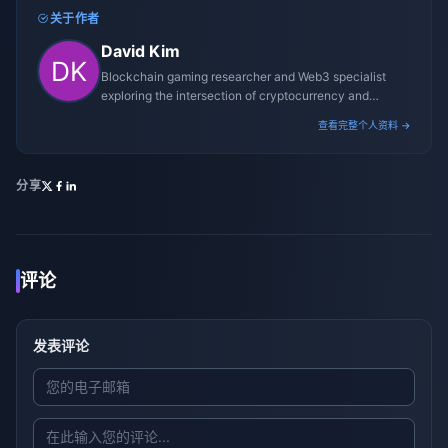
关于作者
David Kim
Blockchain gaming researcher and Web3 specialist
exploring the intersection of cryptocurrency and
gaming ecosystems.
查看完整个人资料 →
分享
评论
发表评论