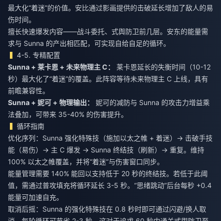
最大化“着迷”的价值。安比通过影画提供的击破延长增加了敌人的易
伤时间。
擅长快速爆发内容——战斗委托、式舆防卫前几层。安东的能量需
求与 Sunna 的产出相匹配，可实现自给自足的循环。
4-5. 专精配置
Sunna + 莱卡恩 + 未来物理主 C：
莱卡恩延长的失衡时间（10-12
秒）最大化了“着迷”的覆盖。此阵容等待未来物理主 C 上线，具有
前瞻兼容性。
Sunna + 妮可 + 物理输出：
妮可的减防与 Sunna 的攻击力增益乘
法叠加，可带来 35-40% 的伤害提升。
循环指南
优化序列：Sunna 强化特殊技（施加以太之帷 + 着迷）→ 击破手技
能（易伤）→ 主 C 爆发 → Sunna 终结技（刷新）→ 重复。维持
100% 以太之帷覆盖，并将“着迷”与伤害窗口同步。
能量管理需要 140% 能回以支持低于 20 秒的终结技。若低于此阈
值，需通过普攻填充将循环延长 3-5 秒。“思绪跳动”后台每秒 +0.4
能量可加速自充。
取消后摇：Sunna 的强化特殊技在 0.8 秒时即可通过闪避/换人取
消，每轮循环可节省 2-3 秒。这对于追求 60 秒内通关式舆防卫至