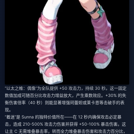
“以太之帷：偶像”为全队提供 +50 攻击力，持续 30 秒。这一固定
数值加成可随百分比攻击力增益放大，产生乘数效应。+30% 的失
衡伤害倍率（40 秒）则能显著增强珂蕾妲或莱卡恩等击破手的表
现。
“着迷”是 Sunna 的独特价值所在——在 12 秒内确保攻击必定暴
击，造成 210-500% 攻击力伤害并获得 +50-100% 暴击伤害。这
让主 C 无需堆叠暴击率，转而全力堆叠暴击伤害和攻击力百分比，