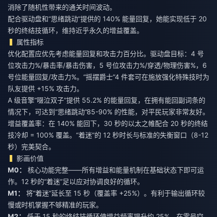
消除了随机性带来的通关时间波动。
配合驱动盘和“思绪跳动”提供的 140% 能量回复，她能实现低于 20
秒的终结技循环，维持近乎永久的增益覆盖。
属性指标
优化配置应优先考虑能量回复和攻击力百分比。驱动盘目标：4 号
位攻击力%/暴击率/暴击伤害，5 号位攻击力%/穿透/物理伤害%，6
号位能量回复/攻击力%。“摇摆爵士”4 件套可在施放强化特殊技时为
队友提供 +15% 攻击力。
A 级音擎“啜泣双子”提供 55.2% 的能量回复，在拥有能回副词条的
情况下，可达到“思绪跳动”85-90% 的性能，对平民玩家非常友好。
增益覆盖率：在 140% 能回下，30 秒的以太之帷配合 20 秒的终结
技冷却 = 100% 覆盖。“着迷”的 12 秒时长与标准的失衡窗口（8-12
秒）完美契合。
影画价值
M0：
核心功能完整——所有增益和能量机制在基础状态下即可运
作。12 秒的“着迷”足以应对协调良好的循环。
M1：
将“着迷”延长至 15 秒（覆盖率 +25%）。有利于输出循环较
慢或时机掌握不够精准的玩家。
M2：
低于 15 秒的终结技循环使增益频率提升约 25%。在零号空