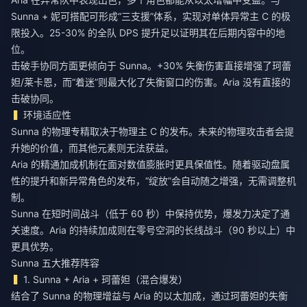
Sunna + 妮可搭配可形成“三支援”体系，实现对单体异常主 C 的极
限投入。25-30% 的全队 DPS 提升足以证明其在后期内容中的地
位。
击破手协同方面更倾向于 Sunna。+30% 失衡伤害直接增强了珂蕾
妲/莱卡恩，而“着迷”则最大化了失衡窗口的伤害。Aria 没有直接的
击破协同。
环境适应性
Sunna 的物理专精取决于物理主 C 的发布。未来的物理攻击者会提
升她的价值，而其他元素则无法获益。
Aria 的精通加成机制在面对数值膨胀时更具保值性。随着驱动盘属
性的提升和新异常角色的发布，“绽放”会自动随之增强，无需调整机
制。
Sunna 在短时间战斗（低于 60 秒）中保持优势，爆发力决定了通
关速度。Aria 的持续加成则在零号空洞的长线战斗（90 秒以上）中
更具优势。
Sunna 五大推荐阵容
1. Sunna + Aria + 珂蕾妲（混合爆发）
结合了 Sunna 的物理增益与 Aria 的以太加成，通过珂蕾妲的失衡