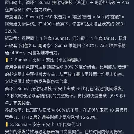
窗口输出。循环：Sunna 强化特殊技（着迷）→ 珂蕾妲击破 → Aria
在异常窗口进行蓄力攻击。
增益堆叠：Sunna 的 +50 攻击力 × “着迷”暴击 × Aria 的“绽放” ×
珂蕾妲失衡易伤。在 400+ 精通下，伤害可达未增益状态的 280-
320%。
驱动盘：摇摆爵士 4 件套 (Sunna)，混沌爵士 4 件套 (Aria)，标准
击破套 (珂蕾妲)。副词条：Sunna 堆能回 (140%)，Aria 堆异常精
通 (400+)，珂蕾妲堆冲击力。
2. Sunna + 比利 + 安比（平民物理队）
使用免费角色即可达到顶配性能 80% 的廉价组合。比利能从“着迷”
的必定暴击中获得最大收益，从而放弃暴击率转而全堆暴击伤害。
安比提供击破并触发失衡伤害倍率。
循环：Sunna 强化特殊技 → 安比击破 → 比利在“着迷”期间爆发。
12 秒的时长足以容纳比利的完整循环。安比的快速击破（6-8 秒）
与之完美契合。
养成效率：比顶配队伍节省 60% 的丁尼。在式舆防卫第 10 层极具
竞争力，11-12 层的通关时间比氪金队慢 15-20%。
3. Sunna + 安东 + 安比（平民替代队）
安东的爆发特性与必定暴击窗口高度契合。在短时间内倾泻伤害，