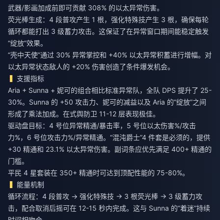
武器/影画加成前即可贡献 308% 的以太异常伤害。
荧光棒生成：4 段普攻产生 1 根，强化特殊技产生 3 根，确保每轮
循环都能打出 3 级蓄力攻击。这保证了在异常窗口期间能稳定触发
“绽放”效果。
“壳中天使”通过 30% 异常掌控和 +40% 以太异常积蓄进行增幅。对
以太异常状态敌人的 +20% 伤害创造了条件爆发机会。
支援指标
Aria + Sunna + 妮可的组合相比标准异常队，全队 DPS 提升了 25-
30%。Sunna 的 +50 攻击力、妮可的减益以及 Aria 的“绽放”之间
形成了乘法加成。在式舆防卫 11-12 层表现极佳。
驱动盘目标：4 号位异常精通/暴击率，5 号位以太伤害%/攻击
力%，6 号位攻击力%/异常精通。“混沌爵士”4 件套是必须的，提供
+30 精通和 23.1% 以太异常伤害。副词条应优先满足 400+ 精通的
门槛。
平民 4 星套装在 350+ 精通时可达到顶配性能的 75-80%。
能量机制
循环流程：4 段普攻 → 强化特殊技 → 3 根荧光棒 → 3 级蓄力攻
击，配合取消后摇可在 12-15 秒内完成。这与 Sunna 的“着迷”持续
时间相吻合。