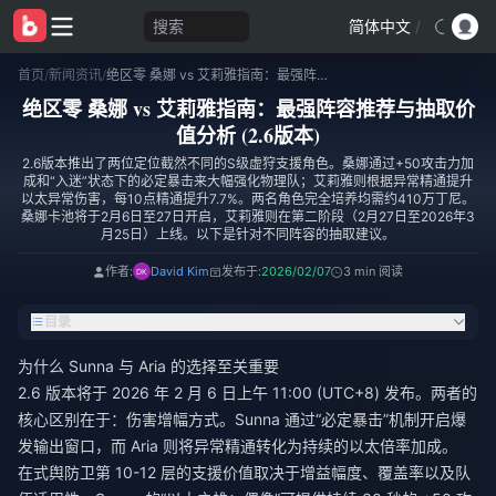
搜索
简体中文
/
首页
/
新闻资讯
/
绝区零 桑娜 vs 艾莉雅指南：最强阵容推荐与抽取价值分析 (2.6版本)
绝区零 桑娜 vs 艾莉雅指南：最强阵容推荐与抽取价
值分析 (2.6版本)
2.6版本推出了两位定位截然不同的S级虚狩支援角色。桑娜通过+50攻击力加
成和“入迷”状态下的必定暴击来大幅强化物理队；艾莉雅则根据异常精通提升
以太异常伤害，每10点精通提升7.7%。两名角色完全培养均需约410万丁尼。
桑娜卡池将于2月6日至27日开启，艾莉雅则在第二阶段（2月27日至2026年3
月25日）上线。以下是针对不同阵容的抽取建议。
作者:
David Kim
发布于:
2026/02/07
3 min 阅读
目录
为什么 Sunna 与 Aria 的选择至关重要
2.6 版本将于 2026 年 2 月 6 日上午 11:00 (UTC+8) 发布。两者的
核心区别在于：伤害增幅方式。Sunna 通过“必定暴击”机制开启爆
发输出窗口，而 Aria 则将异常精通转化为持续的以太倍率加成。
在式舆防卫第 10-12 层的支援价值取决于增益幅度、覆盖率以及队