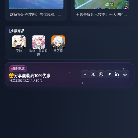
欧黛特培养攻略：最优武器、圣
王者荣耀妲己攻略：十大进阶技
遗物与队伍搭配 | 2026年8月
巧 | 2026年8月
推荐商品
原神
崩坏：星穹铁
绝区零
道
限时优惠
分享赢最高10%优惠
分享以解锁幸运大转盘。