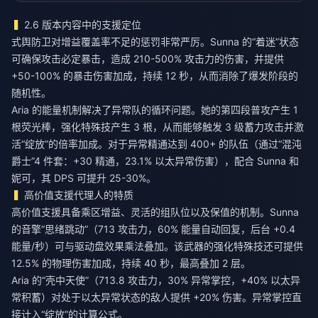
2.6 版本内容中的支援定位
式舆防卫对增益覆盖率不足的惩罚非常严厉。Sunna 的“着迷”状态
可确保攻击必定暴击，造成 210-500% 攻击力的伤害，并提供
+50-100% 的暴击伤害加成，持续 12 秒，从而消除了爆发阶段的
随机性。
Aria 的能量机制解决了异常队的循环问题。她的第四段普攻产生 1
根荧光棒，强化特殊技产生 3 根，从而能够触发 3 级蓄力攻击并激
活“绽放”的倍率加成。对于异常精通达到 400+ 的队伍（通过“混沌
爵士”4 件套：+30 精通，23.1% 以太异常伤害），配合 Sunna 和
妮可，其 DPS 可提升 25-30%。
高价值支援代理人的特质
高价值支援具备乘区增益、灵活的组队位以及保值的机制。Sunna
的音擎“思绪跳动”（713 攻击力，60% 能量自动回复，后台 +0.4
能量/秒）可与驱动盘效果乘法叠加。该武器的强化特殊技还可提供
12.5% 的物理伤害加成，持续 40 秒，最高叠加 2 层。
Aria 的“壳中天使”（713.8 攻击力，30% 异常掌控，+40% 以太异
常积蓄）对处于以太异常状态的敌人提供 +20% 伤害。异常掌控直
接计入“绽放”的计算公式。