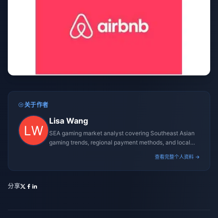
关于作者
Lisa Wang
SEA gaming market analyst covering Southeast Asian
gaming trends, regional payment methods, and local
gaming culture.
查看完整个人资料 →
分享