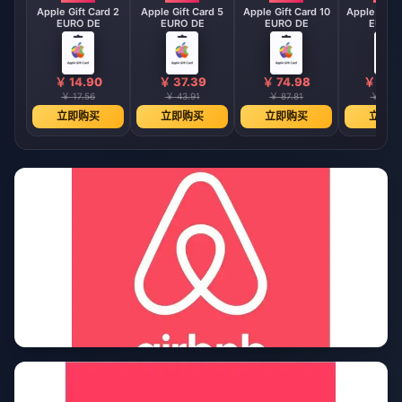
Apple Gift Card 2
Apple Gift Card 5
Apple Gift Card 10
Apple Gift 
EURO DE
EURO DE
EURO DE
EURO 
￥ 14.90
￥ 37.39
￥ 74.98
￥ 149
￥ 17.56
￥ 43.91
￥ 87.81
￥ 175.
立即购买
立即购买
立即购买
立即购