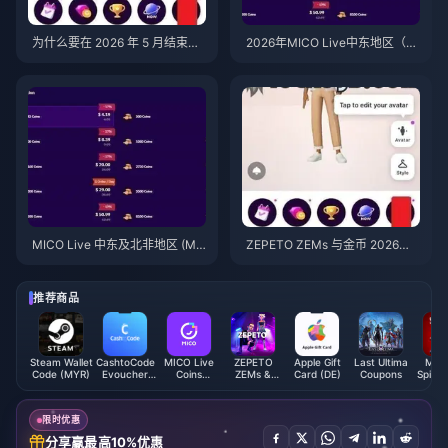
为什么要在 2026 年 5 月结束前
2026年MICO Live中东地区（M
为 ZEPETO 金币扭蛋刷取免费金
ENA）金币获取最佳技巧：7个v
币？
5.2版本真实有效的秘诀
MICO Live 中东及北非地区 (ME
ZEPETO ZEMs 与金币 2026：7
NA) 购买金币最便宜的平台（v5.
个免费获取 2500 金币用于扭蛋
2 版本后，2026 年）
的技巧
推荐商品
Steam Wallet
CashtoCode
MICO Live
ZEPETO
Apple Gift
Last Ultima
Marv
Code (MYR)
Evoucher
Coins
ZEMs &
Card (DE)
Coupons
Spide
(ARS)
(MENA)
Coins
Remas
PC Ve
(Ste
限时优惠
分享赢最高10%优惠