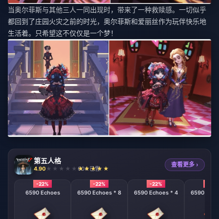
当奥尔菲斯与其他三人一同出现时，带来了一种救赎感。一切似乎
都回到了庄园火灾之前的时光，奥尔菲斯和爱丽丝作为玩伴快乐地
生活着。只希望这不仅仅是一个梦！
第五人格
查看更多 ›
4.90
604 已售
-22%
-22%
-22%
-22%
6590 Echoes
6590 Echoes * 8
6590 Echoes * 4
6590 Echo