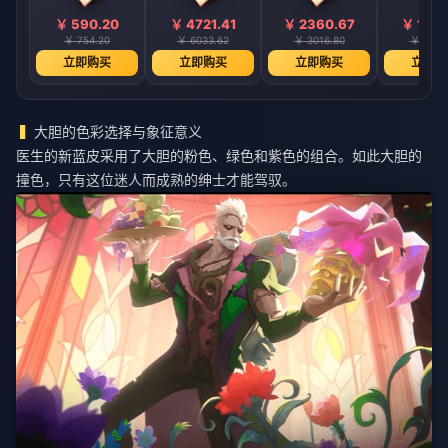
￥ 590.20
￥ 4721.41
￥ 2360.67
￥ 1180
￥ 754.20
￥ 6033.62
￥ 3016.80
￥ 1508
立即购买
立即购买
立即购买
立即购
大胆的色彩选择与象征意义
医生的新蓝皮采用了大胆的粉色、绿色和紫色的组合。如此大胆的
撞色，只有这位迷人而成熟的绅士才能驾驭。