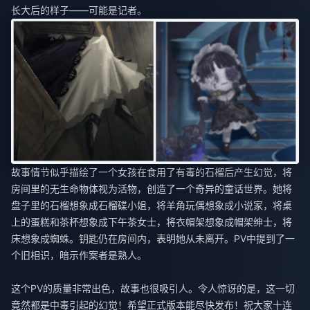
长大后的样子——可能是记者。
故事情节似乎描绘了一个女孩在食用了有毒的石榴后产生幻觉，将
房间里的无生命物体视为活物，创造了一个奇异的童话世界。她将
盘子里的石榴想象成石榴碟小姐，将羊角玩偶想象成小说家，将桌
上的蛋糕和茶杯想象成下午茶女士，将衣帽架想象成帽架绅士，将
床想象成蜘蛛。钥匙仍在房间内，表明她从未离开。PV中提到了一
个旧相识，暗示作案者是熟人。
这个PV的质量非常出色，故事也很吸引人。令人惊讶的是，这一切
竟然都是中毒引起的幻觉！希望正式版本能尽快发布！祝大家十连