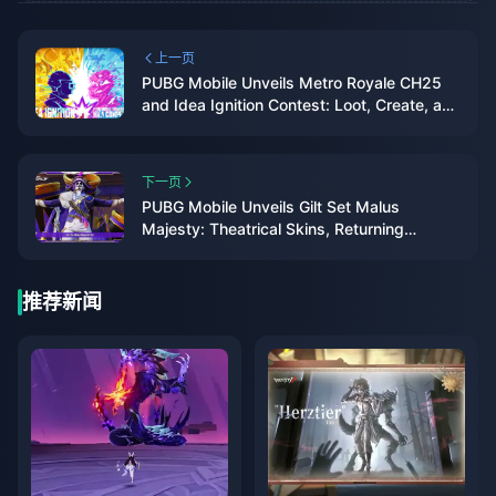
上一页
PUBG Mobile Unveils Metro Royale CH25
and Idea Ignition Contest: Loot, Create, and
Dominate
下一页
PUBG Mobile Unveils Gilt Set Malus
Majesty: Theatrical Skins, Returning
Elegance, and Clown-Themed Crates
推荐新闻