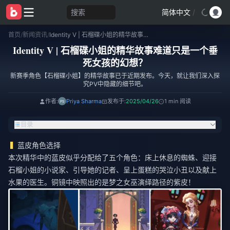
搜索
简体中文
/
首页
/
新闻资讯
/
Identity V | 石榴碟小姐的精华故事难道只是一个垂死女孩的幻想？
Identity V | 石榴碟小姐的精华故事难道只是一个垂
死女孩的幻想？
新赛季角色【石榴碟小姐】的精华故事已于近期发布。今天，就让我们深入探
究PV中隐藏的细节吧。
作者:
Priya Sharma
发布于:
2025/04/26
1 min 阅读
目录
蓝皮角色选择
本次精华中的蓝皮似乎分配给了五个角色：床上休息的蜘蛛、迎接
石榴小姐的小说家、引导她的记者、呈上蛋糕的哭泣小丑以及献上
水果的医生。铜镜中映照出的是梦之女巫演绎路径的紫皮！