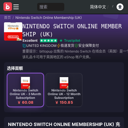
搜索
简体中文
/
首页
/
Nintendo Switch Online Membership (UK)
NINTENDO SWITCH ONLINE MEMBER
SHIP (UK)
Excellent
Trustpilot
UNITED KINGDOM
极速发货
安全保障支付
重要提示：bittopup 出售的 Nintendo Switch 在线会员（英国）
该礼品卡可用于英国地区的 eShop 帐户兑换。
选择面额
Nintendo Switch
Nintendo Switch
Online UK - 3 Month
Online UK - 12 Month
Subscription
Subscription
￥ 60.08
￥ 150.85
NINTENDO SWITCH ONLINE MEMBERSHIP (UK) 充