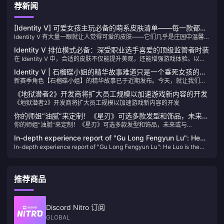
荐新闻
[Identity V] 可爱女孩主玩必备的萌系皮肤清单——每一款都绝
Identity V 有大量一眼就让人觉得可爱的皮肤——它们几乎是庄园中温馨的
对珍贵！
能量源。今天，我们来看看一些最可爱的“萌”女孩皮肤。看看有没有哪款
Identity V 排位模式必备：深受职业选手喜爱的顶级监管者时装
让你的心跳加速吧！
在 Identity V 中，合适的皮肤不仅能提升美观，还能增强游戏体验。以下
是一份监管者皮肤精选列表，这些皮肤因其流畅的动画和无遮挡的视野而
Identity V | 石榴碟小姐的精华故事难道只是一个垂死女孩的幻
备受顶尖玩家青睐。
新赛季角色【石榴碟小姐】的精华故事已于近期发布。今天，就让我们深
想？
入探究PV中隐藏的细节吧。
《地狱潜者2》开发商将扩大员工规模以加速游戏新内容的开发
《地狱潜者2》开发商将扩大员工规模以加速游戏新内容的开发
你的师姐“油腻”来定制！《星刃》可选多款发型和饰品，未来或
你的师姐“油腻”来定制！《星刃》可选多款发型和饰品，未来或与
与《NIKKE》联动
《NIKKE》联动
In-depth experience report of "Gu Long Fengyun Lu": He
In-depth experience report of "Gu Long Fengyun Lu": He Luo is the
Luo is the sword, the ancient dragon is the scabbard, and
sword, the ancient dragon is the scabbard, and the new martial arts
the new martial arts overflows with the flavor of He Luo
overflows with the flavor of He Luo
推荐商品
Discord Nitro 订阅
GLOBAL