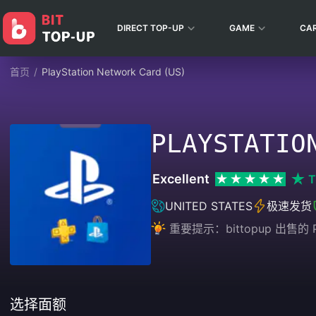
DIRECT TOP-UP
GAME
CA
首页
/
PlayStation Network Card (US)
PLAYSTATIO
Excellent
T
UNITED STATES
极速发货
重要提示：bittopup 出售的
选择面额